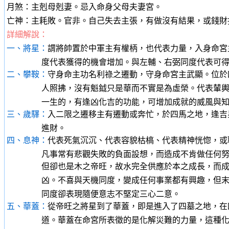
月煞：主剋母剋妻。忌入命身父母夫妻宮。
亡神：主耗敗。官非。自己失去主張，有做沒有結果，或錢財
詳細解說：
一、將星：
謂將帥置於中軍主有權柄，也代表力量，入身命宮
度代表獲得的機會增加。與左輔、右弼同度代表可得到
二、攀鞍：
守身命主功名利祿之遷動，守身命宮主武顯。位於
人照拂，沒有魁鉞只是華而不實是為虛榮。代表輦輿與三
一生的，有逢凶化吉的功能，可增加成就的威風與知
三、歲驛：
入二限之遷移主有遷動或奔忙，於四馬之地，逢吉
進財。
四、息神：
代表死氣沉沉、代表容貌枯槁、代表精神恍惚，或
凡事常有悲觀失敗的負面設想，而造成不肯做任何努
但卻也是木之帝旺，故水完全供應於本之成長，而成為消
凶。不喜與天機同度，變成任何事業都有興趣，但末入門
同度卻表現隨便意志不堅定三心二意。
五、華蓋：
從帝旺之將星到了華蓋，即是進入了四墓之地，在
道。華蓋在命宮所表徵的是化解災難的力量，這種化解飩