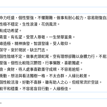
命力旺盛，個性堅強，不懼艱難，做事有耐心毅力，容易剛愎自
性極不穩定，生性浪漫，花俏風流。
有成功希望。
青雲，有名望，受眾人尊敬，一生榮華富貴。
峰造極，精神煥發，智謀發達，受人敬仰。
保守，安於現狀，缺乏鬥志。
個性陰晴不定，做事虎頭蛇尾，空有理想卻難以身體力行，不易
堅強，個性比較陰沉鬱悶，行事懶散，喜歡獨處。
儉，貪財，待人處事喜歡墨守成規，不容易逾矩。
衝動，想法與看法獨樹一格，不太合群，人緣比較差。
個性較活潑，好動不喜靜，雖有助人之心，但經常流於空談。
較平和穩重，不容易盲目行動，人緣極佳。
。