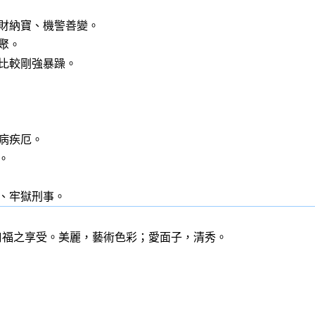
財納寶、機警善變。
聚。
比較剛強暴躁。
病疾厄。
。
、牢獄刑事。
口福之享受。美麗，藝術色彩；愛面子，清秀。