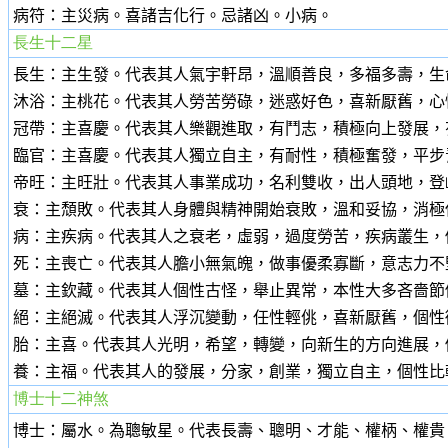
病符：主災病。
喜諸吉化行。忌諸凶。小病。
長生十二星
長生：主生發。代表其人氣宇軒昂，溫順善良，多福多壽，生
沐浴：主桃花。代表其人勞苦勞碌，迷惑好色，喜新厭舊，心
冠帶：主喜慶。代表其人樂觀進取，有鬥志，積極向上發展，
臨官：主喜慶。代表其人獨立自主，有耐性，積極奮發，平步
帝旺：主旺壯。代表其人事業成功，名利雙收，出人頭地，登
衰：主頹敗。代表其人身體與精神開始衰敗，溫和妥協，消極
病：主疾病。代表其人之衰老，虛弱，過度勞苦，疾病叢生，
死：主喪亡。代表其人膽小無氣魄，做事優柔寡斷，意志力不
墓：主欽藏。代表其人個性古怪，舉止異常，本性大多吝嗇節
絕：主絕滅。代表其人浮沉變動，任性輕佻，喜新厭舊，個性
胎：主喜。代表其人光明，希望，轉變，向新生的方向進展，
養：主福。代表其人的發展，分家，創業，獨立自主，個性比
博士十二神煞
博士：屬水。為聰敏星。代表長壽、聰明、才能、權柄、權貴