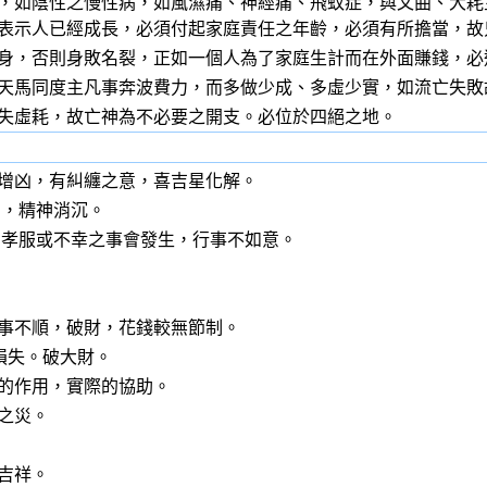
性之慢性病，如風濕痛、神經痛、飛蚊症，與文曲、大耗
表示人已經成長，必須付起家庭責任之年齡，必須有所擔當，故
則身敗名裂，正如一個人為了家庭生計而在外面賺錢，必遇
度主凡事奔波費力，而多做少成、多虛少實，如流亡失敗故
耗，故亡神為不必要之開支。必位於四絕之地。
增凶，有糾纏之意，喜吉星化解。
利，精神消沉。
 孝服或不幸之事會發生，行事不如意。
事不順，破財，花錢較無節制。
損失。破大財。
的作用，實際的協助。
之災。
吉祥。