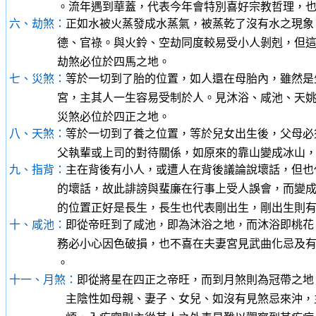
。流年遇到華蓋，代表今年會特別喜好宗教哲理，也
六、劫煞：
正如水被火蒸發成水蒸氣，被蒸乾了沒有水之現象
德、官祿。與火鈴、空劫同度較易受小人剝剋，但這種剝
劫煞必位於四馬之地。
七、災煞：
等於一切到了胎的位置，如人還在母胎內，雖然是
宮，主其人一生容易受制於人。見沐浴、咸池、天姚逢昌
災煞必位於四正之地。
八、天煞：
等於一切到了養之位置，等於兒女出生後，父母必
父執輩或上司的對待關係，如原來的靠山變成冰山，而所
九、指背：
主在背後有小人，或遭人在背後議論說壞話，但也
的壞話，故此誹謗與蜚廉在行事上受人誤會，而變成蜚短
的位置正好是長生，長生也代表剛出生，剛出生則有初生
十、咸池：
即從帝旺到了咸池，即為沐浴之地，而沐浴即桃花
務必小心因色破損，也不喜在夫妻宮見武曲化忌及有昌曲
。
十一、月煞：
即從將星在四正之帝旺，而到月煞則為冠帶之地
主陰性如母親、妻子、女兒、如沒有見煞忌來沖，主代表