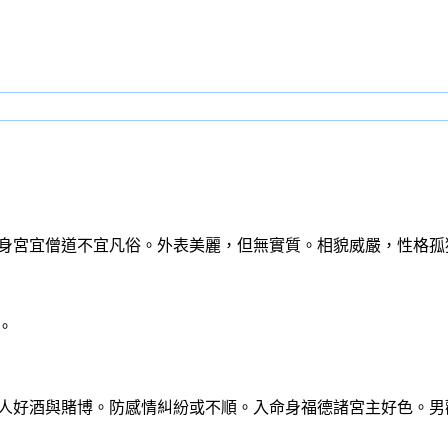
身宮宜僧道不宜凡俗。外表美麗，但無實質。相貌威嚴，性格孤
。
。
人好酒與賭博。防感情糾紛或不順。
入命身福德諸宮主好色。男