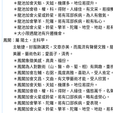
＊龍池加會天魁、天鉞，機運多，地位易提升。
＊龍池加會祿、權，科，得財，人緣佳，有文采，易接觸
＊龍池加會火星或鈴星，易有耳部疾病，為人有傲氣。
＊龍池加會擎羊、陀羅，易有耳部疾病，較有私心。
＊龍池加會火星、鈴星、擎羊、陀羅、地空、地劫，易有
＊大小限遇龍池有升遷機會。
鳳閣：屬 陽土，主科甲。
主敏捷，好服飾講究，文章亦美，而風流有聲譽文雅。
美麗，藝術色彩；愛面子，清秀。
＊鳳閣象徵美感、高貴、福份。
＊鳳閣為人對數術（山、醫、命、蔔、相）有興趣，重
＊鳳閣加會左輔、右弼，風度高雅，喜助人，受人肯定
＊鳳閣加會文昌、文曲，有文學藝術才能，受人欣賞。
＊鳳閣加會天魁、天鉞，機運多，地位易提升。
＊鳳閣加會祿、權，科，得財，人緣佳，儀態萬千，名
＊鳳閣加會火星或鈴星，易有口部疾病，略有虛榮心。
＊鳳閣加會擎羊、陀羅，易有口部疾病，愛表現。
＊鳳閣加會火星、鈴星、擎羊、陀羅、地空、地劫，易有