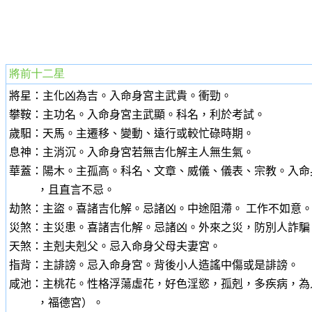
將前十二星
將星：主化凶為吉。入命身宮主武貴。衝勁。
攀鞍：主功名。入命身宮主武顯。科名，利於考試。
歲馹：天馬。主遷移、變動、遠行或較忙碌時期。
息神：主消沉。入命身宮若無吉化解主人無生氣。
華蓋：陽木。主孤高。科名、文章、威儀、儀表、宗教。入命
，且直言不忌。
劫煞：主盜。
喜諸吉化解。忌諸凶。中途阻滯。 工作不如意
災煞：主災患。
喜諸吉化解。忌諸凶。外來之災，防別人詐騙
天煞：主剋夫剋父。忌入命身父母夫妻宮。
指背：主誹謗。
忌入命身宮。背後小人造謠中傷或是誹謗。
咸池：主桃花。性格浮蕩虛花，好色淫慾，孤剋，多疾病，為
，福德宮）。