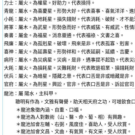
力士：屬火。為權星。好助力。代表操持。
青龍：屬水。為喜慶星。形勢大好。代表喜事、喜氣洋洋、進
小耗：屬火。為地耗星。損失錢財。代表消耗、破財、才不能
將軍：屬木。為武星。形勢急而好。代表威猛、有威武、性情
奏書：屬金。為福星。消息靈通。代表福祿、文書之喜。
飛廉：屬火。為孤剋星。破壞，飛來是非。代表孤寡、剋害。
喜神：屬火。為延壽星。形勢祥和。代表延嗣、延續、吉慶。
病符：屬水。為災病星。災病，是非，遇事提不起勁。代表災
大耗：屬火。為損耗星。災難耗財。代表敗退祖業、損錢耗財
伏兵：屬火。為暗星。隱藏之患。代表口舌是非或暗藏是非。
官府：屬火。為刑星。興訟，官非。代表口舌是非、訴訟官司
龍池：屬 陽水，主科甲。
聰明有作為，文雅有聲譽，助天相天府之功，可增飲食
＊龍池象徵內涵、自重、口福。
＊龍池為人對數術（山、醫、命、蔔、相）有興趣。
＊龍池加會左輔、右弼，風度佳，喜助人，受人欣賞。
＊龍池加會文昌、文曲，有氣質，有文采，受人欣賞。