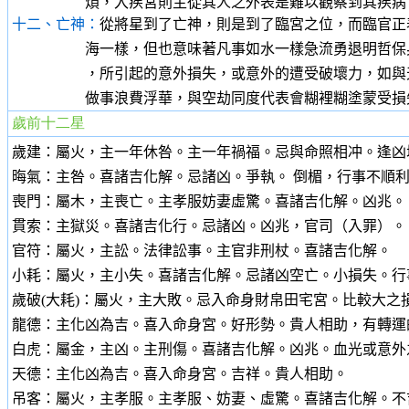
煩，入疾宮則主從其人之外表是難以觀察到其疾病，如陰
十二、亡神：
從將星到了亡神，則是到了臨宮之位，而臨官正
海一樣，但也意味著凡事如水一樣急流勇退明哲保身，否
，所引起的意外損失，或意外的遭受破壞力，如與天馬同
做事浪費浮華，與空劫同度代表會糊裡糊塗蒙受損失虛
歲前十二星
歲建：屬火，主一年休咎。主一年禍福。忌與命照相冲。逢凶
晦氣：主咎。喜諸吉化解。忌諸凶。爭執。 倒楣，行事不順
喪門：屬木，主喪亡。主孝服妨妻虛驚。喜諸吉化解。凶兆。
貫索：主獄災。喜諸吉化行。忌諸凶。凶兆，官司（入罪）。
官符：屬火，主訟。法律訟事。主官非刑杖。喜諸吉化解。
小耗：屬火，主小失。
喜諸吉化解。忌諸凶空亡。小損失。行
歲破(大耗)：屬火，主大敗。忌入命身財帛田宅宮。比較大之
龍德：主化凶為吉。
喜入命身宮。好形勢。貴人相助，有轉運
白虎：屬金，主凶。
主刑傷。喜諸吉化解。凶兆。血光或意外
天德：主化凶為吉。
喜入命身宮。吉祥。貴人相助。
吊客：屬火，主孝服。
主孝服、妨妻、虛驚。喜諸吉化解。不