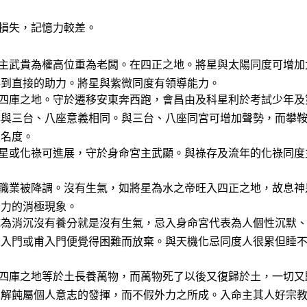
損失，記憶力較差。
主武貴為權高位重為老闆。在四正之地。將星與太陽同度可增加
直接的助力。將星與紫微同度有領導能力。
四庫之地。守於遷移安東奔西跑，會昌由及科星利於考試少年及
台、八座意義相同。與三台、八座同宮可增加聲勢，而攀鞍
名度。
星或化祿可進展，守於身命宮主武顯。與祿存及流年的化祿同度
職業被降調。沒有生氣，如將星為水之帝旺入四正之地，故息神
力的消極現象。
沉沒有養分就是沒有生氣，忌入身命宮代表為人個性沉默、
或甫入門便覺得困難而放棄。與天機化忌同度人很累但睡不
四庫之地等於土長養萬物，而萬物死了以後又復歸於土，一切又
屬個人意志的發揮，而不假外力之所成。入命主其人好宗教