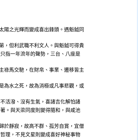
太陽之光輝而變成喜出鋒頭。遇魁鉞同
第，但利武職不利文人。與魁鉞可得貴
只指一年流年的聲勢，三台、八座是
主祿馬交馳，在財帛、事業、遷移皆主
是為水之死，故為消極或凡事悲觀，或
不活潑、沒有生氣，喜諸吉化解怕諸
著。與天梁同度則變得隨和，與咸池
歸於靜寂，故高不群、孤芳自賞，宜僧
哲理，不見文星則變成喜好神秘事物