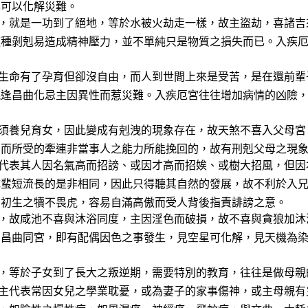
可以化解災難。
，就是一功到了絕地，等於水被火劫走一樣，故主盜劫，喜諸吉
剋易造成精神壓力，並不單純只是物質之損失而已。入疾厄
生命有了孕育但卻沒自由，而人到世間上來是受苦，是在還前輩
曲化忌主因異性而惹災難。入疾厄宮往往增加病情的凶險，
須養兒育女，因此變成有剋洩的現象存在，故天煞不喜入父母宮
受的牽連非當事人之能力所能挽回的，故有刑剋父母之現象
代表其人因名氣高而招謗、或因才高而招娭、或樹大招風，但因
流長的是非相同，因此只得聽其自然的發展，故不利於入兄
之犢不畏虎，容易自滿高傲而受人背後指責誹謗之意。
，故咸池不喜與沐浴同度，主因淫色而破損，故不喜與貪狼加沐
同宮，即有配偶因色之事發生，見空星可化解，見天機為染
，等於子女到了長大之叛逆期，需要特別的教育，往往是做母親
常因女兒之學業耽憂，或為妻子的家事傷神，或主母親有災