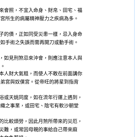
來會照，不宜入命身、財帛、田宅、福
宮所生的病屬精神壓力之疾病為多。
子的債，正如同受災患一樣，忌入身命
如手術之失誤而需再開刀或動手術。
，如見刑煞忌來沖會，則應注意本人與
。
本人財大氣粗，而使人不敢在前面講你
弟宮與奴僕宮。從帝旺的將星到指背
浴或天姚同度，如在流年行運上遇到，
織之事業，或田宅、陰宅有軟沙朝堂
的比較煩勞，因此月煞所帶來的災厄，
難，或常因母親的事給自己帶來麻