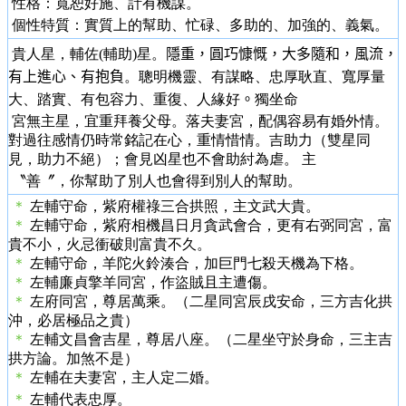
性格：寬恕好施、計有機謀。
個性特質：實質上的幫助、忙碌、多助的、加強的、義氣。
貴人星，輔佐(輔助)星。
隱重，圓巧慷慨，大多隨和，風流，
有上進心、有抱負
。聰明機靈、有謀略、忠厚耿直、寬厚量
大、踏實、有包容力、重復、人緣好
。
獨坐命
宮無主星，宜重拜養父母。落夫妻宮，配偶容易有婚外情。
對過往感情仍時常銘記在心，重情惜情。吉助力（雙星同
見，助力不絕）；會見凶星也不會助紂為虐。 主
〝善〞，你幫助了別人也會得到別人的幫助。
＊
左輔守命，紫府權祿三合拱照，主文武大貴。
＊
左輔守命，紫府相機昌日月貪武會合，更有右弼同宮，富
貴不小，火忌衝破則富貴不久。
＊
左輔守命，羊陀火鈴湊合，加巨門七殺天機為下格。
＊
左輔廉貞擎羊同宮，作盜賊且主遭傷。
＊
左府同宮，尊居萬乘。（二星同宮辰戌安命，三方吉化拱
沖，必居極品之貴）
＊
左輔文昌會吉星，尊居八座。（二星坐守於身命，三主吉
拱方論。加煞不是）
＊
左輔在夫妻宮，主人定二婚。
＊
左輔代表忠厚。