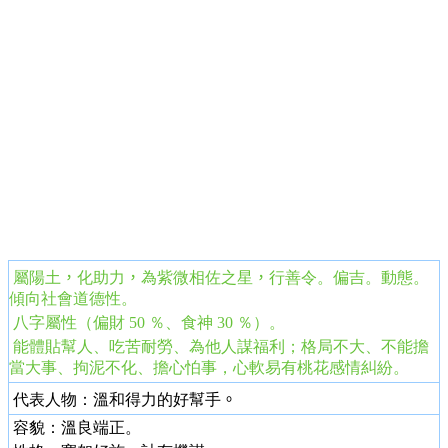
屬陽土
，
化助力
，
為紫微相佐之星
，
行善令。偏吉。動態。
傾向社會道德性。
八字屬性（偏財 50 ％、食神 30 ％）。
能體貼幫人、吃苦耐勞、為他人謀福利；格局不大、不能擔
當大事、拘泥不化、擔心怕事，心軟易有桃花感情糾紛。
代表人物：溫和得力的好幫手
。
容貌：溫良端正。