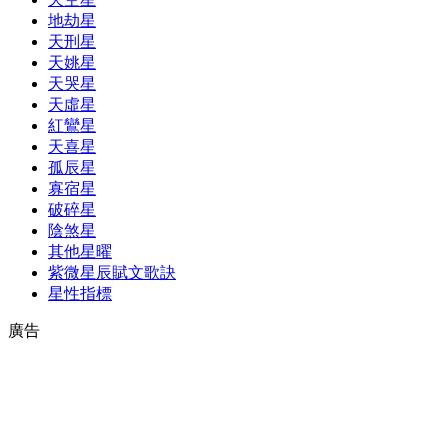
地劫星
天刑星
天姚星
天哭星
天虛星
紅鸞星
天喜星
孤辰星
寡宿星
破碎星
陰煞星
其他星曜
紫微星辰賦文歌訣
星性指標
廣告