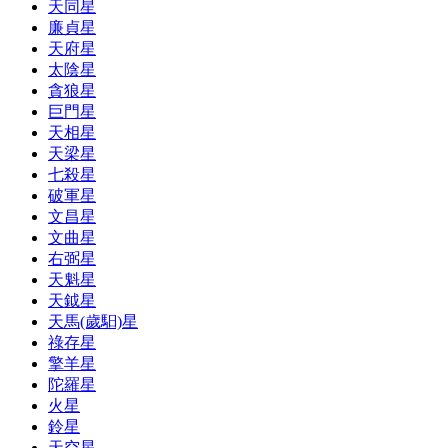
天同星
廉貞星
天府星
太陰星
貪狼星
巨門星
天相星
天梁星
七殺星
破軍星
文昌星
文曲星
右弼星
天魁星
天鉞星
天馬(歲馹)星
祿存星
擎羊星
陀羅星
火星
鈴星
天空星