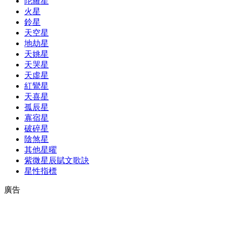
陀羅星
火星
鈴星
天空星
地劫星
天姚星
天哭星
天虛星
紅鸞星
天喜星
孤辰星
寡宿星
破碎星
陰煞星
其他星曜
紫微星辰賦文歌訣
星性指標
廣告