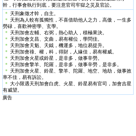
幹，行事會執行到底，要注意官司牢獄之災及官訟。
＊
天刑象徵才幹，自主。
＊
天刑為人較有孤獨性，不喜借助他人之力，高傲，一生多
勞碌，喜歡神密學、玄學。
＊
天刑加會左輔、右弼，熱心助人，積極果決。
＊
天刑加會文昌、文曲，易有權位，學問佳。
＊
天刑加會天魁、天鉞，機運多，地位易提升。
＊
天刑加會祿、權，科，得財，人緣佳，易有權威。
＊
天刑加會火星或鈴星，是非多，做事辛勞。
＊
天刑加會擎羊、陀羅，是非多，做事辛勞，是非多。
＊
天刑加會火星、鈴星、擎羊、陀羅、地空、地劫，做事效
率不佳，易有訴訟。
＊
大小限遇天刑加會白虎、火星、鈴星易有官司，加會吉星
有威望。
廣告