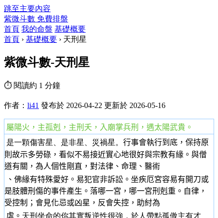
跳至主要內容
紫微斗數
免費排盤
首頁
我的命盤
基礎概要
首頁
›
基礎概要
›
天刑星
紫微斗數-天刑星
⏱ 閱讀約 1 分鐘
作者：
li41
發布於 2026-04-22
更新於 2026-05-16
屬陽火，
主
孤剋
，主刑夭，入廟掌兵刑，遇太陽武貴。
是一顆傷害星、是非星、災禍星。
行事會執行到底，保持原
則故示多勞碌，看似不易接近實心地很好與宗教有緣。與僧
道有關，為人個性剛直，對法律、命理、醫術
、佛緣有特殊愛好。易犯官非訴訟。坐疾厄宮容易有開刀或
是肢體刑傷的事件產生。落哪一宮，哪一宮刑剋重。自律，
受控制；會見化忌或凶星，反會失控，助紂為
虐。
天刑坐命的你其實
叛逆性很強，於人帶點孤傲主有才