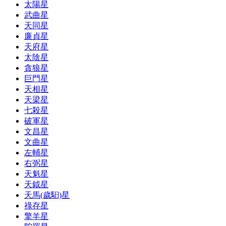
太陽星
武曲星
天同星
廉貞星
天府星
太陰星
貪狼星
巨門星
天相星
天梁星
七殺星
破軍星
文昌星
文曲星
左輔星
右弼星
天魁星
天鉞星
天馬(歲馹)星
祿存星
擎羊星