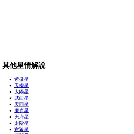
其他星情解說
紫微星
天機星
太陽星
武曲星
天同星
廉貞星
天府星
太陰星
貪狼星