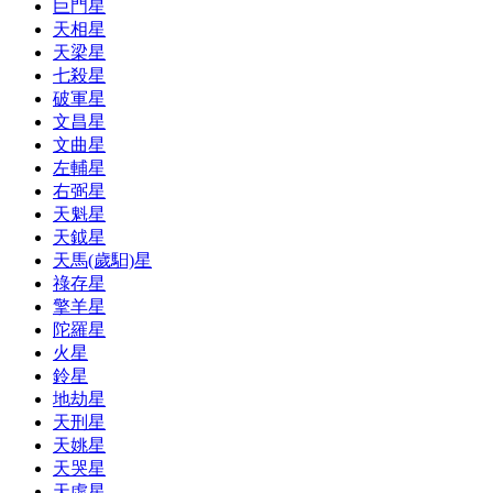
巨門星
天相星
天梁星
七殺星
破軍星
文昌星
文曲星
左輔星
右弼星
天魁星
天鉞星
天馬(歲馹)星
祿存星
擎羊星
陀羅星
火星
鈴星
地劫星
天刑星
天姚星
天哭星
天虛星