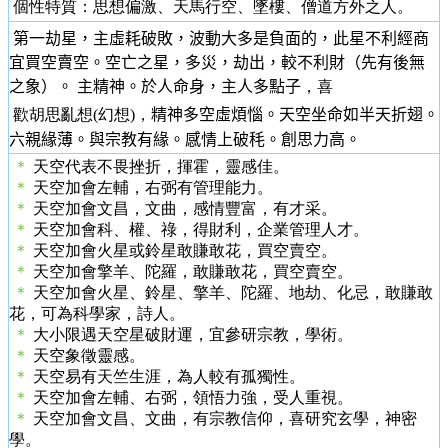
個性特質：思想偏激、天馬行空、墜樓、僧道方外之人。
第一劫星，主虛耗破敗，波動大多是負面的，此星不利經商
宜買空賣空。空亡之星，多災，劫出，較不利財（先有後無
之象）。 主精神。於人命身，主人多點子
，喜
歡胡思亂想(幻想)，
精神多空虛煩惱。天空坐命如半天折翅。
六親緣薄。與宗教有緣。感情上破秏。創思力高。
＊
天空代表不畏挫折，揮霍，靈感佳。
＊
天空加會左輔，右弼有管理能力。
＊
天空加會文昌，文曲，感情豐富，有才采。
＊
天空加會科、權、祿，得財利，企業管理人才。
＊
天空加會火星或鈴星敢賺敢花，買空賣空。
＊
天空加會擎羊、陀羅，敢賺敢花，買空賣空。
＊
天空加會火星、鈴星、擎羊、陀羅、地劫、化忌，敢賺敢
花，可為科學家，詩人。
＊
大小限遇天空星破財運，宜參研宗教，學術。
＊
天空象徵靈感。
＊
天空易有天竺生涯，為人較有孤獨性。
＊
天空加會左輔、右弼，領悟力強，受人重視。
＊
天空加會文昌、文曲，有宗教信仰，喜研究玄學，神密
學。