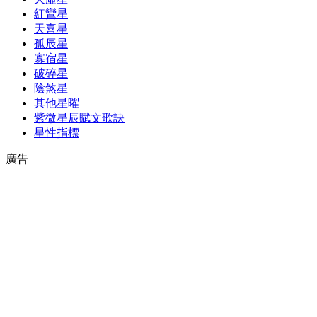
紅鸞星
天喜星
孤辰星
寡宿星
破碎星
陰煞星
其他星曜
紫微星辰賦文歌訣
星性指標
廣告