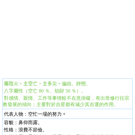
屬陰火，
主
空亡
，主多災。
偏凶。靜態。
八字屬性（空亡 80 ％、劫財 50 ％）。
對感情、親情、工作等事情較不在意掛礙，有出世修行往宗
教發展的傾向；主要對於吉星都有減少其吉運的作用。
代表人物：空忙一場的努力
。
容貌：鼻仰而露。
性格：浪費不節儉。