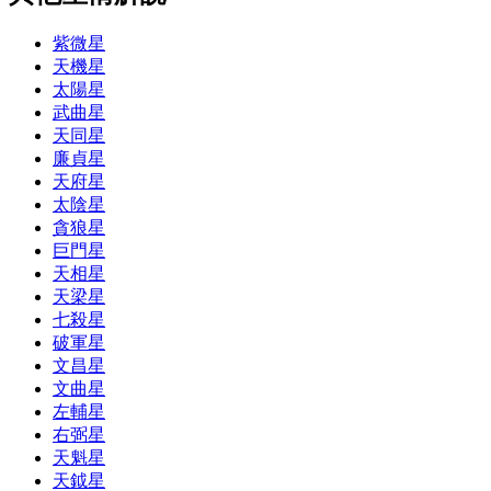
紫微星
天機星
太陽星
武曲星
天同星
廉貞星
天府星
太陰星
貪狼星
巨門星
天相星
天梁星
七殺星
破軍星
文昌星
文曲星
左輔星
右弼星
天魁星
天鉞星