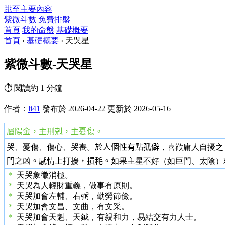
跳至主要內容
紫微斗數
免費排盤
首頁
我的命盤
基礎概要
首頁
›
基礎概要
›
天哭星
紫微斗數-天哭星
⏱ 閱讀約 1 分鐘
作者：
li41
發布於 2026-04-22
更新於 2026-05-16
屬陽金，主刑剋，主憂傷。
哭、憂傷、傷心、哭喪。
於人個性有點孤僻
，喜歡庸人自擾之
門之凶
。
感情上打擾，損秏。
如果主星不好（如巨門、太陰）
＊
天哭象徵消極。
＊
天哭為人輕財重義，做事有原則。
＊
天哭加會左輔、右弼，勤勞節儉。
＊
天哭加會文昌、文曲，有文采。
＊
天哭加會天魁、天鉞，有親和力，易結交有力人士。