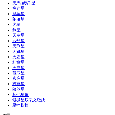
天馬(歲馹)星
祿存星
擎羊星
陀羅星
火星
鈴星
天空星
地劫星
天刑星
天姚星
天虛星
紅鸞星
天喜星
孤辰星
寡宿星
破碎星
陰煞星
其他星曜
紫微星辰賦文歌訣
星性指標
廣告