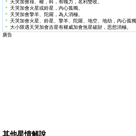
＊
天哭加會祿、權，科，有魄力，名利雙收。
＊
天哭加會火星或鈴星，內心孤獨。
＊
天哭加會擎羊、陀羅，為人消極。
＊
天哭加會火星、鈴星、擎羊、陀羅、地空、地劫，內心孤
＊
大小限遇天哭加會吉星有權威加會煞星破財，思想消極。
廣告
其他星情解說