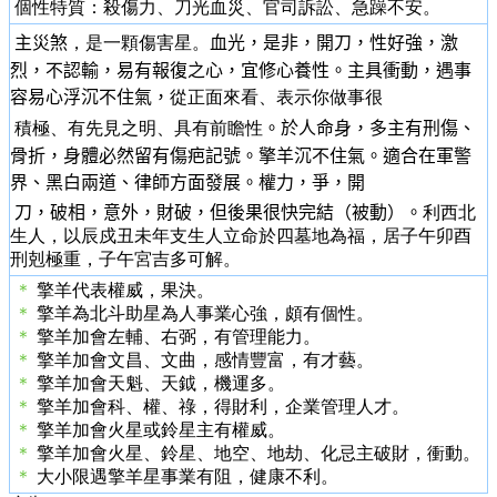
個性特質：殺傷力、刀光血災、官司訴訟、急躁不安。
主災煞
，是一顆傷害星。
血光，是非，開刀，性好強，激
烈，不認輸，易有報復之心，宜修心養性。主具衝動，遇事
容易心浮沉不住氣，
從正面來看、表示你做事很
積極、有先見之明、具有前瞻性
。於人命身，多主有刑傷、
骨折，身體必然留有傷疤記號。擎羊沉不住氣。適合在軍警
界、黑白兩道、律師方面發展。權力，爭，開
刀，破相，意外，財破，但後果很快完結（被動）。
利西北
生人，以辰戍丑未年支生人立命於四墓地為福，居子午卯酉
刑剋極重，子午宮吉多可解。
＊
擎羊代表權威，果決。
＊
擎羊為北斗助星為人事業心強，頗有個性。
＊
擎羊加會左輔、右弼，有管理能力。
＊
擎羊加會文昌、文曲，感情豐富，有才藝。
＊
擎羊加會天魁、天鉞，機運多。
＊
擎羊加會科、權、祿，得財利，企業管理人才。
＊
擎羊加會火星或鈴星主有權威。
＊
擎羊加會火星、鈴星、地空、地劫、化忌主破財，衝動。
＊
大小限遇擎羊星事業有阻，健康不利。