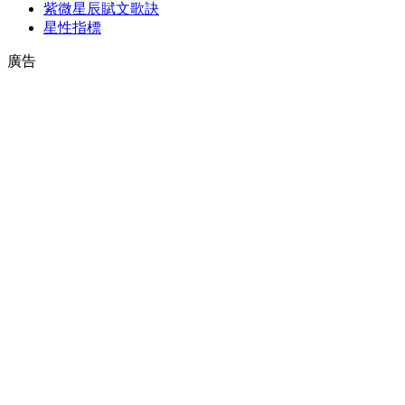
紫微星辰賦文歌訣
星性指標
廣告