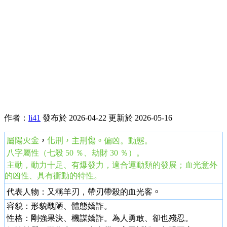
作者：
li41
發布於 2026-04-22
更新於 2026-05-16
屬陽
火
金
，
化刑
，主刑傷。
偏凶。動態。
八字屬性（七殺 50 ％、劫財 30 ％）。
主動，動力十足、有爆發力，適合運動類的發展；血光意外
的凶性、具有衝動的特性。
代表人物：又稱羊刃，帶刃帶殺的血光客
。
容貌：形貌醜陋、體態嬌詐。
性格：剛強果決、機謀嬌詐。為人勇敢、卻也殘忍。