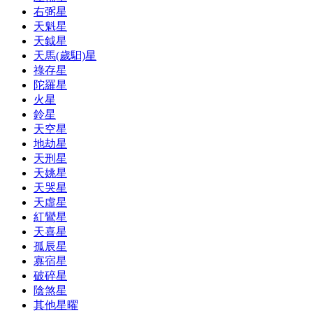
右弼星
天魁星
天鉞星
天馬(歲馹)星
祿存星
陀羅星
火星
鈴星
天空星
地劫星
天刑星
天姚星
天哭星
天虛星
紅鸞星
天喜星
孤辰星
寡宿星
破碎星
陰煞星
其他星曜