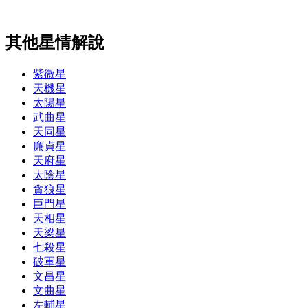
其他星情解說
紫微星
天機星
太陽星
武曲星
天同星
廉貞星
天府星
太陰星
貪狼星
巨門星
天相星
天梁星
七殺星
破軍星
文昌星
文曲星
左輔星