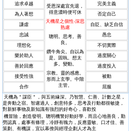
追求卓越
完美主義
受恩深處宜先退，
得意濃時便可休
為人著想
否定自己
天機星之個性
-深思
謙虛
自貶、缺乏自信
熟慮
忠誠
愚忠
聰明。思考。善
良。
理想化
不切實際
鑽牛角尖。自以為
樂於助人
過度關心
是。固執。想太
多。變動。
善於回應
過度投入
宗教。靈的感應。
接受性強
被動
形而上玄學。中階
主管。
合作
屈服
天機為＂謀臣＂，與五術緣深。乃智慧、仁善、計數之星，
是奔動之宿。智慮過人，創意特多，思考及行動都很敏捷，
對新鮮事物及新知識有強烈的好奇心，喜歡投
機冒險，創造發明。聰明機警好動好學，而且心地善良，勤
勞認真，處事有條理，冷靜有魄力，反應靈敏、口才佳、善
策劃、有機謀，宜以幕僚與經理企劃人才為主