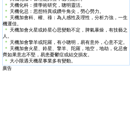
＊
天機化科：擅學術研究，聰明靈活。
＊
天機化忌：思想特異或鑽牛角尖，勞心勞力。
＊
天機加會科、權、祿：為人感性及理性，分析力強，一生
機運佳。
＊
天機加會火星或鈴星心思變動不定，脾氣暴燥，有技藝之
人。
＊
天機加會擎羊或陀羅，有小聰明，易有意外，心意不定。
＊
天機加會火星、鈴星、擎羊、陀羅，地空，地劫，化忌會
齊如果意志不堅，易患憂鬱症或結交損友。
＊
大小限遇天機星事業多有變動。
廣告