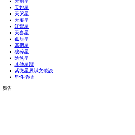
天刑星
天姚星
天哭星
天虛星
紅鸞星
天喜星
孤辰星
寡宿星
破碎星
陰煞星
其他星曜
紫微星辰賦文歌訣
星性指標
廣告