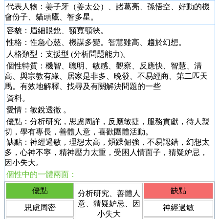
代表人物：姜子牙（姜太公）、
諸葛亮
、孫悟空、好動的機
會份子、貓頭鷹、智多星。
容貌：眉細眼銳、額寬顎狹。
性格：性急心慈、機謀多變。智慧雖高、趨於幻想。
人格類型：支援型 (分析問題能力)。
個性特質：機智、聰明、敏感、觀察、反應快、智慧、清
高、與宗教有緣、居家是非多、晚發、不易經商、第二匹天
馬。有效地解釋、找尋及有關解決問題的一些
資料。
愛情：敏銳透徹 。
優點：分析研究，思慮周詳，反應敏捷，服務貢獻，待人親
切，學有專長，善體人意，喜歡團體活動。
缺點：神經過敏，理想太高，煩躁倔強，不易認錯，幻想太
多，心神不寧，精神壓力太重，受困人情面子，猜疑妒忌，
因小失大。
個性中的一體兩面：
優點
缺點
分析研究、善體人
意、猜疑妒忌、因
思慮周密
神經過敏
小失大