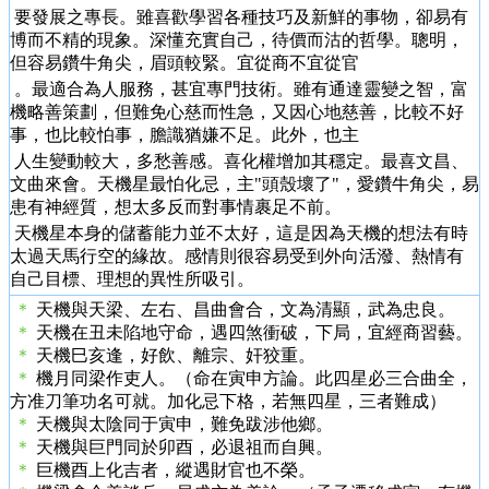
要發展之專長。雖喜歡學習各種技巧及新鮮的事物，卻易有
博而不精的現象。深懂充實自己，待價而沽的哲學。聰明，
但容易鑽牛角尖，眉頭較緊。宜從商不宜從官
。最適合為人服務，甚宜專門技術。雖有通達靈變之智，富
機略善策劃，但難免心慈而性急，又因心地慈善，比較不好
事，也比較怕事，膽識猶嫌不足。此外，也主
人生變動較大，多愁善感。喜化權增加其穩定。最喜文昌、
文曲來會。天機星最怕化忌，主
"
頭殼壞了
"
，愛鑽牛角尖，易
患有神經質，想太多反而對事情裹足不前。
天機星本身的儲蓄能力並不太好，這是因為天機的想法有時
太過天馬行空的緣故。感情則很容易受到外向活潑、熱情有
自己目標、理想的異性所吸引。
＊
天機與天梁、左右、昌曲會合，文為清顯，武為忠良。
＊
天機在丑未陷地守命，遇四煞衝破，下局，宜經商習藝。
＊
天機巳亥逢，好飲、離宗、奸狡重。
＊
機月同梁作吏人。（命在寅申方論。此四星必三合曲全，
方准刀筆功名可就。加化忌下格，若無四星，三者難成）
＊
天機與太陰同于寅申，難免跋涉他鄉。
＊
天機與巨門同於卯酉，必退祖而自興。
＊
巨機酉上化吉者，縱遇財官也不榮。