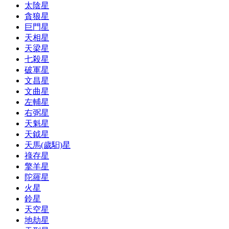
太陰星
貪狼星
巨門星
天相星
天梁星
七殺星
破軍星
文昌星
文曲星
左輔星
右弼星
天魁星
天鉞星
天馬(歲馹)星
祿存星
擎羊星
陀羅星
火星
鈴星
天空星
地劫星