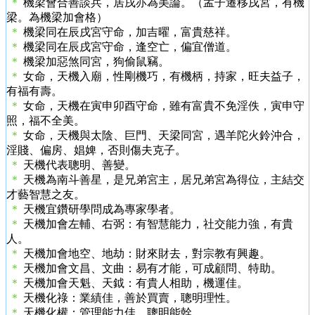
＊
機梁會合善談兵，居戌亦為美論。（孟子遷移戌宮，有機
梁。為機梁加會格）
＊
機梁同在辰戌宮守命，加吉曜，富貴慈祥。
＊
機梁同在辰戌宮守命，逢空亡，偏宜僧道。
＊
機梁加惡煞同宮，狗偷鼠竊。
＊
女命，天機入廟，性剛機巧，有機柄，持家，旺夫益子，
有福有壽。
＊
女命，天機在寅申卯酉守命，雖有富貴不免淫佚，寅申守
照，福不全美。
＊
女命，天機與太陰、巨門、天梁同宮，遇羊陀火鈴沖合，
淫賤、偏房、娼婢，否則傷夫克子。
＊
天機代表聰明、善變。
＊
天機為南斗善星，是兄弟宮主，居兄弟宮為得位，主結交
才藝智慧之友。
＊
天機宜鑽研學問成為專家學者。
＊
天機加會左輔、右弼：有智慧能力，社交能力強，有貴
人。
＊
天機加會地空、地劫：財來財去，對宗教有興趣。
＊
天機加會文昌、文曲：易有才能，可成顧問、特助。
＊
天機加會天魁、天鉞：有貴人相助，機運佳。
＊
天機化祿：業績佳，善於買賣，聰明理性。
＊
天機化權：管理能力佳，聰明能幹。