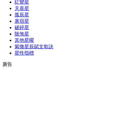
紅鸞星
天喜星
孤辰星
寡宿星
破碎星
陰煞星
其他星曜
紫微星辰賦文歌訣
星性指標
廣告