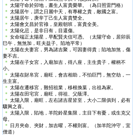
＊
太陽守命於卯地，晝生人富貴榮華。（為日照雷門格）
＊
太陽居午，謂之日麗中天，有專權之貴，敵國之富。
＊
太陽居午，庚辛丁己生人富貴雙全。
＊
太陽會文昌於官祿，皇殿朝班，富貴全美。
＊
太陽化忌，是非日有，目還傷。
＊
女命端正太陽星，早配賢夫信可憑。（太陽守命，居卯辰
巳午，無煞加，旺夫益子。陷地平常）
＊
太陽在夫妻宮，男為諸吉聚，可因妻得貴；陷地加煞，傷
妻不吉。
＊
太陽在子女宮，入廟加吉，得八座，主生貴子，權柄不
小。
＊
太陽在財帛宮，廟旺，會吉相助，不怕巨門，無空劫，一
生主富。
＊
太陽在遷移宮，難招祖業，移根換葉，出祖為家。
＊
太陽在田宅宮，廟旺，得祖、父蔭澤。
＊
太陽入限，廟旺，左右諸吉星皆至，大小二限俱到，必有
驟興之喜。
＊
太陽入限，陷地，羊陀鈴星集限，主目下有憂，或生克父
母。
＊
日月夾命、夾財，加吉曜，不權則富。（加羊陀沖守，宜
僧道）