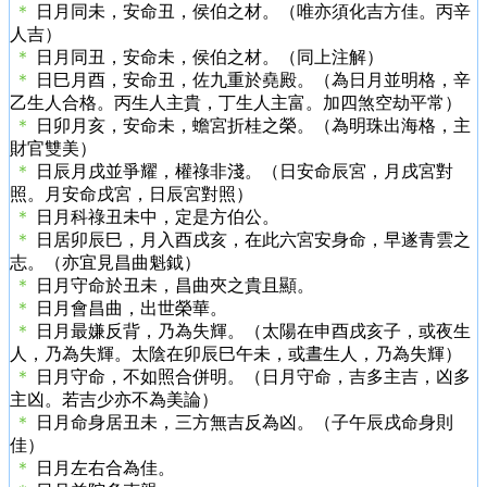
＊
日月同未，安命丑，侯伯之材。（唯亦須化吉方佳。丙辛
人吉）
＊
日月同丑，安命未，侯伯之材。（同上注解）
＊
日巳月酉，安命丑，佐九重於堯殿。（為日月並明格，辛
乙生人合格。丙生人主貴，丁生人主富。加四煞空劫平常）
＊
日卯月亥，安命未，蟾宮折桂之榮。（為明珠出海格，主
財官雙美）
＊
日辰月戌並爭耀，權祿非淺。（日安命辰宮，月戌宮對
照。月安命戌宮，日辰宮對照）
＊
日月科祿丑未中，定是方伯公。
＊
日居卯辰巳，月入酉戌亥，在此六宮安身命，早遂青雲之
志。（亦宜見昌曲魁鉞）
＊
日月守命於丑未，昌曲夾之貴且顯。
＊
日月會昌曲，出世榮華。
＊
日月最嫌反背，乃為失輝。（太陽在申酉戌亥子，或夜生
人，乃為失輝。太陰在卯辰巳午未，或晝生人，乃為失輝）
＊
日月守命，不如照合併明。（日月守命，吉多主吉，凶多
主凶。若吉少亦不為美論）
＊
日月命身居丑未，三方無吉反為凶。（子午辰戌命身則
佳）
＊
日月左右合為佳。