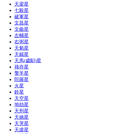
天梁星
七殺星
破軍星
文昌星
文曲星
左輔星
右弼星
天魁星
天鉞星
天馬(歲馹)星
祿存星
擎羊星
陀羅星
火星
鈴星
天空星
地劫星
天刑星
天姚星
天哭星
天虛星