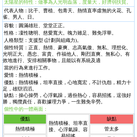
太陽星的特性：做事為人光明磊落，度量大，好濟弱扶貧。
代表人物：比干、
曹植
、包青天、熱情直率虛無的火花、孔
雀、男人、日。
容貌：圓滿雄壯、堂堂正正。
性格：凜性聰明、慈愛寬大。魄力雖足、難免浮華。
人格類型：支援型 (計劃與組織力)。
個性特質：正直、熱情、豪爽、志高氣傲、無私、理想化、
光明正大、愚忠、富貴、作福他人、剛烈直爽、無私心。有
效地進行、安排相關事物，且能以有系統及適
當的行為來進行工作。
愛情：熱情積極 。
優點：熱情積極，坦率直接，心地寬宏，不計仇怨，精力十
足，雄辯滔滔。
缺點：操心操勞，心浮氣躁，過份熱心，容易招搖，逞強好
勝，獨攬責任，喜歡據理力爭，一生難免辛勞。
個性中的一體兩面：
優點
缺點
熱情積極、坦率直
熱情積極
管太多
接、心浮氣躁、容
易招搖