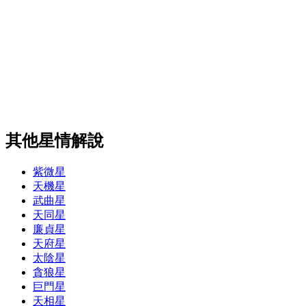
其他星情解說
紫微星
天機星
武曲星
天同星
廉貞星
天府星
太陰星
貪狼星
巨門星
天相星