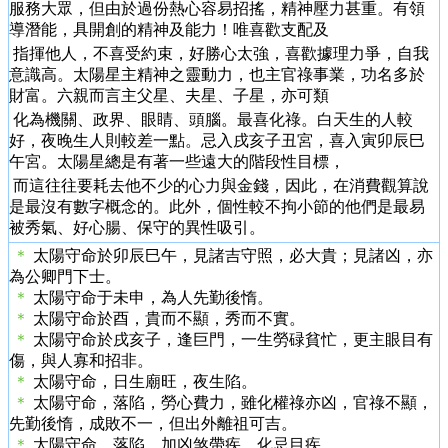
服務大眾，但由於過份熱心容易招搖，精神壓力甚重。有領
導潛能，具開創的精神及能力！唯喜歡支配及
指揮他人，不喜受約束，好勝心太強，喜歡據理力爭，自我
意識高。太陽星主精神之靈動力，也主官祿事業，功名多於
財富。六親而言主父星、夫星、子星，亦可類
化為機關、政界、眼睛、頭腦。最喜化祿。白天生的人較
好，夜晚生人則較差一點。忌入戌亥子丑宮，喜入寅卯辰巳
午宮。太陽星總是有著一些遠大的階段性目標，
而這往往要耗去他不少的心力與金錢，因此，在消費觀算說
是最沒有數字概念的。此外，個性較不拘小節的他們是最易
被秀氣、好心腸、保守的異性吸引。
＊
太陽守命於卯辰巳午，見諸吉守照，必大貴；見諸凶，亦
為公卿門下士。
＊
太陽守命于未申，為人先勤後惰。
＊
太陽守命於酉，貴而不顯，秀而不實。
＊
太陽守命於戌亥子，逢巨門，一生勞碌貧忙，更主眼目有
傷，與人寡和招非。
＊
太陽守命，日生廟旺，夜生陷。
＊
太陽守命，落陷，勞心費力，雖化權祿亦凶，官祿不顯，
先勤後惰，成敗不一，但出外離祖可吉。
＊
太陽守命，落陷，加凶煞帶疾，化忌目疾。