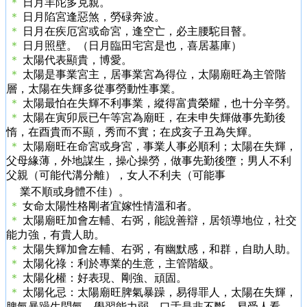
＊
日月羊陀多克親。
＊
日月陷宮逢惡煞，勞碌奔波。
＊
日月在疾厄宮或命宮，逢空亡，必主腰駝目瞽。
＊
日月照壁。（日月臨田宅宮是也，喜居墓庫）
＊
太陽代表顯貴，博愛。
＊
太陽是事業宮主，居事業宮為得位，太陽廟旺為主管階
層，太陽在失輝多從事勞動性事業。
＊
太陽最怕在失輝不利事業，縱得富貴榮耀，也十分辛勞。
＊
太陽在寅卯辰已午等宮為廟旺，在未申失輝做事先勤後
惰，在酉貴而不顯，秀而不實；在戍亥子丑為失輝。
＊
太陽廟旺在命宮或身宮，事業人事必順利；太陽在失輝，
父母緣薄，外地謀生，操心操勞，做事先勤後墮；男人不利
父親（可能代溝分離），女人不利夫（可能事
業不順或身體不佳）。
＊
女命太陽性格剛者宜嫁性情溫和者。
＊
太陽廟旺加會左輔、右弼，能說善辯，居領導地位，社交
能力強，有貴人助。
＊
太陽失輝加會左輔、右弼，有幽默感，和群，自助人助。
＊
太陽化祿：利於專業的生意，主管階級。
＊
太陽化權：好表現、剛強、頑固。
＊
太陽化忌：太陽廟旺脾氣暴躁，易得罪人，太陽在失輝，
脾氣暴躁生悶氣，學習能力弱，口舌是非不斷，易受人看