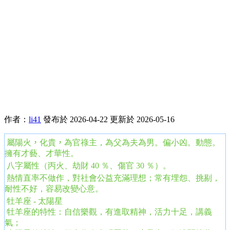
作者：
li41
發布於 2026-04-22
更新於 2026-05-16
屬陽火
，
化貴
，
為官祿主，為父為夫為男。偏小凶。動態。
擁有才藝、才華性。
八字屬性（丙火、劫財 40 ％、傷官 30 ％）。
熱情直率不做作，對社會公益充滿理想
；
常有埋怨、挑剔，
耐性不好，容易改變心意
。
牡羊座 - 太陽星
牡羊座的特性：自信樂觀，有進取精神，活力十足，講義
氣；