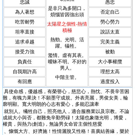
忠誠
愚忠
是非只為多開口，
為人著想
否定自己
煩惱皆因強出頭
吃苦耐勞
勞心勞力
太陽星之個性
-熱情
積極
坦率直接
說話太直
熱勁。光明。活
追求卓越
完美主義
躍。犠牲。
接受力強
被動
濫情。虛有其表。
負責任
曖昧不明。不好的
大小事權攬
男人。
自我期許高
理想太高
中階主管。
有回應
過度投入
具使命感，優越感，有榮譽心，慈悲心，熱忱、不畏辛苦困
難，有魄力果決！不願墨守成規。外表亮麗，男俊女美，輪
廓明顯。寬大明朗的心志有愛心，多能忍讓牽
就別人。犧牲自己，照亮他人，適合服務業以及宗教。不論
成就大小與否，都難免辛勤勞碌！太陽也象徵光明，博愛，
權貴，與熱力(創造)，無論男女命皆主個性慈愛
、慷慨大方、好濟施！性情灑脫又性格！喜廣結善緣，樂於