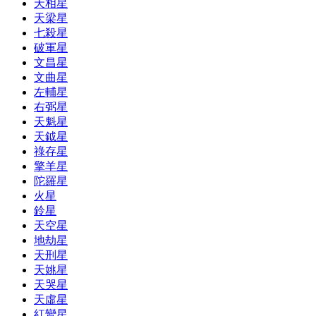
天相星
天梁星
七殺星
破軍星
文昌星
文曲星
左輔星
右弼星
天魁星
天鉞星
祿存星
擎羊星
陀羅星
火星
鈴星
天空星
地劫星
天刑星
天姚星
天哭星
天虛星
紅鸞星