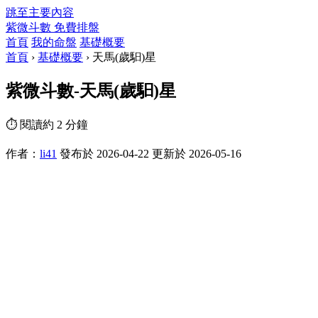
跳至主要內容
紫微斗數
免費排盤
首頁
我的命盤
基礎概要
首頁
›
基礎概要
›
天馬(歲馹)星
紫微斗數-天馬(歲馹)星
⏱ 閱讀約 2 分鐘
作者：
li41
發布於 2026-04-22
更新於 2026-05-16