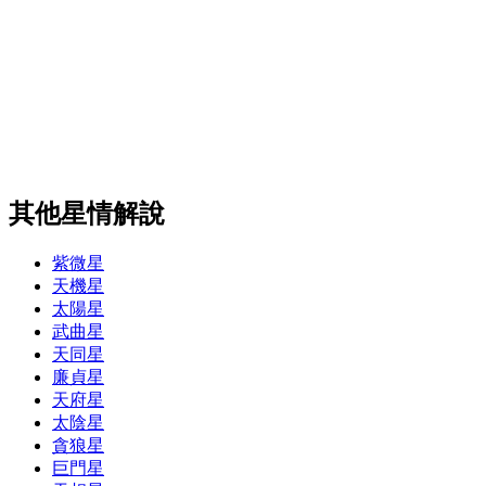
其他星情解說
紫微星
天機星
太陽星
武曲星
天同星
廉貞星
天府星
太陰星
貪狼星
巨門星