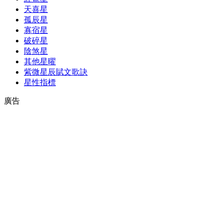
天喜星
孤辰星
寡宿星
破碎星
陰煞星
其他星曜
紫微星辰賦文歌訣
星性指標
廣告