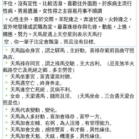
不住，沒有定性、比較活潑、喜歡往外面跑。於疾病主流行
性病，男易遺漏，女性得之主容易月事不順調
。心性主外，善於交際。羊陀逢之，奔波忙碌，火鈴逢之，
宜外地發達或武職為宜。最喜逢祿存與化祿。動能，上進，
精進，努力。
天馬星遇上天空星則表示天馬行
空，你一輩子注定會飄蕩，而且沒有目標。
＊
天馬臨命身宮，謂之驛馬，主好動。喜祿存紫府昌曲守照
為吉。
＊
天馬祿存同宮，謂之祿馬交馳，主大吉利。（忌見煞羊火
截路空亡及死絕之鄉，多主勞苦）
＊
天馬坐妻宮，富貴還當封贈。
＊
天馬遇空亡，終身奔走。
＊
天馬逢空亡死絕，災病不利。
＊
女命，天梁遇馬，賤而且淫。（天馬坐命，三合遇天梁合
照是也）
＊
天馬代表變動，變化。
＊
天馬為人多好動，喜加會祿存，富甲一方。
＊
天馬加會左輔、右弼，為人活潑，有管理能力。
＊
天馬加會文曲，感情豐富，有才藝，異性緣佳。
＊
天馬加會天魁、天鉞，機運多，異性緣佳。