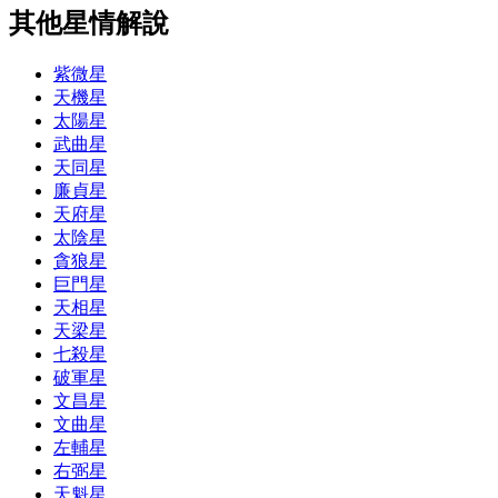
其他星情解說
紫微星
天機星
太陽星
武曲星
天同星
廉貞星
天府星
太陰星
貪狼星
巨門星
天相星
天梁星
七殺星
破軍星
文昌星
文曲星
左輔星
右弼星
天魁星