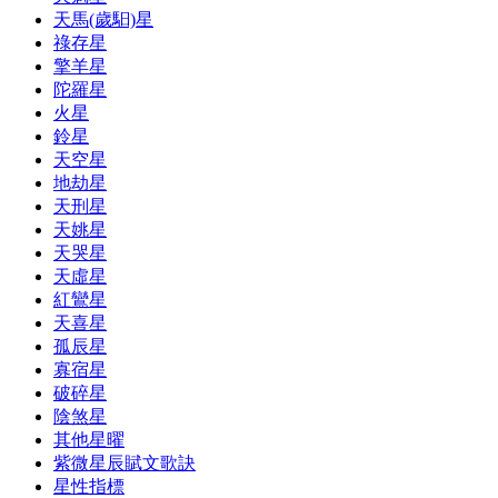
天馬(歲馹)星
祿存星
擎羊星
陀羅星
火星
鈴星
天空星
地劫星
天刑星
天姚星
天哭星
天虛星
紅鸞星
天喜星
孤辰星
寡宿星
破碎星
陰煞星
其他星曜
紫微星辰賦文歌訣
星性指標