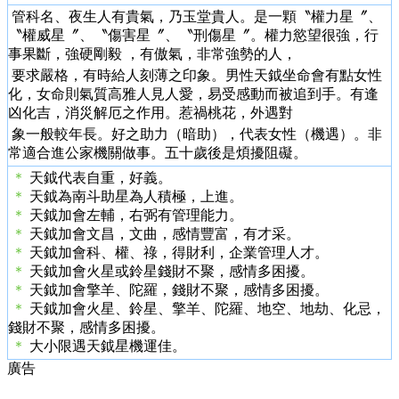
管科名、夜生人有貴氣，乃玉堂貴人。是一顆〝權力星〞、
〝權威星〞、〝傷害星〞、〝刑傷星〞。權力慾望很強，行
事果斷，強硬剛毅 ，有傲氣，非常強勢的人，
要求嚴格，有時給人刻薄之印象。男性天鉞坐命會有點女性
化，女命則氣質高雅人見人愛，易受感動而被追到手。有逢
凶化吉，消災解厄之作用。惹禍桃花，外遇對
象一般較年長。好之助力（暗助），代表女性（機遇）。非
常適合進公家機關做事。五十歲後是煩擾阻礙。
＊
天鉞代表自重，好義。
＊
天鉞為南斗助星為人積極，上進。
＊
天鉞加會左輔，右弼有管理能力。
＊
天鉞加會文昌，文曲，感情豐富，有才采。
＊
天鉞加會科、權、祿，得財利，企業管理人才。
＊
天鉞加會火星或鈴星錢財不聚，感情多困擾。
＊
天鉞加會擎羊、陀羅，錢財不聚，感情多困擾。
＊
天鉞加會火星、鈴星、擎羊、陀羅、地空、地劫、化忌，
錢財不聚，感情多困擾。
＊
大小限遇天鉞星機運佳。
廣告