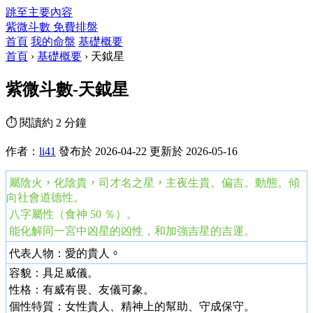
跳至主要內容
紫微斗數
免費排盤
首頁
我的命盤
基礎概要
首頁
›
基礎概要
›
天鉞星
紫微斗數-天鉞星
⏱ 閱讀約 2 分鐘
作者：
li41
發布於 2026-04-22
更新於 2026-05-16
屬陰火
，
化陰貴
，
司才名之星
，
主夜生貴。偏吉。動態。傾
向社會道德性。
八字屬性（食神 50 ％）。
能化解同一宮中凶星的凶性，和加強吉星的吉運。
代表人物：愛的貴人
。
容貌：具足威儀。
性格：有威有畏、友儀可象。
個性特質：女性貴人、精神上的幫助、守成保守。