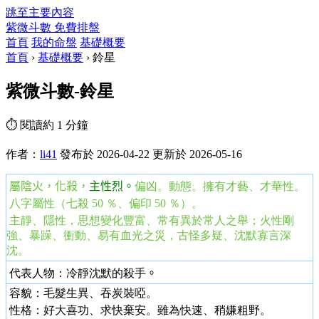
跳至主要內容
紫微斗數
免費排盤
首頁
我的命盤
基礎概要
首頁
›
基礎概要
›
鈴星
紫微斗數-鈴星
⏱ 閱讀約 1 分鐘
作者：
li41
發布於 2026-04-22
更新於 2026-05-16
屬陰
火，化殺，
主性烈。
偏凶。動態。擁有才藝、才華性。
八字屬性（七殺 50 ％、偏印 50 ％）。
主靜、隱性，思想變化豐富、常有異於常人之舉；火性剛
強、暴躁、衝動、易有血光之災，古怪多疑、沈默寡言深
沈。
代表人物：冷靜沈默的殺手
。
容貌：毛髮生異、吞炭裝啞。
性格：好大喜功、求快棄安。雖為快速、稍嫌粗野。