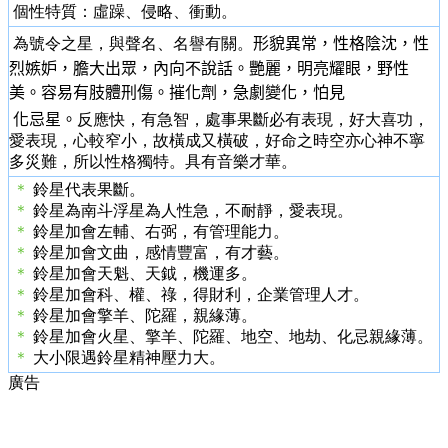
個性特質：虛躁、侵略、衝動。
為號令之星，與聲名、名譽有關。
形貌異常，性格陰沈，性
烈嫉妒，膽大出眾，內向不說話。艷麗，明亮耀眼，野性
美。容易有肢體刑傷。摧化劑，急劇變化，怕見
化忌星。
反應快，有急智，處事果斷必有表現，好大喜功，
愛表現，心較窄小，故橫成又橫破，好命之時空亦心神不寧
多災難，所以性格獨特。具有音樂才華。
＊
鈴星代表果斷。
＊
鈴星為南斗浮星為人性急，不耐靜，愛表現。
＊
鈴星加會左輔、右弼，有管理能力。
＊
鈴星加會文曲，感情豐富，有才藝。
＊
鈴星加會天魁、天鉞，機運多。
＊
鈴星加會科、權、祿，得財利，企業管理人才。
＊
鈴星加會擎羊、陀羅，親緣薄。
＊
鈴星加會火星、擎羊、陀羅、地空、地劫、化忌親緣薄。
＊
大小限遇鈴星精神壓力大。
廣告