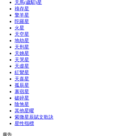
天馬(歲馹)星
祿存星
擎羊星
陀羅星
火星
天空星
地劫星
天刑星
天姚星
天哭星
天虛星
紅鸞星
天喜星
孤辰星
寡宿星
破碎星
陰煞星
其他星曜
紫微星辰賦文歌訣
星性指標
廣告