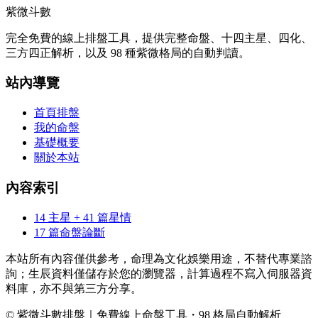
紫微斗數
完全免費的線上排盤工具，提供完整命盤、十四主星、四化、
三方四正解析，以及 98 種紫微格局的自動判讀。
站內導覽
首頁排盤
我的命盤
基礎概要
關於本站
內容索引
14 主星 + 41 篇星情
17 篇命盤論斷
本站所有內容僅供參考，命理為文化娛樂用途，不替代專業諮
詢；生辰資料僅儲存於您的瀏覽器，計算過程不寫入伺服器資
料庫，亦不與第三方分享。
© 紫微斗數排盤｜免費線上命盤工具・98 格局自動解析