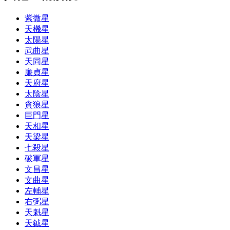
紫微星
天機星
太陽星
武曲星
天同星
廉貞星
天府星
太陰星
貪狼星
巨門星
天相星
天梁星
七殺星
破軍星
文昌星
文曲星
左輔星
右弼星
天魁星
天鉞星