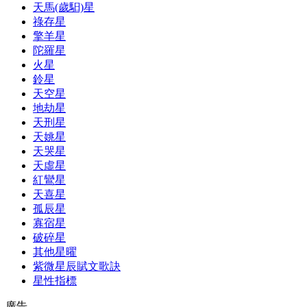
天馬(歲馹)星
祿存星
擎羊星
陀羅星
火星
鈴星
天空星
地劫星
天刑星
天姚星
天哭星
天虛星
紅鸞星
天喜星
孤辰星
寡宿星
破碎星
其他星曜
紫微星辰賦文歌訣
星性指標
廣告