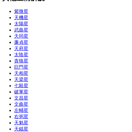
紫微星
天機星
太陽星
武曲星
天同星
廉貞星
天府星
太陰星
貪狼星
巨門星
天相星
天梁星
七殺星
破軍星
文昌星
文曲星
左輔星
右弼星
天魁星
天鉞星