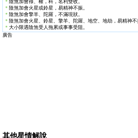
＊
陰煞加會祿、權，科，名利雙收。
＊
陰煞加會火星或鈴星，易精神不振。
＊
陰煞加會擎羊、陀羅，不滿現狀。
＊
陰煞加會火星、鈴星、擎羊、陀羅、地空、地劫，易精神不
＊
大小限遇陰煞受人拖累或事事受阻。
廣告
其他星情解說