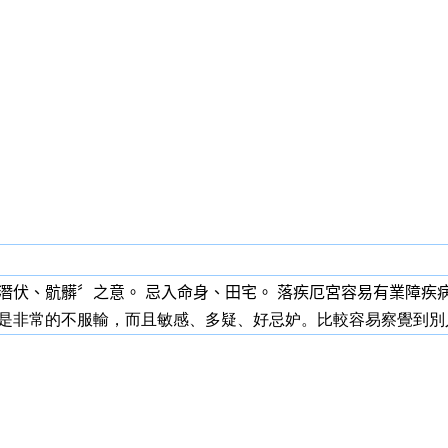
潛伏、骯髒〞之意。 忌入命身
、
田宅
。 落疾厄宮容易有業障疾
是非常的不服輸，而且敏感、多疑、好忌妒。比較容易察覺到別