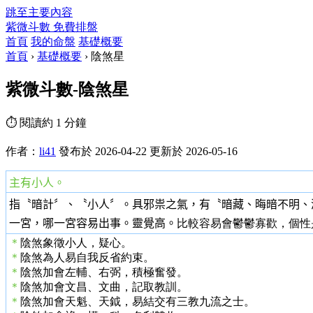
跳至主要內容
紫微斗數
免費排盤
首頁
我的命盤
基礎概要
首頁
›
基礎概要
›
陰煞星
紫微斗數-陰煞星
⏱ 閱讀約 1 分鐘
作者：
li41
發布於 2026-04-22
更新於 2026-05-16
主有小人。
指〝暗計〞、〝小人〞。具邪祟之氣，有〝暗藏、晦暗不明、
一宮，哪一宮容易出事。靈覺高。
比較容易會鬱鬱寡歡，個性
＊
陰煞象徵小人，疑心。
＊
陰煞為人易自我反省約束。
＊
陰煞加會左輔、右弼，積極奮發。
＊
陰煞加會文昌、文曲，記取教訓。
＊
陰煞加會天魁、天鉞，易結交有三教九流之士。