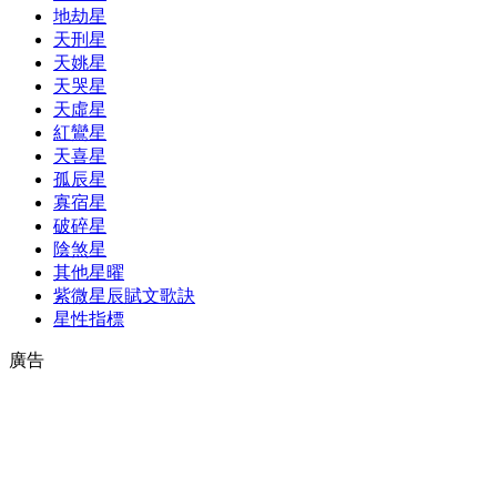
地劫星
天刑星
天姚星
天哭星
天虛星
紅鸞星
天喜星
孤辰星
寡宿星
破碎星
陰煞星
其他星曜
紫微星辰賦文歌訣
星性指標
廣告