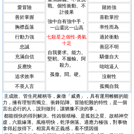
戰、個性衝動、不
愛冒險
賭姓強
計後果
善於掌握
喜歡掌控
強中自有強中手，
胸襟磊落
率性而為
一山還比一山高
行動力強
七殺星之個性-勇氣
過於衝動
十足
忠誠
善惡不明
自我要求。能力。
充滿自信
驕傲自大
堅靭。不服輸。阿
殺力。
反應快
咄咄逼人
孤傲。悶。硬。
追求效率
沒耐性
不畏人言
孤獨自我
主成敗、管生死權柄等，象徵「威勇」，具有運用帷幄的能
力，擁有理智而獨立、衝鋒陷陣、冒險犯難的特性，是一個
言出必行的人，說到做到，讓猶豫不決的事，
都能很快的得到解決。性凶狠積極、是孤剋之星、故精神空
虛，六親緣薄。風格明快，乾淨俐落。適應力極強，對事物
拿得起放得下。相當具有正義感，看不慣因循