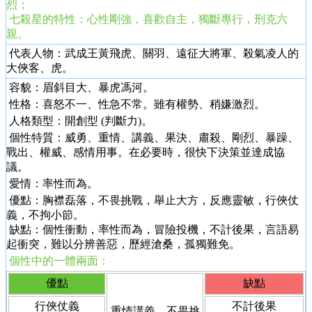
烈；
七殺星的特性：心性剛強，喜歡自主，獨斷專行，刑克六
親。
代表人物：武成王黃飛虎、
關羽
、遠征大將軍、殺氣凌人的
大俠客、虎。
容貌：眉斜目大、暴虎馮河。
性格：喜怒不一、性急不常。雖有權勢、稍嫌激烈。
人格類型：開創型 (判斷力)。
個性特質：威勇、重情、講義、果決、肅殺、剛烈、暴躁、
戰出、權威、感情用事。在必要時，很快下決策並達成協
議。
愛情：率性而為。
優點：胸襟磊落，不畏挑戰，舉止大方，反應靈敏，行俠仗
義，不拘小節。
缺點：個性衝動，率性而為，冒險投機，不計後果，言語易
起衝突，難以分辨善惡，歷經滄桑，孤獨難免。
個性中的一體兩面：
優點
缺點
行俠仗義
不計後果
重情講義、不畏挑