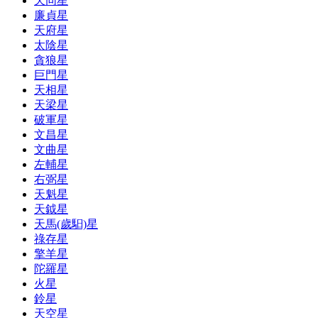
天同星
廉貞星
天府星
太陰星
貪狼星
巨門星
天相星
天梁星
破軍星
文昌星
文曲星
左輔星
右弼星
天魁星
天鉞星
天馬(歲馹)星
祿存星
擎羊星
陀羅星
火星
鈴星
天空星