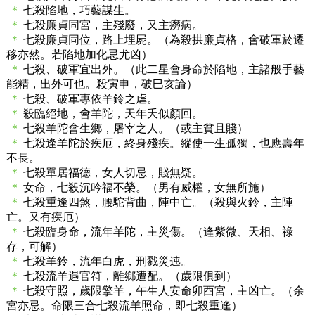
＊
七殺陷地，巧藝謀生。
＊
七殺廉貞同宮，主殘廢，又主癆病。
＊
七殺廉貞同位，路上埋屍。（為殺拱廉貞格，會破軍於遷
移亦然。若陷地加化忌尤凶）
＊
七殺、破軍宜出外。（此二星會身命於陷地，主諸般手藝
能精，出外可也。殺寅申，破巳亥論）
＊
七殺、破軍專依羊鈴之虐。
＊
殺臨絕地，會羊陀，天年夭似顏回。
＊
七殺羊陀會生鄉，屠宰之人。（或主貧且賤）
＊
七殺逢羊陀於疾厄，終身殘疾。縱使一生孤獨，也應壽年
不長。
＊
七殺單居福德，女人切忌，賤無疑。
＊
女命，七殺沉吟福不榮。（男有威權，女無所施）
＊
七殺重逢四煞，腰駝背曲，陣中亡。（殺與火鈴，主陣
亡。又有疾厄）
＊
七殺臨身命，流年羊陀，主災傷。（逢紫微、天相、祿
存，可解）
＊
七殺羊鈴，流年白虎，刑戮災迍。
＊
七殺流羊遇官符，離鄉遭配。（歲限俱到）
＊
七殺守照，歲限擎羊，午生人安命卯酉宮，主凶亡。（余
宮亦忌。命限三合七殺流羊照命，即七殺重逢）