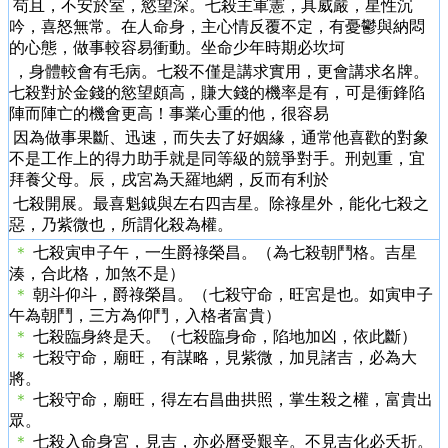
苟且，不安於室，慾望深。七殺主軍憲，具威嚴，星性沉
吟，喜怒無常。在人命身，主心情反覆不定，有憂鬱與納悶
的心態，做事較容易衝動。坐命少年時期必坎坷
，身體較會有毛病。七殺不僅是講求實用，更會講求名牌。
七殺對於金錢的慾望頗高，賺大錢的機率是有，可是衝鋒陷
陣而陣亡的機會更高！事業心重的他，很容易
因為做事果斷、迅速，而失去了好姻緣，通常他喜歡的對象
不是工作上的得力助手就是同等級的競爭對手。刑剋重，宜
拜養父母。辰，戌宮為天羅地網，反而有利於
七殺開展。最喜魁鉞與左右四吉星。除祿星外，能化七殺之
惡，乃紫微也，所謂化殺為權。
＊
七殺寅申子午，一生爵祿榮昌。（為七殺朝鬥格。吉星
湊，合此格，加煞不是）
＊
朝斗仰斗，爵祿榮昌。（七殺守命，旺宮是也。如寅申子
午為朝鬥，三方為仰鬥，入格者富貴）
＊
七殺臨身終是夭。（七殺臨身命，陷地加凶，依此斷）
＊
七殺守命，廟旺，有謀略，見紫微，加見諸吉，必為大
將。
＊
七殺守命，廟旺，得左右昌曲拱照，掌生殺之權，富貴出
眾。
＊
七殺入命身宮，見吉，亦必曆受艱辛。不見吉化必夭折。