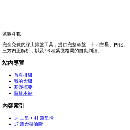
紫微斗數
完全免費的線上排盤工具，提供完整命盤、十四主星、四化、
三方四正解析，以及 98 種紫微格局的自動判讀。
站內導覽
首頁排盤
我的命盤
基礎概要
關於本站
內容索引
14 主星 + 41 篇星情
17 篇命盤論斷