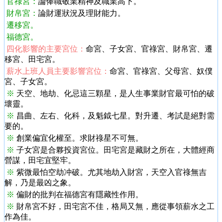
官祿宮：
論俸職敬業精神及職業高下。
財帛宮：
論財運狀況及理財能力。
遷移宮。
福德宮。
四化影響的主要宮位：
命宮、子女宮、官祿宮、財帛宮、遷
移宮、田宅宮。
薪水上班人員主要影響宮位：
命宮、官祿宮、父母宮、奴僕
宮、子女宮。
※
天空、地劫、化忌這三顆星，是人生事業財官最可怕的破
壞靈。
※
昌曲、左右、化科，及魁鉞七星。對升遷、考試是絕對需
要的。
※
創業偏宜化權至。求財祿星不可無。
※
子女宮是合夥投資宮位。田宅宮是藏財之所在，大體經商
營謀，田宅宜堅牢。
※
紫微最怕空劫冲破。尤其地劫入財宮，天空入官祿無吉
解，乃是最凶之象。
※
偏財的批判在福德宮有隱藏性作用。
※
財帛宮不好，田宅宮不佳，格局又無，應從事領薪水之工
作為佳。