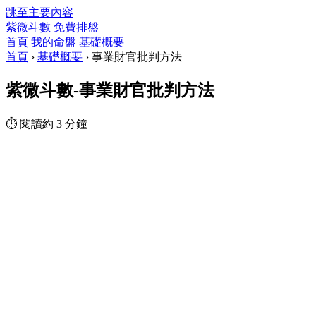
跳至主要內容
紫微斗數
免費排盤
首頁
我的命盤
基礎概要
首頁
›
基礎概要
›
事業財官批判方法
紫微斗數-事業財官批判方法
⏱ 閱讀約 3 分鐘