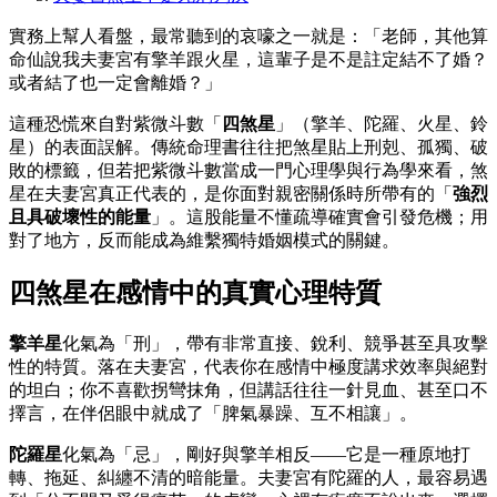
實務上幫人看盤，最常聽到的哀嚎之一就是：「老師，其他算
命仙說我夫妻宮有擎羊跟火星，這輩子是不是註定結不了婚？
或者結了也一定會離婚？」
這種恐慌來自對紫微斗數「
四煞星
」（擎羊、陀羅、火星、鈴
星）的表面誤解。傳統命理書往往把煞星貼上刑剋、孤獨、破
敗的標籤，但若把紫微斗數當成一門心理學與行為學來看，煞
星在夫妻宮真正代表的，是你面對親密關係時所帶有的「
強烈
且具破壞性的能量
」。這股能量不懂疏導確實會引發危機；用
對了地方，反而能成為維繫獨特婚姻模式的關鍵。
四煞星在感情中的真實心理特質
擎羊星
化氣為「刑」，帶有非常直接、銳利、競爭甚至具攻擊
性的特質。落在夫妻宮，代表你在感情中極度講求效率與絕對
的坦白；你不喜歡拐彎抹角，但講話往往一針見血、甚至口不
擇言，在伴侶眼中就成了「脾氣暴躁、互不相讓」。
陀羅星
化氣為「忌」，剛好與擎羊相反——它是一種原地打
轉、拖延、糾纏不清的暗能量。夫妻宮有陀羅的人，最容易遇