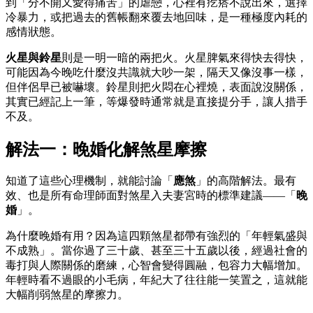
到「分不開又愛得痛苦」的虐戀，心裡有疙瘩不說出來，選擇
冷暴力，或把過去的舊帳翻來覆去地回味，是一種極度內耗的
感情狀態。
火星與鈴星
則是一明一暗的兩把火。火星脾氣來得快去得快，
可能因為今晚吃什麼沒共識就大吵一架，隔天又像沒事一樣，
但伴侶早已被嚇壞。鈴星則把火悶在心裡燒，表面說沒關係，
其實已經記上一筆，等爆發時通常就是直接提分手，讓人措手
不及。
解法一：晚婚化解煞星摩擦
知道了這些心理機制，就能討論「
應煞
」的高階解法。最有
效、也是所有命理師面對煞星入夫妻宮時的標準建議——「
晚
婚
」。
為什麼晚婚有用？因為這四顆煞星都帶有強烈的「年輕氣盛與
不成熟」。當你過了三十歲、甚至三十五歲以後，經過社會的
毒打與人際關係的磨練，心智會變得圓融，包容力大幅增加。
年輕時看不過眼的小毛病，年紀大了往往能一笑置之，這就能
大幅削弱煞星的摩擦力。