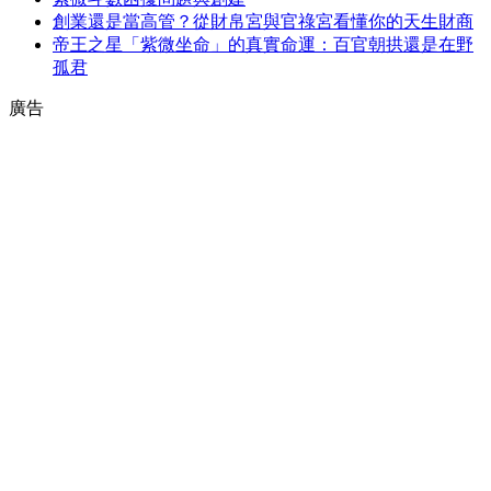
創業還是當高管？從財帛宮與官祿宮看懂你的天生財商
帝王之星「紫微坐命」的真實命運：百官朝拱還是在野
孤君
廣告