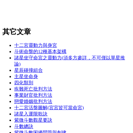
其它文章
十二宮靈動力與身宮
斗術命盤的12種基本架構
諸星坐守命宮之靈動力(須多方參詳，不可僅以單星推
論)
星辰碰撞組合
主星坐命身
四化類別
疾難死亡批判方法
事業財官批判方法
戀愛婚姻批判方法
十二宮活盤圖解(宮宮皆可當命宮)
諸星入運限歌訣
紫微斗數觀星要訣
斗數總訣
紫微斗數困擾問題與創建