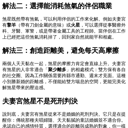
解法二：選擇能消耗煞氣的伴侶職業
煞星既然帶有煞氣，可以利用伴侶的工作來化解。例如夫妻宮
有
擎羊
（帶有刀劍金屬的意味）或
火星
，可以選擇從事醫療外
科、牙醫、軍警，或是帶著金屬工具的工程師。當伴侶在工作
上已經把這些煞氣消耗掉了，回到家自然就能平和相處。
解法三：創造距離美，避免每天高摩擦
兩個人天天黏在一起，煞星的摩擦力肯定會直線上升。夫妻宮
有煞星的人非常適合「
聚少離多
」的相處模式：雙方保有各自
的社交圈、因為工作關係需要跨縣市通勤、週末才見面。這種
小別勝新婚的距離感，不僅能給雙方喘息的空間，更能完美化
解煞星帶來的壓迫感。
夫妻宮煞星不是死刑判決
說到底，夫妻宮有煞星從來不是婚姻的死刑判決。它只是在提
醒你：傳統那種夫唱婦隨、天天黏膩的童話婚姻並不適合你。
承認自己的感情特質，選擇適合的距離與成熟的對象，你一樣