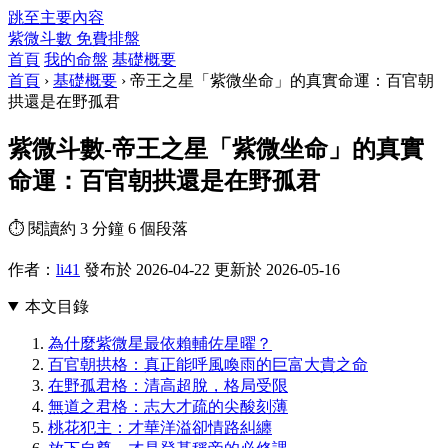
跳至主要內容
紫微斗數
免費排盤
首頁
我的命盤
基礎概要
首頁
›
基礎概要
›
帝王之星「紫微坐命」的真實命運：百官朝
拱還是在野孤君
紫微斗數-帝王之星「紫微坐命」的真實
命運：百官朝拱還是在野孤君
⏱ 閱讀約 3 分鐘
6 個段落
作者：
li41
發布於 2026-04-22
更新於 2026-05-16
本文目錄
為什麼紫微星最依賴輔佐星曜？
百官朝拱格：真正能呼風喚雨的巨富大貴之命
在野孤君格：清高超脫，格局受限
無道之君格：志大才疏的尖酸刻薄
桃花犯主：才華洋溢卻情路糾纏