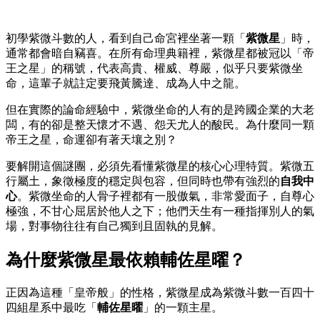
初學紫微斗數的人，看到自己命宮裡坐著一顆「
紫微星
」時，
通常都會暗自竊喜。在所有命理典籍裡，紫微星都被冠以「帝
王之星」的稱號，代表高貴、權威、尊嚴，似乎只要紫微坐
命，這輩子就註定要飛黃騰達、成為人中之龍。
但在實際的論命經驗中，紫微坐命的人有的是跨國企業的大老
闆，有的卻是整天懷才不遇、怨天尤人的酸民。為什麼同一顆
帝王之星，命運卻有著天壤之別？
要解開這個謎團，必須先看懂紫微星的核心心理特質。紫微五
行屬土，象徵極度的穩定與包容，但同時也帶有強烈的
自我中
心
。紫微坐命的人骨子裡都有一股傲氣，非常愛面子，自尊心
極強，不甘心屈居於他人之下；他們天生有一種指揮別人的氣
場，對事物往往有自己獨到且固執的見解。
為什麼紫微星最依賴輔佐星曜？
正因為這種「皇帝般」的性格，紫微星成為紫微斗數一百四十
四組星系中最吃「
輔佐星曜
」的一顆主星。