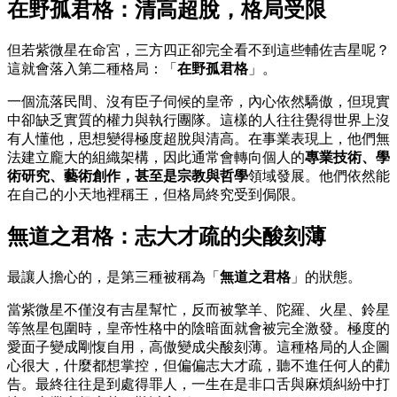
在野孤君格：清高超脫，格局受限
但若紫微星在命宮，三方四正卻完全看不到這些輔佐吉星呢？
這就會落入第二種格局：「
在野孤君格
」。
一個流落民間、沒有臣子伺候的皇帝，內心依然驕傲，但現實
中卻缺乏實質的權力與執行團隊。這樣的人往往覺得世界上沒
有人懂他，思想變得極度超脫與清高。在事業表現上，他們無
法建立龐大的組織架構，因此通常會轉向個人的
專業技術、學
術研究、藝術創作，甚至是宗教與哲學
領域發展。他們依然能
在自己的小天地裡稱王，但格局終究受到侷限。
無道之君格：志大才疏的尖酸刻薄
最讓人擔心的，是第三種被稱為「
無道之君格
」的狀態。
當紫微星不僅沒有吉星幫忙，反而被擎羊、陀羅、火星、鈴星
等煞星包圍時，皇帝性格中的陰暗面就會被完全激發。極度的
愛面子變成剛愎自用，高傲變成尖酸刻薄。這種格局的人企圖
心很大，什麼都想掌控，但偏偏志大才疏，聽不進任何人的勸
告。最終往往是到處得罪人，一生在是非口舌與麻煩糾紛中打