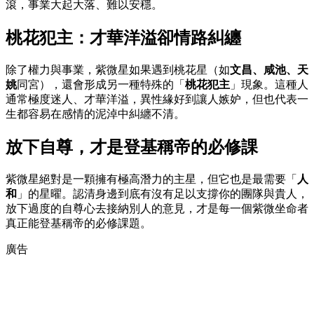
滾，事業大起大落、難以安穩。
桃花犯主：才華洋溢卻情路糾纏
除了權力與事業，紫微星如果遇到桃花星（如
文昌、咸池、天
姚
同宮），還會形成另一種特殊的「
桃花犯主
」現象。這種人
通常極度迷人、才華洋溢，異性緣好到讓人嫉妒，但也代表一
生都容易在感情的泥淖中糾纏不清。
放下自尊，才是登基稱帝的必修課
紫微星絕對是一顆擁有極高潛力的主星，但它也是最需要「
人
和
」的星曜。認清身邊到底有沒有足以支撐你的團隊與貴人，
放下過度的自尊心去接納別人的意見，才是每一個紫微坐命者
真正能登基稱帝的必修課題。
廣告