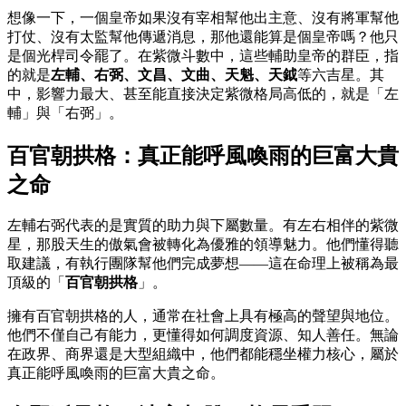
想像一下，一個皇帝如果沒有宰相幫他出主意、沒有將軍幫他
打仗、沒有太監幫他傳遞消息，那他還能算是個皇帝嗎？他只
是個光桿司令罷了。在紫微斗數中，這些輔助皇帝的群臣，指
的就是
左輔、右弼、文昌、文曲、天魁、天鉞
等六吉星。其
中，影響力最大、甚至能直接決定紫微格局高低的，就是「左
輔」與「右弼」。
百官朝拱格：真正能呼風喚雨的巨富大貴
之命
左輔右弼代表的是實質的助力與下屬數量。有左右相伴的紫微
星，那股天生的傲氣會被轉化為優雅的領導魅力。他們懂得聽
取建議，有執行團隊幫他們完成夢想——這在命理上被稱為最
頂級的「
百官朝拱格
」。
擁有百官朝拱格的人，通常在社會上具有極高的聲望與地位。
他們不僅自己有能力，更懂得如何調度資源、知人善任。無論
在政界、商界還是大型組織中，他們都能穩坐權力核心，屬於
真正能呼風喚雨的巨富大貴之命。