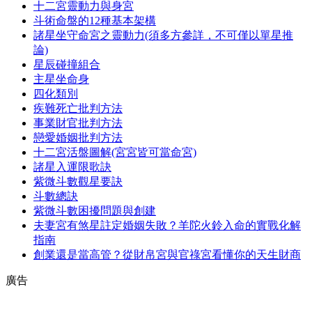
十二宮靈動力與身宮
斗術命盤的12種基本架構
諸星坐守命宮之靈動力(須多方參詳，不可僅以單星推
論)
星辰碰撞組合
主星坐命身
四化類別
疾難死亡批判方法
事業財官批判方法
戀愛婚姻批判方法
十二宮活盤圖解(宮宮皆可當命宮)
諸星入運限歌訣
紫微斗數觀星要訣
斗數總訣
紫微斗數困擾問題與創建
夫妻宮有煞星註定婚姻失敗？羊陀火鈴入命的實戰化解
指南
創業還是當高管？從財帛宮與官祿宮看懂你的天生財商
廣告