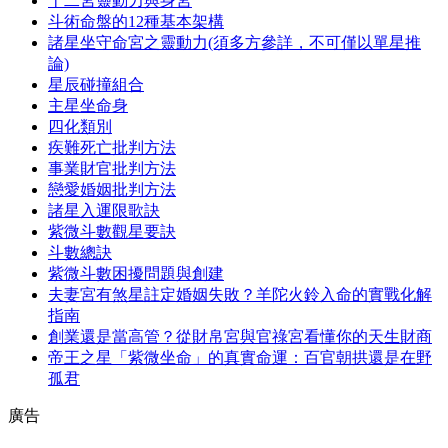
十二宮靈動力與身宮
斗術命盤的12種基本架構
諸星坐守命宮之靈動力(須多方參詳，不可僅以單星推
論)
星辰碰撞組合
主星坐命身
四化類別
疾難死亡批判方法
事業財官批判方法
戀愛婚姻批判方法
諸星入運限歌訣
紫微斗數觀星要訣
斗數總訣
紫微斗數困擾問題與創建
夫妻宮有煞星註定婚姻失敗？羊陀火鈴入命的實戰化解
指南
創業還是當高管？從財帛宮與官祿宮看懂你的天生財商
帝王之星「紫微坐命」的真實命運：百官朝拱還是在野
孤君
廣告