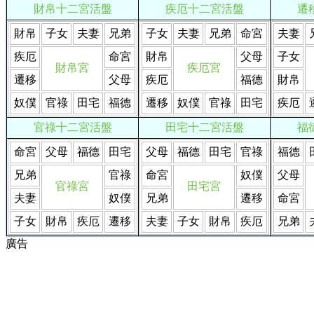
財帛十二宮活盤
疾厄十二宮活盤
遷
財帛
子女
夫妻
兄弟
子女
夫妻
兄弟
命宮
夫妻
疾厄
命宮
財帛
父母
子女
財帛宮
疾厄宮
遷移
父母
疾厄
福德
財帛
奴僕
官祿
田宅
福德
遷移
奴僕
官祿
田宅
疾厄
官祿十二宮活盤
田宅十二宮活盤
福
命宮
父母
福德
田宅
父母
福德
田宅
官祿
福德
兄弟
官祿
命宮
奴僕
父母
官祿宮
田宅宮
夫妻
奴僕
兄弟
遷移
命宮
子女
財帛
疾厄
遷移
夫妻
子女
財帛
疾厄
兄弟
廣告