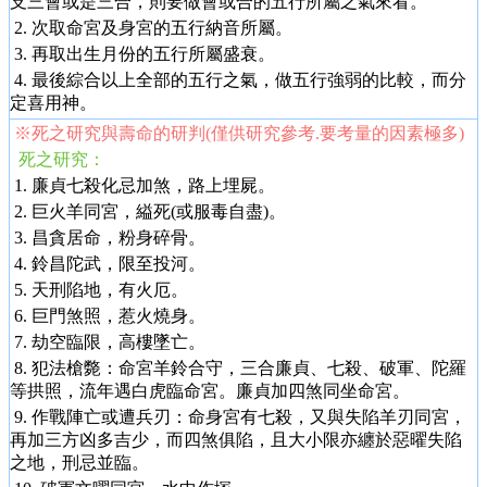
支三會或是三合，則要做會或合的五行所屬之氣來看。
2. 次取命宮及身宮的五行納音所屬。
3. 再取出生月份的五行所屬盛衰。
4. 最後綜合以上全部的五行之氣，做五行強弱的比較，而分
定喜用神。
※死之研究與壽命的研判(僅供研究參考.要考量的因素極多)
死之研究：
1. 廉貞七殺化忌加煞，路上埋屍。
2. 巨火羊同宮，縊死(或服毒自盡)。
3. 昌貪居命，粉身碎骨。
4. 鈴昌陀武，限至投河。
5. 天刑陷地，有火厄。
6. 巨門煞照，惹火燒身。
7. 劫空臨限，高樓墜亡。
8. 犯法槍斃：命宮羊鈴合守，三合廉貞、七殺、破軍、陀羅
等拱照，流年遇白虎臨命宮。廉貞加四煞同坐命宮。
9. 作戰陣亡或遭兵刃：命身宮有七殺，又與失陷羊刃同宮，
再加三方凶多吉少，而四煞俱陷，且大小限亦纏於惡曜失陷
之地，刑忌並臨。