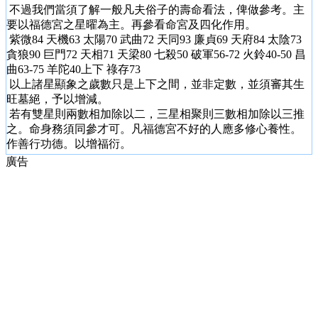
不過我們當須了解一般凡夫俗子的壽命看法，俾做參考。主
要以福德宮之星曜為主。再參看命宮及四化作用。
紫微84 天機63 太陽70 武曲72 天同93 廉貞69 天府84 太陰73
貪狼90 巨門72 天相71 天梁80 七殺50 破軍56-72 火鈴40-50 昌
曲63-75 羊陀40上下 祿存73
以上諸星顯象之歲數只是上下之間，並非定數，並須審其生
旺墓絕，予以增減。
若有雙星則兩數相加除以二，三星相聚則三數相加除以三推
之。命身務須同參才可。凡福德宮不好的人應多修心養性。
作善行功德。以增福衍。
廣告