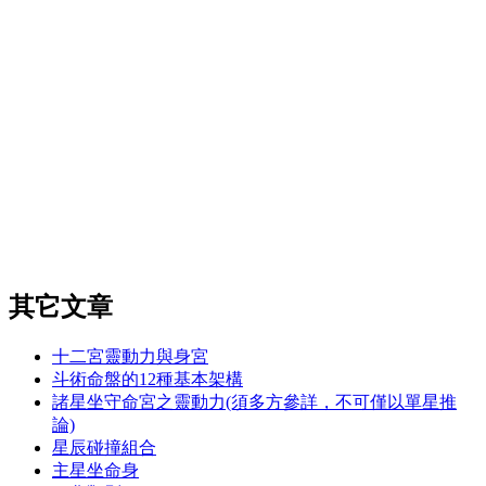
其它文章
十二宮靈動力與身宮
斗術命盤的12種基本架構
諸星坐守命宮之靈動力(須多方參詳，不可僅以單星推
論)
星辰碰撞組合
主星坐命身