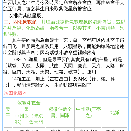
主要以人之出生月令及時辰定命宮所在宮位，再由命宮干支
定五行局，據之與生日來取紫微星所據宮位
，以排佈其餘星辰。
二、四化象數派：
其理論源據於氣數理象的易卦為旨，並以
星斗為經、化數為緯，兩者合一、以復其初，不言別類、只
名斗數。
其主要的特點為命盤十二宮，每一宮都可以依其宮干飛
出四化，且所用之星系只用十八顆星系，而能夠準確地論述
時空關係與吉凶；因為紫微斗數命盤裡雖然有
108~155顆星，但是最重要的其實只有14顆主星，就是
【紫微、天機、太陽、武曲、天同、廉貞、天府、太陰、貪
狼、巨門、天相、天梁、七殺、破軍】。運用
14顆主星，加上【左右昌曲】及四化【祿、權、科、
忌】，就能清楚論述人一生的軌跡與吉凶了。
※
四化版本
紫微斗數
全
集、
天
紫微斗數
全
中州派(王亭
北派
干
書、閩派
之)
中州派
（
陸斌
兆）
、
欽天門