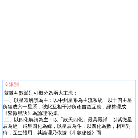
※
派別
紫微斗數派別可概分為兩大主流：
一、以星曜解讀為主：以中州星系為主流系統，以十四主星
所組成六十星系，彼此互相干涉所產吉凶互應，經整理成
《紫微星訣》為論理依據。
二、以四化解讀為主：以「欽天四化」最具嚴謹，以紫微星
辰為經，飛星四化為緯，以星辰為斗，以四化為數，相互對
待，互生體用，其論理乃依據《斗數秘儀》而