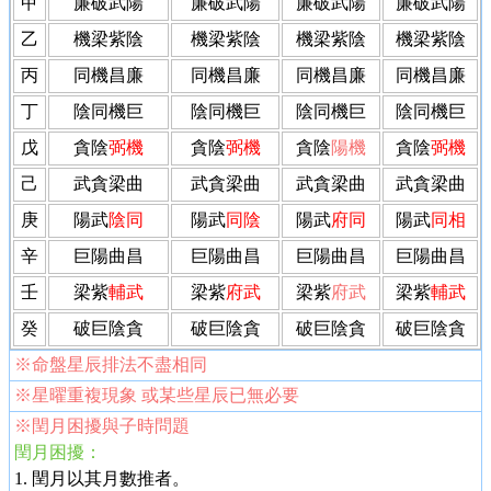
甲
廉破武陽
廉破武陽
廉破武陽
廉破武陽
乙
機梁紫陰
機梁紫陰
機梁紫陰
機梁紫陰
丙
同機昌廉
同機昌廉
同機昌廉
同機昌廉
丁
陰同機巨
陰同機巨
陰同機巨
陰同機巨
戊
貪陰
弼機
貪陰
弼機
貪陰
陽機
貪陰
弼機
己
武貪梁曲
武貪梁曲
武貪梁曲
武貪梁曲
庚
陽武
陰同
陽武
同陰
陽武
府同
陽武
同相
辛
巨陽曲昌
巨陽曲昌
巨陽曲昌
巨陽曲昌
壬
梁紫
輔武
梁紫
府武
梁紫
府武
梁紫
輔武
癸
破巨陰貪
破巨陰貪
破巨陰貪
破巨陰貪
※命盤星辰排法不盡相同
※星曜重複現象 或某些星辰已無必要
※閏月困擾與子時問題
閏月困擾：
1. 閏月以其月數推者。