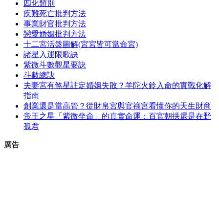
四化類別
疾難死亡批判方法
事業財官批判方法
戀愛婚姻批判方法
十二宮活盤圖解(宮宮皆可當命宮)
諸星入運限歌訣
紫微斗數觀星要訣
斗數總訣
夫妻宮有煞星註定婚姻失敗？羊陀火鈴入命的實戰化解
指南
創業還是當高管？從財帛宮與官祿宮看懂你的天生財商
帝王之星「紫微坐命」的真實命運：百官朝拱還是在野
孤君
廣告