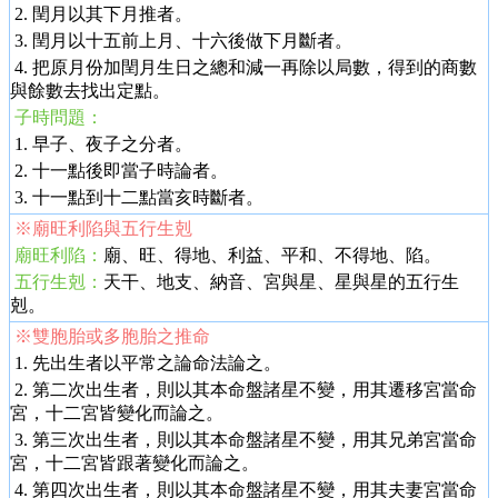
2. 閏月以其下月推者。
3. 閏月以十五前上月、十六後做下月斷者。
4. 把原月份加閏月生日之總和減一再除以局數，得到的商數
與餘數去找出定點。
子時問題：
1. 早子、夜子之分者。
2. 十一點後即當子時論者。
3. 十一點到十二點當亥時斷者。
※廟旺利陷與五行生剋
廟旺利陷：
廟、旺、得地、利益、平和、不得地、陷。
五行生剋：
天干、地支、納音、宮與星、星與星的五行生
剋。
※雙胞胎或多胞胎之推命
1. 先出生者以平常之論命法論之。
2. 第二次出生者，則以其本命盤諸星不變，用其遷移宮當命
宮，十二宮皆變化而論之。
3. 第三次出生者，則以其本命盤諸星不變，用其兄弟宮當命
宮，十二宮皆跟著變化而論之。
4. 第四次出生者，則以其本命盤諸星不變，用其夫妻宮當命