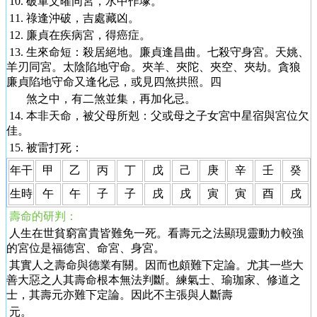
10. 破軍文曜同宮，水中作塚。
11. 祿逢沖破，吉處藏凶。
12. 廉貞在疾病宮，得癌症。
13. 生來命短：殺居絕地。廉貞逢昌曲。七殺守身宮。天姚、
羊刃同宮。太陰陷地守命。夾羊、夾陀、夾空、夾劫。貪狼
廉貞陷地守命又逢化忌，或見四煞拱照。四
煞之中，有二煞並集，再加化忌。
14. 本非天命，被父母所剋：父或母之子女宮中星宿與宮位欠
佳。
15. 被雷打死：
年干
甲
乙
丙
丁
戊
己
庚
辛
壬
癸
生時
午
午
子
子
戌
戌
寅
寅
酉
戌
壽命的研判：
人生在世貧窮富貴皆難免一死。看壽元之法顯現靈動力較強
的宮位是福德宮、命宮、身宮。
其實人之壽命與德業有關。因而也頗難下定論。尤其一些大
善大惡之人其壽命根本無法判斷。練氣士、瑜珈家、修道之
士，其壽元亦難下定論。因此不主張與人斷壽
元。