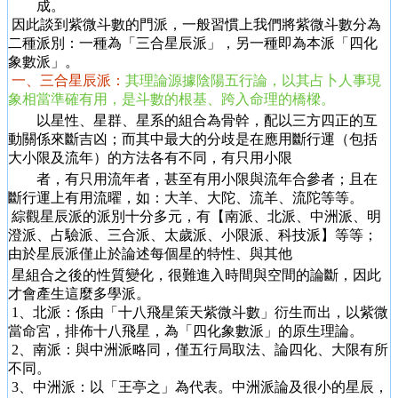
成。
因此談到紫微斗數的門派，一般習慣上我們將紫微斗數分為
二種派別：一種為「三合星辰派」，另一種即為本派「四化
象數派」。
一、三合星辰派：
其理論源據陰陽五行論，以其占卜人事現
象相當準確有用，是斗數的根基、跨入命理的橋樑。
以星性、星群、星系的組合為骨幹，配以三方四正的互
動關係來斷吉凶；而其中最大的分歧是在應用斷行運（包括
大小限及流年）的方法各有不同，有只用小限
者，有只用流年者，甚至有用小限與流年合參者；且在
斷行運上有用流曜，如：大羊、大陀、流羊、流陀等等。
綜觀星辰派的派別十分多元，有【南派、北派、中洲派、明
澄派、占驗派、三合派、太歲派、小限派、科技派】等等；
由於星辰派僅止於論述每個星的特性、與其他
星組合之後的性質變化，很難進入時間與空間的論斷，因此
才會產生這麼多學派。
1、北派：係由「十八飛星策天紫微斗數」衍生而出，以紫微
當命宮，排佈十八飛星，為「四化象數派」的原生理論。
2、南派：與中洲派略同，僅五行局取法、論四化、大限有所
不同。
3、中洲派：以「王亭之」為代表。中洲派論及很小的星辰，