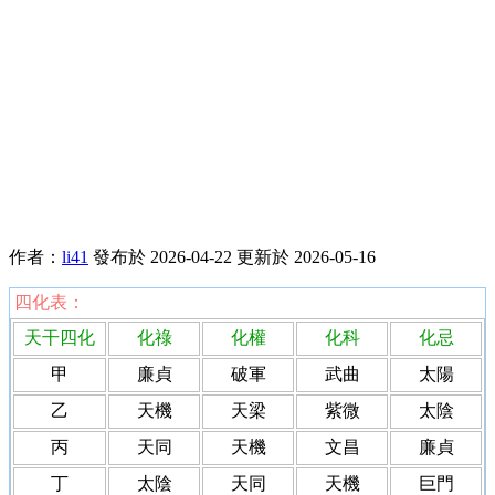
作者：
li41
發布於 2026-04-22
更新於 2026-05-16
四化表：
天干四化
化祿
化權
化科
化忌
甲
廉貞
破軍
武曲
太陽
乙
天機
天梁
紫微
太陰
丙
天同
天機
文昌
廉貞
丁
太陰
天同
天機
巨門