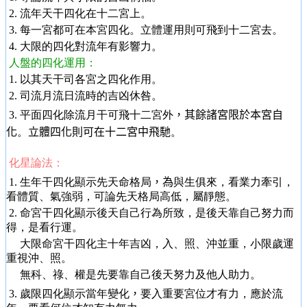
2. 流年天干四化在十二宮上。
3. 每一宮都可在本宮四化。立體運用則可飛到十二宮去。
4. 大限的四化對流年有影響力。
人盤的四化運用：
1. 以其天干司各宮之四化作用。
2. 司流月流日流時的吉凶休咎。
3. 平面四化除流月干可飛十二宮外
，其餘諸宮限於本宮自
化
。
立體四化則可在十二宮中飛馳
。
化星論法：
1. 生年干四化顯示先天命格局
，為
與生俱來，看業力牽引，
看體質、氣強弱，可論先天格局高低，屬靜態。
2. 命宮干四化顯示後天自己行為所致，是後天靠自己努力而
得，是看行運。
大限命宮干四化主十年吉凶，入、照、沖並重，小限歲運
重視沖、照。
無科、祿、權是先要靠自己後天努力及他人助力。
3. 歲限四化顯示當年變化
，
要入重要宮位才有力，應於流