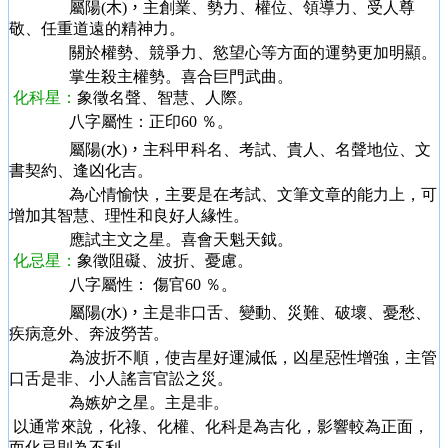
屬陽
(木)，
主創業、勢力、權位、領導力、受人尊
敬、任重道遠的精神力。
關於權勢、競爭力、慾望心等方面的運勢更加明顯。
掌生殺主權勢。喜合巨門武曲。
化科星：
象徵名聲、智慧、人際。
八字屬性
：正印60 ％。
屬陽
(水)，
主科甲科名、考試、貴人、名聲地位、文
書契約、逢凶化吉。
為心情愉快，主要是在考試、文筆文章的能力上，可
增加其智慧、理性和良好人緣性。
應試主文之星。喜會天魁天鉞。
化忌星：
象徵阻礙、波折、憂慮。
八字屬性
： 傷官60 ％。
屬陽
(水)，
主是非口舌、變動、災難、破壞、憂愁、
疾病意外、奔波勞苦。
為波折不順，使吉星好運減低，凶星惡性增強，主管
口舌是非、小人謠言官訟之災。
為嫉妒之星。主是非。
以通常來說，化祿、化權、化科是為吉化，影響較為正面，
而化忌則為不利。