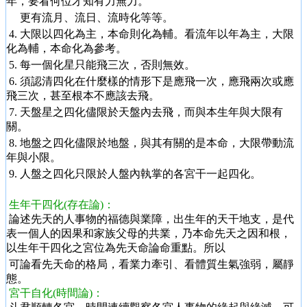
年，要看何位才知有力無力。
更有流月、流日、流時化等等。
4. 大限以四化為主，本命則化為輔。看流年以年為主，大限
化為輔，本命化為參考。
5. 每一個化星只能飛三次，否則無效。
6. 須認清四化在什麼樣的情形下是應飛一次，應飛兩次或應
飛三次，甚至根本不應該去飛。
7. 天盤星之四化儘限於天盤內去飛，而與本生年與大限有
關。
8. 地盤之四化儘限於地盤，與其有關的是本命，大限帶動流
年與小限。
9. 人盤之四化只限於人盤內執掌的各宮干一起四化。
生年干四化(存在論)：
論述先天的人事物的福德與業障，出生年的天干地支，是代
表一個人的因果和家族父母的共業，乃本命先天之因和根，
以生年干四化之宮位為先天命論命重點。所以
可論看先天命的格局，看業力牽引、看體質生氣強弱，屬靜
態。
宮干自化(時間論)：