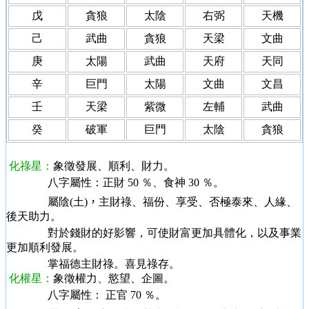
戊
貪狼
太陰
右弼
天機
己
武曲
貪狼
天梁
文曲
庚
太陽
武曲
天府
天同
辛
巨門
太陽
文曲
文昌
壬
天梁
紫微
左輔
武曲
癸
破軍
巨門
太陰
貪狼
化祿星：
象徵發展、順利、財力。
八字屬性
：正財 50 ％、食神 30 ％。
屬陰(土)
，
主財祿、福份、享受、否極泰來、人緣、
後天助力。
對於錢財的好影響，可使財富更加具體化，以及事業
更加順利發展。
掌福德主財祿。喜見祿存。
化權星：
象徵權力、慾望、企圖。
八字屬性
： 正官 70 ％。