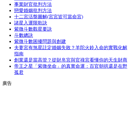
事業財官批判方法
戀愛婚姻批判方法
十二宮活盤圖解(宮宮皆可當命宮)
諸星入運限歌訣
紫微斗數觀星要訣
斗數總訣
紫微斗數困擾問題與創建
夫妻宮有煞星註定婚姻失敗？羊陀火鈴入命的實戰化解
指南
創業還是當高管？從財帛宮與官祿宮看懂你的天生財商
帝王之星「紫微坐命」的真實命運：百官朝拱還是在野
孤君
廣告