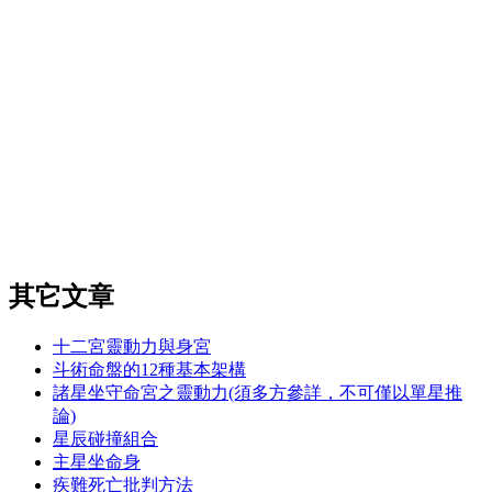
其它文章
十二宮靈動力與身宮
斗術命盤的12種基本架構
諸星坐守命宮之靈動力(須多方參詳，不可僅以單星推
論)
星辰碰撞組合
主星坐命身
疾難死亡批判方法