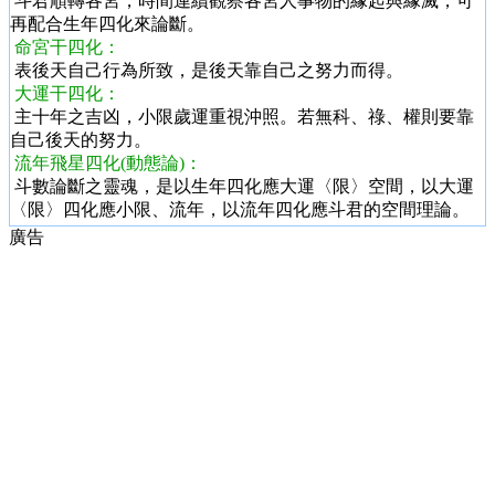
斗君順轉各宮，時間連續觀察各宮人事物的緣起與緣滅，可
再配合生年四化來論斷。
命宮干四化：
表後天自己行為所致，是後天靠自己之努力而得。
大運干四化：
主十年之吉凶，小限歲運重視沖照。若無科、祿、權則要靠
自己後天的努力。
流年飛星四化(動態論)：
斗數論斷之靈魂，是以生年四化應大運〈限〉空間，以大運
〈限〉四化應小限、流年，以流年四化應斗君的空間理論。
廣告