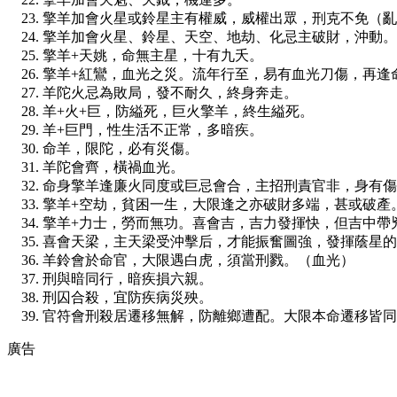
擎羊加會火星或鈴星主有權威，威權出眾，刑克不免（亂
擎羊加會火星、鈴星、天空、地劫、化忌主破財，沖動。
擎羊+天姚，命無主星，十有九夭。
擎羊+紅鸞，血光之災。流年行至，易有血光刀傷，再逢
羊陀火忌為敗局，發不耐久，終身奔走。
羊+火+巨，防縊死，巨火擎羊，終生縊死。
羊+巨門，性生活不正常，多暗疾。
命羊，限陀，必有災傷。
羊陀會齊，橫禍血光。
命身擎羊逢廉火同度或巨忌會合，主招刑責官非，身有傷
擎羊+空劫，貧困一生，大限逢之亦破財多端，甚或破產
擎羊+力士，勞而無功。喜會吉，吉力發揮快，但吉中帶
喜會天梁，主天梁受沖擊后，才能振奮圖強，發揮蔭星的
羊鈴會於命官，大限遇白虎，須當刑戮。（血光）
刑與暗同行，暗疾損六親。
刑囚合殺，宜防疾病災殃。
官符會刑殺居遷移無解，防離鄉遭配。大限本命遷移皆同
廣告