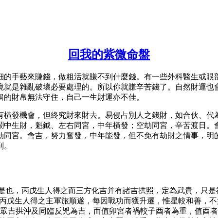
回我的紫微命盤
細的手藝來賺錢，做粗活就賺不到什麼錢。有一些外科醫生或眼
境就是雜亂破壞必要處理的。所以你就賺辛苦錢了。自然財運也
留的財帛無法守住，自己一生財運亦不佳。
有橫發機會，但終究財來財去。易侵占別人之錢財，如合伙、代
鬧中生財，魁鉞、左右同宮，中年橫發；空劫同宮，辛苦渡日。
劫同宮。會吉，努力奮發，中年能發，但不免有劫財之情事，明
到。
格”是也，丙戊生人得之而三方化吉并有諸吉拱照，定為武貴，只是
，丙戊生人得之主軍旅順遂，每因戰功而獲升遷，惟星較和善，
眾吉拱沖及同臨反兇為吉，而值卯宮者禍較子酉者為重，值酉者