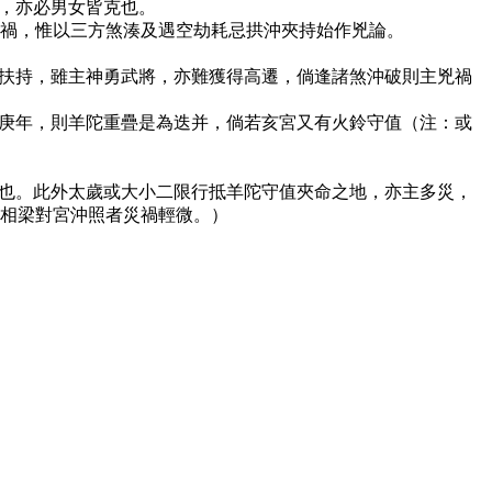
地，亦必男女皆克也。
刑禍，惟以三方煞湊及遇空劫耗忌拱沖夾持始作兇論。
吉扶持，雖主神勇武將，亦難獲得高遷，倘逢諸煞沖破則主兇禍
逢庚年，則羊陀重疊是為迭并，倘若亥宮又有火鈴守值（注：或
格也。此外太歲或大小二限行抵羊陀守值夾命之地，亦主多災，
相梁對宮沖照者災禍輕微。）