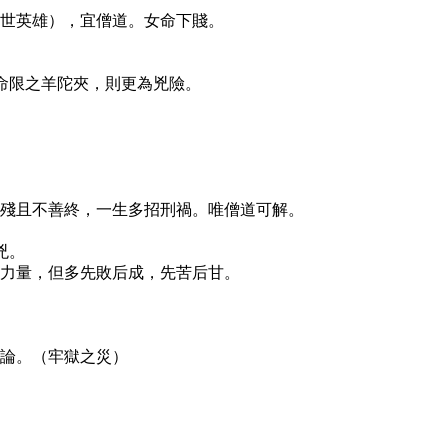
世英雄），宜僧道。女命下賤。
命限之羊陀夾，則更為兇險。
殘且不善終，一生多招刑禍。唯僧道可解。
。
兇。
力量，但多先敗后成，先苦后甘。
論。（牢獄之災）