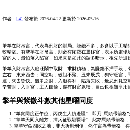
作者：
li41
發布於 2026-04-22
更新於 2026-05-16
擎羊在財帛宮，代表為刑財的財局。賺錢不多，多會以手工精
較精湛。有擎羊在財帛宮，則必有陀羅在遷移宮，表示所處環
宮的人，最怕落入陷宮，如果真是如此的話多暗示，祖先所遺
擎羊入財帛宮入廟旺鬧中取財，求財積極，為賺錢不擇手段，
左右，東來西去；同空劫，破祖不聚。丑未辰戌，獨守旺宮，
運，來去皆快。競爭之財，入廟得利，陷落失敗，最忌刑耗空
辛苦財，入財宮，主人節儉，縱有財富累積，自己也很難享用
擎羊與紫微斗數其他星曜同度
“羊貪同度正午位，丙戊生人鎮邊疆”，即乃“馬頭帶箭
“擎羊天同入離方，揮兵征戰馳疆場”，此亦馬頭帶箭格
擎羊守命四敗之地，非夭折則刑傷，然午宮為帶箭格，得