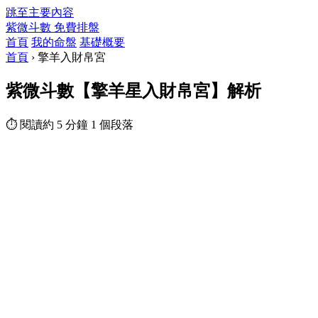
跳至主要內容
紫微斗數
免費排盤
首頁
我的命盤
基礎概要
首頁
›
擎羊入財帛宮
紫微斗數【擎羊星入財帛宮】解析
⏱ 閱讀約 5 分鐘
1 個段落