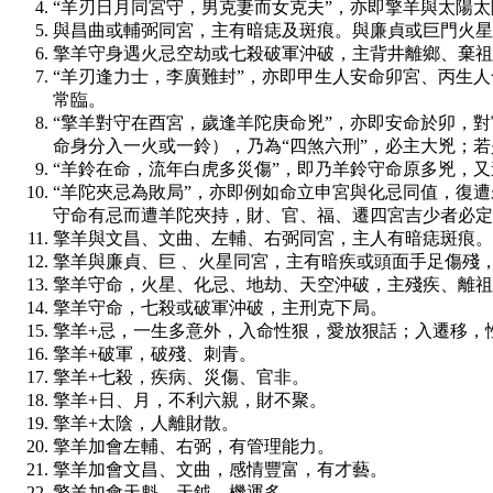
“羊刃日月同宮守，男克妻而女克夫”，亦即擎羊與太陽
與昌曲或輔弼同宮，主有暗痣及斑痕。與廉貞或巨門火星
擎羊守身遇火忌空劫或七殺破軍沖破，主背井離鄉、棄祖
“羊刃逢力士，李廣難封”，亦即甲生人安命卯宮、丙生
常臨。
“擎羊對守在酉宮，歲逢羊陀庚命兇”，亦即安命於卯，
命身分入一火或一鈴），乃為“四煞六刑”，必主大兇；
“羊鈴在命，流年白虎多災傷”，即乃羊鈴守命原多兇，
“羊陀夾忌為敗局”，亦即例如命立申宮與化忌同值，復
守命有忌而遭羊陀夾持，財、官、福、遷四宮吉少者必定
擎羊與文昌、文曲、左輔、右弼同宮，主人有暗痣斑痕。
擎羊與廉貞、巨 、火星同宮，主有暗疾或頭面手足傷殘
擎羊守命，火星、化忌、地劫、天空沖破，主殘疾、離祖
擎羊守命，七殺或破軍沖破，主刑克下局。
擎羊+忌，一生多意外，入命性狠，愛放狠話；入遷移，
擎羊+破軍，破殘、刺青。
擎羊+七殺，疾病、災傷、官非。
擎羊+日、月，不利六親，財不聚。
擎羊+太陰，人離財散。
擎羊加會左輔、右弼，有管理能力。
擎羊加會文昌、文曲，感情豐富，有才藝。
擎羊加會天魁、天鉞，機運多。