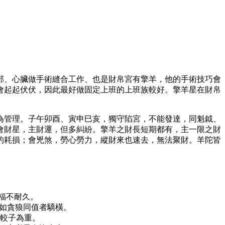
部、心臟做手術縫合工作、也是財帛宮有擎羊，他的手術技巧會
會起起伏伏，因此最好做固定上班的上班族較好。擎羊星在財帛
為管理。子午卯酉、寅申巳亥，獨守陷宮，不能發達，同魁鉞、
會財星，主財運，但多糾紛。擎羊之財長短期都有，主一限之財
的耗損；會兇煞，勞心勞力，縱財來也速去，無法聚財。羊陀皆
福不耐久。
不如貪狼同值者驕橫。
較子為重。