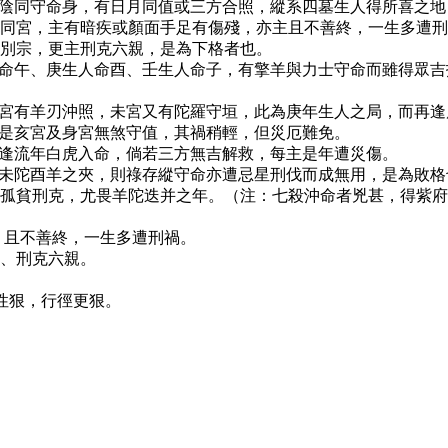
太陰同守命身，有日月同值或三方合照，縱系四墓生人得所喜之
同宮，主有暗疾或顏面手足有傷殘，亦主且不善終，一生多遭
別宗，更主刑克六親，是為下格者也。
人命午、庚生人命酉、壬生人命子，有擎羊與力士守命而雖得眾
對宮有羊刃沖照，未宮又有陀羅守垣，此為庚年生人之局，而再
若是亥宮及身宮無煞守值，其禍稍輕，但災厄難免。
又逢流年白虎入命，倘若三方無吉解救，每主是年遭災傷。
遭未陀酉羊之夾，則祿存縱守命亦遭忌星刑伐而成無用，是為敗
孤貧刑克，尤畏羊陀迭并之年。（注：七殺沖命者兇甚，得紫府
，且不善終，一生多遭刑禍。
、刑克六親。
性狠，行徑更狠。