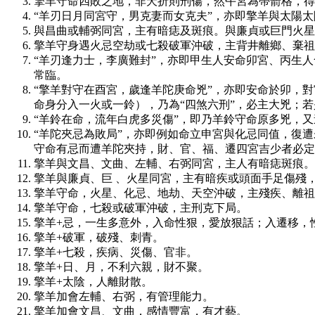
擎羊守命四敗之地，非夭折則刑傷，然午宮為帶箭格，得
“羊刃日月同宮守，男克妻而女克夫”，亦即擎羊與太陽
與昌曲或輔弼同宮，主有暗痣及斑痕。與廉貞或巨門火星
擎羊守身遇火忌空劫或七殺破軍沖破，主背井離鄉、棄祖
“羊刃逢力士，李廣難封”，亦即甲生人安命卯宮、丙生
常臨。
“擎羊對守在酉宮，歲逢羊陀庚命兇”，亦即安命於卯，
命身分入一火或一鈴），乃為“四煞六刑”，必主大兇；
“羊鈴在命，流年白虎多災傷”，即乃羊鈴守命原多兇，
“羊陀夾忌為敗局”，亦即例如命立申宮與化忌同值，復
守命有忌而遭羊陀夾持，財、官、福、遷四宮吉少者必定
擎羊與文昌、文曲、左輔、右弼同宮，主人有暗痣斑痕。
擎羊與廉貞、巨 、火星同宮，主有暗疾或頭面手足傷殘
擎羊守命，火星、化忌、地劫、天空沖破，主殘疾、離祖
擎羊守命，七殺或破軍沖破，主刑克下局。
擎羊+忌，一生多意外，入命性狠，愛放狠話；入遷移，
擎羊+破軍，破殘、刺青。
擎羊+七殺，疾病、災傷、官非。
擎羊+日、月，不利六親，財不聚。
擎羊+太陰，人離財散。
擎羊加會左輔、右弼，有管理能力。
擎羊加會文昌、文曲，感情豐富，有才藝。