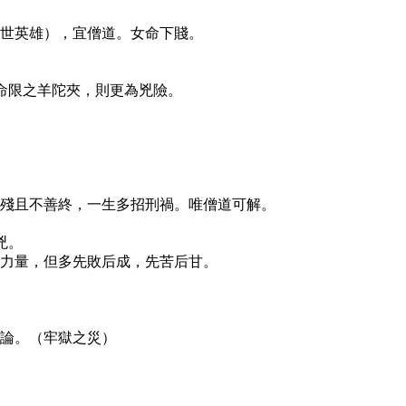
世英雄），宜僧道。女命下賤。
命限之羊陀夾，則更為兇險。
殘且不善終，一生多招刑禍。唯僧道可解。
。
兇。
力量，但多先敗后成，先苦后甘。
論。（牢獄之災）