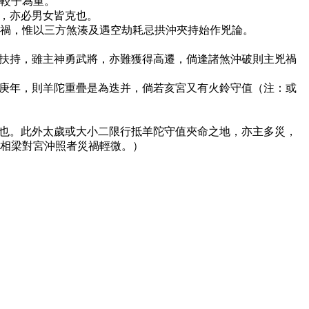
較子為重。
地，亦必男女皆克也。
刑禍，惟以三方煞湊及遇空劫耗忌拱沖夾持始作兇論。
吉扶持，雖主神勇武將，亦難獲得高遷，倘逢諸煞沖破則主兇禍
逢庚年，則羊陀重疊是為迭并，倘若亥宮又有火鈴守值（注：或
格也。此外太歲或大小二限行抵羊陀守值夾命之地，亦主多災，
相梁對宮沖照者災禍輕微。）