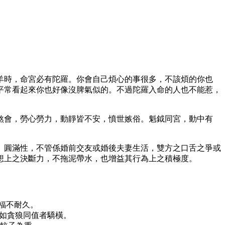
羊時，命宮必有陀羅。你會自己煩心的事很多，不該煩的你也
平常看起來你也好像沒脾氣似的。不過陀羅入命的人也不能惹，
煞會，勞心勞力，動靜皆不安，憤世嫉俗。魁鉞同宮，動中有
、圓滿性，不管係婚前交友或婚後夫妻生活，雙方之口舌之爭或
想上之決斷力，不拖泥帶水，也增益其行為上之積極度。
福不耐久。
不如貪狼同值者驕橫。