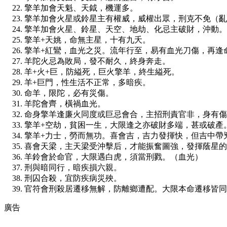
擎羊加會天魁、天鉞，機運多。
擎羊加會火星或鈴星主有權威，威權出眾，刑克不免（亂
擎羊加會火星、鈴星、天空、地劫、化忌主破財，沖動。
擎羊+天姚，命無主星，十有九夭。
擎羊+紅鸞，血光之災。流年行至，易有血光刀傷，再逢
羊陀火忌為敗局，發不耐久，終身奔走。
羊+火+巨，防縊死，巨火擎羊，終生縊死。
羊+巨門，性生活不正常，多暗疾。
命羊，限陀，必有災傷。
羊陀會齊，橫禍血光。
命身擎羊逢廉火同度或巨忌會合，主招刑責官非，身有傷
擎羊+空劫，貧困一生，大限逢之亦破財多端，甚或破產
擎羊+力士，勞而無功。喜會吉，吉力發揮快，但吉中帶
喜會天梁，主天梁受沖擊后，才能振奮圖強，發揮蔭星的
羊鈴會於命官，大限遇白虎，須當刑戮。（血光）
刑與暗同行，暗疾損六親。
刑囚合殺，宜防疾病災殃。
官符會刑殺居遷移無解，防離鄉遭配。大限本命遷移皆同
廣告