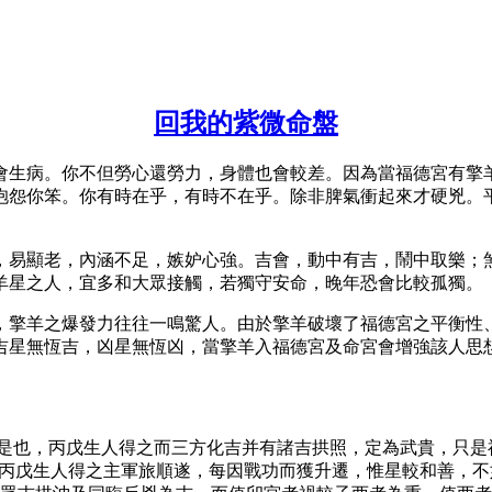
回我的紫微命盤
會生病。你不但勞心還勞力，身體也會較差。因為當福德宮有擎
抱怨你笨。你有時在乎，有時不在乎。除非脾氣衝起來才硬兇。
，易顯老，內涵不足，嫉妒心強。吉會，動中有吉，鬧中取樂；
羊星之人，宜多和大眾接觸，若獨守安命，晚年恐會比較孤獨。
，擎羊之爆發力往往一鳴驚人。由於擎羊破壞了福德宮之平衡性
吉星無恆吉，凶星無恆凶，當擎羊入福德宮及命宮會增強該人思
格”是也，丙戊生人得之而三方化吉并有諸吉拱照，定為武貴，只是
，丙戊生人得之主軍旅順遂，每因戰功而獲升遷，惟星較和善，