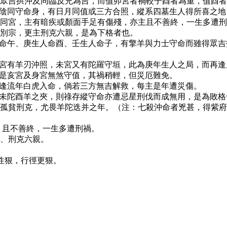
眾吉拱沖及同臨反兇為吉，而值卯宮者禍較子酉者為重，值酉者
太陰同守命身，有日月同值或三方合照，縱系四墓生人得所喜之
同宮，主有暗疾或顏面手足有傷殘，亦主且不善終，一生多遭
別宗，更主刑克六親，是為下格者也。
人命午、庚生人命酉、壬生人命子，有擎羊與力士守命而雖得眾
對宮有羊刃沖照，未宮又有陀羅守垣，此為庚年生人之局，而再
若是亥宮及身宮無煞守值，其禍稍輕，但災厄難免。
又逢流年白虎入命，倘若三方無吉解救，每主是年遭災傷。
遭未陀酉羊之夾，則祿存縱守命亦遭忌星刑伐而成無用，是為敗
孤貧刑克，尤畏羊陀迭并之年。（注：七殺沖命者兇甚，得紫府
，且不善終，一生多遭刑禍。
、刑克六親。
性狠，行徑更狠。