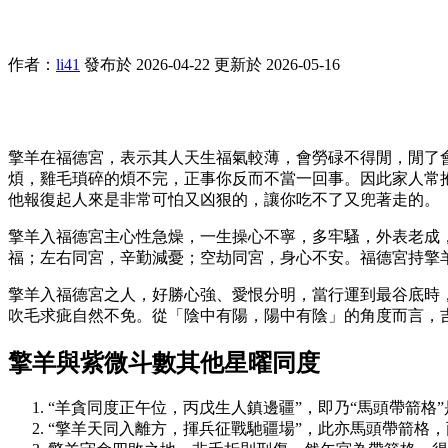
作者：
li41
發布於 2026-04-22
更新於 2026-05-16
擎羊在福德宮，表示其人天生福氣較薄，會勞碌不得閒，閒了
煩，雞毛瑣碎的煩不完，正事你反而不當一回事。因此家人常
他報復起人來是非常可怕又凶狠的，讓你吃不了又兜著走的。
擎羊入福德宮主心性急燥，一生操心不寧，多牢騷，外表老成
福；左右同宮，辛勤減憂；空劫同宮，身心不安。福德宮持擎
擎羊入福德宮之人，好勝心強、愛恨分明，當行運到最谷底時
吹毛求疵自然不免。從「陰中有陽，陽中有陰」的角度而言，
擎羊與紫微斗數其他星曜同度
“羊貪同度正午位，丙戊生人鎮邊疆”，即乃“馬頭帶箭
“擎羊天同入離方，揮兵征戰馳疆場”，此亦馬頭帶箭格