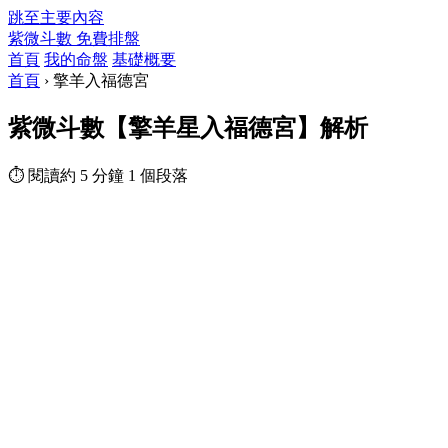
跳至主要內容
紫微斗數
免費排盤
首頁
我的命盤
基礎概要
首頁
›
擎羊入福德宮
紫微斗數【擎羊星入福德宮】解析
⏱ 閱讀約 5 分鐘
1 個段落