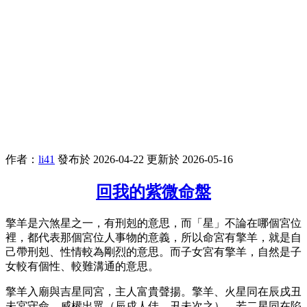
作者：
li41
發布於 2026-04-22
更新於 2026-05-16
回我的紫微命盤
擎羊是六煞星之一，有刑剋的意思，而「星」不論在哪個宮位
裡，都代表那個宮位人事物的意義，所以命宮有擎羊，就是自
己帶刑剋、性情較為剛烈的意思。而子女宮有擎羊，自然是子
女較有個性、較難溝通的意思。
擎羊入廟與吉星同宮，主人富貴聲揚。擎羊、火星同在辰戌丑
未宮守命，威權出眾（辰戌人佳，丑未次之），若二星同在陷