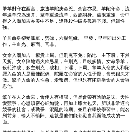
擎羊對守在酉宮，歲迭羊陀庚命兇。余宮亦忌。羊陀守命，流
年遇羊陀為迭并。擎羊重逢流羊，西施殞身。歲限重逢。命中
得之入廟加吉亦美中不足，逢耗殺沖破多孤寡下賤。但韌性
強。
羊居命身卻受孤單，勞碌，六親無緣。 早發，早年即出外工
作，主血光、麻面、官非。
女命入廟加吉，權貴上局。但刑克不免；陷地，主下賤，不然
夭折。女命陷地遇火鈴忌星，主刑克，且較多情。女命擎羊，
殺耗沖破，多主刑克，破相、下淫，下局。擎羊入命的人和陀
羅入命的人是最佳配偶。陀羅在命宮的人性子慢，會想很久才
做。擎羊入命的人性急，愛報怨。但也只有陀羅坐命的人會容
忍他。
擎羊在人之命宮，會使人有權謀，但是會帶有陰險意味。天性
愛競爭，心思縝密心細如髮，再加上膽大包天。所以非常適合
競爭的社會，或戰爭、混亂的時期。並且在學校學習中，能名
列前茅，輸人不輸陣。這就是他們能都勵自我而能成功的一
面。