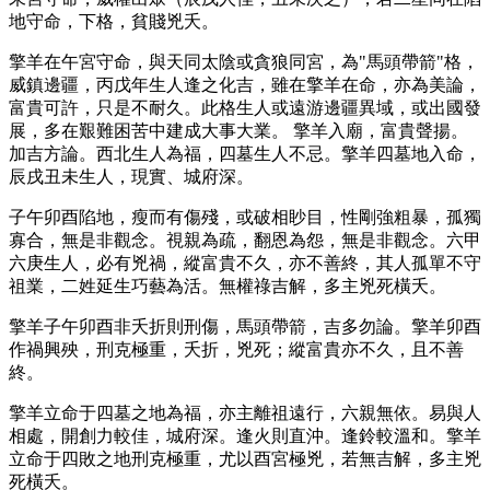
地守命，下格，貧賤兇夭。
擎羊在午宮守命，與天同太陰或貪狼同宮，為"馬頭帶箭"格，
威鎮邊疆，丙戊年生人逢之化吉，雖在擎羊在命，亦為美論，
富貴可許，只是不耐久。此格生人或遠游邊疆異域，或出國發
展，多在艱難困苦中建成大事大業。 擎羊入廟，富貴聲揚。
加吉方論。西北生人為福，四墓生人不忌。擎羊四墓地入命，
辰戌丑未生人，現實、城府深。
子午卯酉陷地，瘦而有傷殘，或破相眇目，性剛強粗暴，孤獨
寡合，無是非觀念。視親為疏，翻恩為怨，無是非觀念。六甲
六庚生人，必有兇禍，縱富貴不久，亦不善終，其人孤單不守
祖業，二姓延生巧藝為活。無權祿吉解，多主兇死橫夭。
擎羊子午卯酉非夭折則刑傷，馬頭帶箭，吉多勿論。擎羊卯酉
作禍興殃，刑克極重，夭折，兇死；縱富貴亦不久，且不善
終。
擎羊立命于四墓之地為福，亦主離祖遠行，六親無依。易與人
相處，開創力較佳，城府深。逢火則直沖。逢鈴較溫和。擎羊
立命于四敗之地刑克極重，尤以酉宮極兇，若無吉解，多主兇
死橫夭。