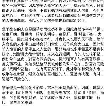
擎羊雖有其優點，但必竟是刑星，會強力督勵自己也是自我刑
剋的一種方式。因為擎羊入命宮的人天生小氣吝嗇自私，只喜
歡別人說他好、捧他，不喜歡聽到有稱讚其他人的事，否則會
放在心上，並且懷恨在心，總要找個時間和這個被稱讚為強者
的人拼個高低。所以人之間的是非也就由此而起了。
擎羊坐命的人容易因爭功而操勞不斷，因此身體多半有問題，
會生肝病、腎臟病、眼睛失明等，這是肝、腎’肺都不好，大
腸不佳，因此要小心保養才行。其實其人也屬先天不良，擎羊
入命宮的人多半出生時會開刀拿出，或母親會大出血，因此擎
羊入命宮的人是帶血光入世的，嬰兒時期也多半體重不足身材
較小，漸漸長大後會變好。未來在行運間，有的人也很不錯，
例如擎羊坐命，對宮有武貪的人，從武職軍人能有高官厚祿，
從文職不佳。例如前法務部長城仲模為擎羊在午，對宮為同陰
的『馬頭帶箭格』，也有高官厚祿了。此外擎羊和紫貪入命，
或擎羊在命宮，紫貪在遷移宮相照的人，還是有桃花，有財，
這是不用擔心的。
擎羊也是一種開創性的星，它不完全是負面的。因此，建議大
家不要用書上說的「刑剋」意義去思考它，頂多用「剛烈、衝
勁」的意義去想就好，除了比較正確之外，這樣想才能「解
脫」擎羊星的束縛。