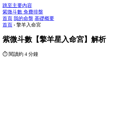
跳至主要內容
紫微斗數
免費排盤
首頁
我的命盤
基礎概要
首頁
›
擎羊入命宮
紫微斗數【擎羊星入命宮】解析
⏱ 閱讀約 4 分鐘