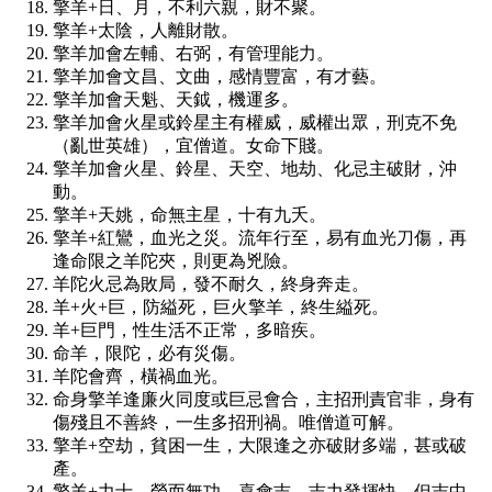
擎羊+日、月，不利六親，財不聚。
擎羊+太陰，人離財散。
擎羊加會左輔、右弼，有管理能力。
擎羊加會文昌、文曲，感情豐富，有才藝。
擎羊加會天魁、天鉞，機運多。
擎羊加會火星或鈴星主有權威，威權出眾，刑克不免
（亂世英雄），宜僧道。女命下賤。
擎羊加會火星、鈴星、天空、地劫、化忌主破財，沖
動。
擎羊+天姚，命無主星，十有九夭。
擎羊+紅鸞，血光之災。流年行至，易有血光刀傷，再
逢命限之羊陀夾，則更為兇險。
羊陀火忌為敗局，發不耐久，終身奔走。
羊+火+巨，防縊死，巨火擎羊，終生縊死。
羊+巨門，性生活不正常，多暗疾。
命羊，限陀，必有災傷。
羊陀會齊，橫禍血光。
命身擎羊逢廉火同度或巨忌會合，主招刑責官非，身有
傷殘且不善終，一生多招刑禍。唯僧道可解。
擎羊+空劫，貧困一生，大限逢之亦破財多端，甚或破
產。
擎羊+力士，勞而無功。喜會吉，吉力發揮快，但吉中