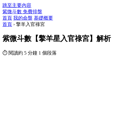
跳至主要內容
紫微斗數
免費排盤
首頁
我的命盤
基礎概要
首頁
›
擎羊入官祿宮
紫微斗數【擎羊星入官祿宮】解析
⏱ 閱讀約 5 分鐘
1 個段落