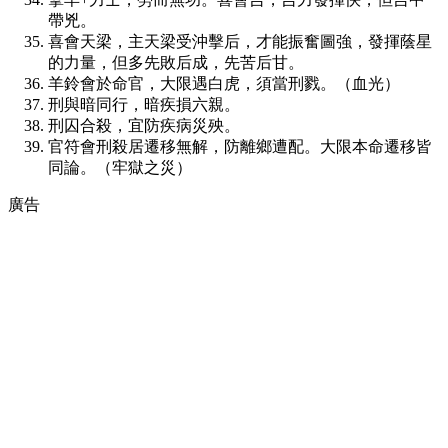
帶兇。
喜會天梁，主天梁受沖擊后，才能振奮圖強，發揮蔭星
的力量，但多先敗后成，先苦后甘。
羊鈴會於命官，大限遇白虎，須當刑戮。（血光）
刑與暗同行，暗疾損六親。
刑囚合殺，宜防疾病災殃。
官符會刑殺居遷移無解，防離鄉遭配。大限本命遷移皆
同論。（牢獄之災）
廣告