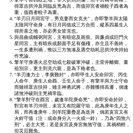
得眾吉拱沖及同臨反兇為吉，而值卯宮者禍較子酉者為
重，值酉者較子為重。
“羊刃日月同宮守，男克妻而女克夫”，亦即擎羊與太陽
太陰同守命身，有日月同值或三方合照，縱系四墓生人
得所喜之地，亦必男女皆克也。
與昌曲或輔弼同宮，主有暗痣及斑痕。與廉貞或巨門火
星同宮，主有暗疾或顏面手足有傷殘，亦主且不善終，
一生多遭刑禍，惟以三方煞湊及遇空劫耗忌拱沖夾持始
作兇論。
擎羊守身遇火忌空劫或七殺破軍沖破，主背井離鄉、棄
祖別宗，更主刑克六親，是為下格者也。
“羊刃逢力士，李廣難封”，亦即甲生人安命卯宮、丙生
人命午、庚生人命酉、壬生人命子，有擎羊與力士守命
而雖得眾吉扶持，雖主神勇武將，亦難獲得高遷，倘逢
諸煞沖破則主兇禍常臨。
“擎羊對守在酉宮，歲逢羊陀庚命兇”，亦即安命於卯，
對宮有羊刃沖照，未宮又有陀羅守垣，此為庚年生人之
局，而再逢庚年，則羊陀重疊是為迭并，倘若亥宮又有
火鈴守值（注：或命身分入一火或一鈴），乃為“四煞六
刑”，必主大兇；若是亥宮及身宮無煞守值，其禍稍輕，
但災厄難免。