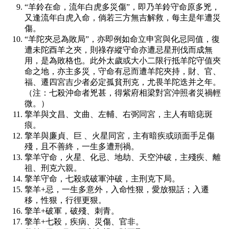
“羊鈴在命，流年白虎多災傷”，即乃羊鈴守命原多兇，
又逢流年白虎入命，倘若三方無吉解救，每主是年遭災
傷。
“羊陀夾忌為敗局”，亦即例如命立申宮與化忌同值，復
遭未陀酉羊之夾，則祿存縱守命亦遭忌星刑伐而成無
用，是為敗格也。此外太歲或大小二限行抵羊陀守值夾
命之地，亦主多災，守命有忌而遭羊陀夾持，財、官、
福、遷四宮吉少者必定孤貧刑克，尤畏羊陀迭并之年。
（注：七殺沖命者兇甚，得紫府相梁對宮沖照者災禍輕
微。）
擎羊與文昌、文曲、左輔、右弼同宮，主人有暗痣斑
痕。
擎羊與廉貞、巨 、火星同宮，主有暗疾或頭面手足傷
殘，且不善終，一生多遭刑禍。
擎羊守命，火星、化忌、地劫、天空沖破，主殘疾、離
祖、刑克六親。
擎羊守命，七殺或破軍沖破，主刑克下局。
擎羊+忌，一生多意外，入命性狠，愛放狠話；入遷
移，性狠，行徑更狠。
擎羊+破軍，破殘、刺青。
擎羊+七殺，疾病、災傷、官非。