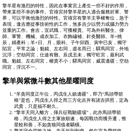
擎羊星有激烈的特性，因此在事業宮上產生一些不好的作用，
帶來某些不幸的事件。官祿宮持擎羊星的人適合服務於軍、警
界，可以平衡他激烈的特性。官祿宮有擎羊主爭權奪位，急于
表現，逢吉應從事技術性的工作，煞多吉少以勞力或腦力勞力
並重的工作。會吉，宜武職，可獲權貴。可為外科醫生、律
師、軍警、機械、成衣加工、衣飾繡補、針灸醫師。羊+桃
辰，婦產科；羊+日、月，眼科。子午卯酉、寅申巳亥，獨守
陷宮，平常之論；魁鉞、左右同，虛名而已；驛馬同宮，外地
沉浮；空劫同宮，仕途有難。辰戌丑未，獨守旺宮，最利武
職。魁鉞、左右同宮，權貴不小；驛馬同宮，威震邊疆；空劫
同宮，浮沉不一。
擎羊與紫微斗數其他星曜同度
“羊貪同度正午位，丙戊生人鎮邊疆”，即乃“馬頭帶箭
格”是也，丙戊生人得之而三方化吉并有諸吉拱照，定為
武貴，只是福不耐久。
“擎羊天同入離方，揮兵征戰馳疆場”，此亦馬頭帶箭
格，丙戊生人得之主軍旅順遂，每因戰功而獲升遷，惟
星較和善，不如貪狼同值者驕橫。
擎羊守命四敗之地，非夭折則刑傷，然午宮為帶箭格，