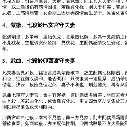
七殺入廟，對宮為廉貞、天府，若見煞，則主其人夫妻不和，
情，或主婚後仍有感情困擾。若廉貞化祿，則夫妻和美，若廉
忌者，主感情痛苦，女命則主因玩弄感情而生是非。見吉化吉
4、紫微、七殺於巳亥宮守夫妻
配偶剛強，多爭執，遲婚免克，喜眾吉化解，多為一見鍾情之
不見桃花，主配偶突然發跡，見桃花，主配偶感情突生變化。
年。
5、武曲、七殺於卯酉宮守夫妻
凡夫妻宮見武殺，福德宮必為紫微破軍，故主配偶性格剛烈，
和睦，往往難以調和。能否調和，只視廉貪一組星系，必須帶
偕老。訣云：殺臨叁位定然，妻子不和也，刑剋難免，再有煞
武曲七殺守夫妻宮，命主宜遲婚，否則婚姻多悔吝，坐酉宮者
曲七殺，若武曲化忌，或會廉貞化忌，更見四煞空劫交集於三
則以藉星廉貪或天相限內。
卯酉宮武曲七殺，本宮不見煞，而三方見煞，則主配偶風霜雨
營飲食業。卯酉武殺，亦主配偶性剛。卯酉武殺最不宜火星陀羅