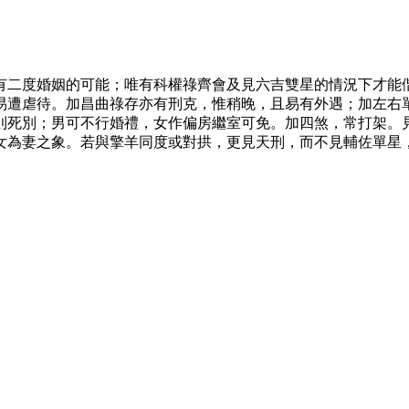
有二度婚姻的可能；唯有科權祿齊會及見六吉雙星的情況下才能
易遭虐待。加昌曲祿存亦有刑克，惟稍晚，且易有外遇；加左右
則死別；男可不行婚禮，女作偏房繼室可免。加四煞，常打架。
女為妻之象。若與擎羊同度或對拱，更見天刑，而不見輔佐單星