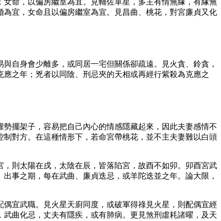
；女命，以偏房繼室為宜。見輔佐單星，多主有情無緣，有緣無
婚為宜，女命且以偏房繼室為宜。見昌曲、桃花，對宮廉貞又化
易與自身會少離多，或同居一宅但關係卻疏遠。見火貪、鈴貪，
克應之年；兇者以同陰、刑忌夾的天相或再經行紫殺為克應之
權勢擺架子，容易把自己內心的情感隱藏起來，因此夫妻感情不
控制對方。在這種情形下，若命宮帶桃花，並不主夫妻難以白頭
宮，則太陽在戌，太陰在辰，皆落陷宮，故酉不如卯。卯酉宮武
。出事之期，每在武曲、廉貞迭忌，或羊陀迭並之年。論大限，
配偶宜武職。見火星天廚同度，或破軍得祿見火星，則配偶宜經
重，武曲化忌，丈夫有隱疾，或有肺病。更見煞刑虛耗諸曜，及天