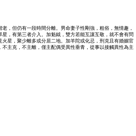
偕老，但仍有一段時間分離。男命妻子性剛強，粗俗，無情趣，
單星，有第三者介入。加魁鉞，雙方若能互讓互敬，就不會有問
見火星，聚少離多或分居二地。加羊陀或化忌，刑克且有婚姻官
，不主克，不主離，僅主配偶受異性垂青，從事以接觸異性為主