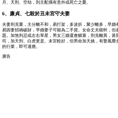
月、天刑、空劫，則主配偶有意外或死亡之憂。
6、廉貞、七殺於丑未宮守夫妻
夫妻刑克重，主分離不和，易打架，多波折，聚少離多，早婚
易因妻招禍破財，早婚妻子可能為二手貨。女命丈夫能幹，但
題。加煞刑忌或左右單星，男女三婚還會鰥寡，刑克離異，甚
司，加天刑、白虎更是。未宮較好，但男命加天姚，有娶風塵
的行業，即可適應。
廣告