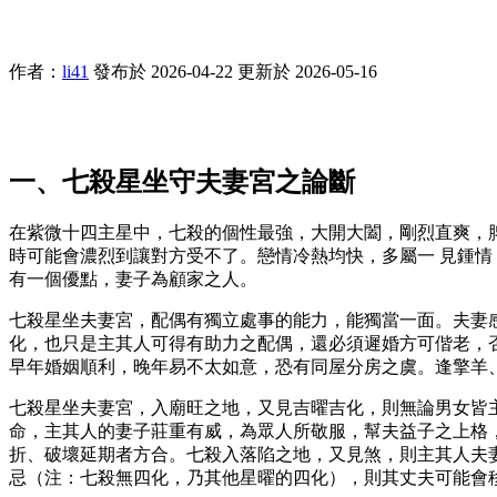
作者：
li41
發布於 2026-04-22
更新於 2026-05-16
一、七殺星坐守夫妻宮之論斷
在紫微十四主星中，七殺的個性最強，大開大闔，剛烈直爽，
時可能會濃烈到讓對方受不了。戀情冷熱均快，多屬一 見鍾
有一個優點，妻子為顧家之人。
七殺星坐夫妻宮，配偶有獨立處事的能力，能獨當一面。夫妻
化，也只是主其人可得有助力之配偶，還必須遲婚方可偕老，否
早年婚姻順利，晚年易不太如意，恐有同屋分房之虞。逢擎羊
七殺星坐夫妻宮，入廟旺之地，又見吉曜吉化，則無論男女皆
命，主其人的妻子莊重有威，為眾人所敬服，幫夫益子之上格
折、破壞延期者方合。七殺入落陷之地，又見煞，則主其人夫
忌（注：七殺無四化，乃其他星曜的四化），則其丈夫可能會