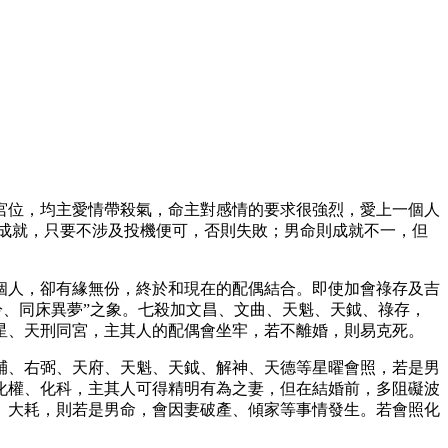
宮位，均主愛情帶殺氣，命主對感情的要求很強烈，愛上一個人
成就，只要不涉及投機便可，否則失敗；男命則成就不一，但
個人，卻有緣無份，終於和現在的配偶結合。即使加會祿存及吉
冷、同床異夢”之象。七殺加文昌、文曲、天魁、天鉞、祿存，
星、天刑同宮，主其人的配偶會坐牢，若不離婚，則易克死。
輔、右弼、天府、天魁、天鉞、解神、天德等星曜會照，若是男
化權、化科，主其人可得精明有為之妻，但在結婚前，多阻礙波
、大耗，則若是男命，會因妻破產、傾家等事情發生。若會照化