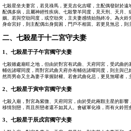
七殺星坐夫妻宮，若見祿馬，更見吉化吉曜，主配偶發財於遠
配偶多病，且屬神經性疾病。七殺擎羊同度，見天刑、天月、
姻。若與空劫同度，或空劫夾，主夫妻感情始熱終冷。為火鈴
身命宮好，則主配偶出身貧困，門戶不相當。若更見煞忌，則
二、七殺星于十二宮守夫妻
1、七殺星于子午宮獨守夫妻
七殺雖處廟旺之地，但由於對宮有武曲、天府同宮，受武曲的
輔佐諸曜同度，而對宮武曲天府亦有輔佐諸曜同度，則主與已
然而男命又主為妻子掌握財權。若會武曲化忌，更見煞曜者，
2、七殺星于寅申宮獨守夫妻
七殺入廟，對宮為紫微、天府同宮，由於受此兩顆主星的影響
移情別戀，而且所戀者還不如其人。會破軍化祿，而有火鈴照
3、七殺星于辰戌宮獨守夫妻