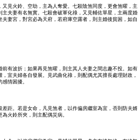
，又見火鈴、空劫，主為人奪愛。七殺陰煞同度，更會煞曜，主
則主夫妻有名無實。七殺會破軍化祿，又見輔佐單星，主兩度婚
坐夫妻宮，對宮必為天府，若府庫空露者，則主婚後貧困，如自
婚前有波折；如果再見煞曜，則主其人夫妻之間志趣不投。如有
權，宜夫婦各自發展。見武曲化祿，則配偶尤其擅長處理財政，
的感情困擾。
段差距。若是女命，凡見煞者，以作偏房繼室為宜，否則防夫婿
更為火鈴所夾，則主配偶災病。