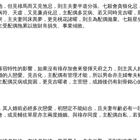
地，但見祿馬而又見煞忌，則主夫妻半道分張。七殺會貪狼化忌
病符、天虛，又見廉貞化忌，主配偶多災病。若又同時見吉曜，
夾，主夫妻同床異夢，更見桃花諸曜，則主為配偶拋棄。七殺星
主受配偶拖累以致財帛損失、事業傾敗。
寡宿特性的影響，如果沒有祿存加會來發揮天府之力，則主其人
婚的人戀愛。見吉化，主配偶有管理才能，所以男命亦主婦奪夫
主配偶災病或貧困，更見吉曜者，主苦戀，或婚後仍有刻骨銘心
，其人婚前必經多次戀愛，初戀定不能結合，且夫妻年齡必有一
會，或見輔佐單星亦主兩度婚姻。與祿存同度，主配偶自私，若