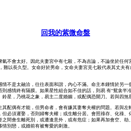
回我的紫微命盤
脾氣不會太好。因此夫妻宮中有七殺，不為吉論，不論坐於任何
情，難以長久型。女命好於男命，女命夫妻宮見七殺代表其丈夫有
感情不是太融洽，往往表面和諧，內心不滿。命主本鍾情於另一
則感情終有隔膜。如果星性組合如不佳的話，則易 有“鴛衾半
、鈴星，乃桃花之象，易主二度婚姻，或配偶恐開刀。若與四煞
主其配偶有才能，但男命者，會有嫌其妻奪夫權的問題。若與左
，但必須遲娶，否則婦奪夫權；或生離分居。會照祿存、化祿、
妻之間會生離死別，或遭逢意外，或有危症；如果再加會空、劫
移情別戀，或婚前有被奪愛的刺激。