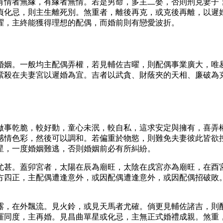
有情者無緣，有緣者無情。若是男命，多主二娶，否則刑克妻子
貞化忌，則主生離死別。煞重者，離後再克，或克後再離，以遲
曜，主終能獲得理想的配偶，而婚前則有戀愛波折。
婚姻。一般均主配偶弄權，若見輔佐吉曜，則配偶事業廣大，唯
紫殺在夫妻宮以遲婚為宜。吉者以武貪、財蔭夾的天相、廉破為
做事乾脆，較好動，童心未泯，較自私，這求安定與擁有，喜弄
感情色彩，然後可以調和。若偏重於物慾，則難免夫妻彼此皆欲
星，一度婚姻難逃，否則婚姻前必有所糾紛。
尤甚。蓋卯宮者，太陽在辰為廟旺，太陰在戌宮亦為廟旺，在酉
方四正，主配偶遭逢意外，或因配偶遭逢意外，或因配偶招破敗
露，在外飄流。見火鈴，或見天馬者尤確。倘更見輔佐諸吉，則
同度，主再婚。見昌曲單星或化忌，主無正式婚禮成​​親。煞