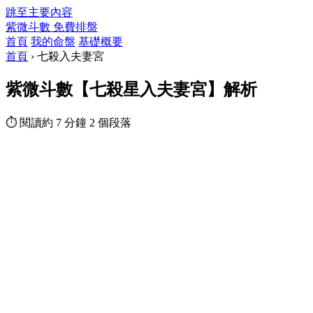
跳至主要內容
紫微斗數
免費排盤
首頁
我的命盤
基礎概要
首頁
›
七殺入夫妻宮
紫微斗數【七殺星入夫妻宮】解析
⏱ 閱讀約 7 分鐘
2 個段落