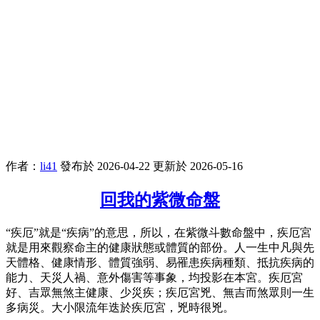
作者：
li41
發布於 2026-04-22
更新於 2026-05-16
回我的紫微命盤
“疾厄”就是“疾病”的意思，所以，在紫微斗數命盤中，疾厄宮
就是用來觀察命主的健康狀態或體質的部份。人一生中凡與先
天體格、健康情形、體質強弱、易罹患疾病種類、抵抗疾病的
能力、天災人禍、意外傷害等事象，均投影在本宮。疾厄宮
好、吉眾無煞主健康、少災疾；疾厄宮兇、無吉而煞眾則一生
多病災。大小限流年迭於疾厄宮，兇時很兇。