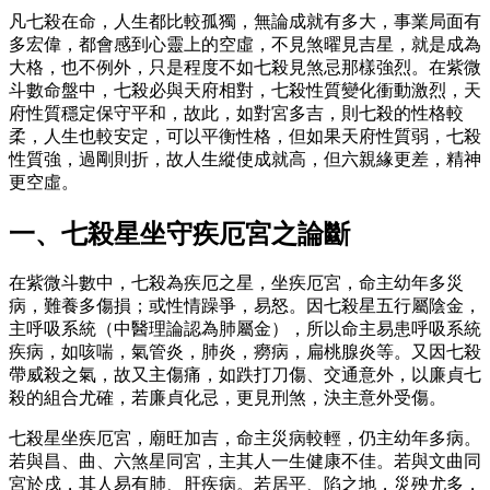
凡七殺在命，人生都比較孤獨，無論成就有多大，事業局面有
多宏偉，都會感到心靈上的空虛，不見煞曜見吉星，就是成為
大格，也不例外，只是程度不如七殺見煞忌那樣強烈。在紫微
斗數命盤中，七殺必與天府相對，七殺性質變化衝動激烈，天
府性質穩定保守平和，故此，如對宮多吉，則七殺的性格較
柔，人生也較安定，可以平衡性格，但如果天府性質弱，七殺
性質強，過剛則折，故人生縱使成就高，但六親緣更差，精神
更空虛。
一、七殺星坐守疾厄宮之論斷
在紫微斗數中，七殺為疾厄之星，坐疾厄宮，命主幼年多災
病，難養多傷損；或性情躁爭，易怒。因七殺星五行屬陰金，
主呼吸系統（中醫理論認為肺屬金），所以命主易患呼吸系統
疾病，如咳喘，氣管炎，肺炎，癆病，扁桃腺炎等。又因七殺
帶威殺之氣，故又主傷痛，如跌打刀傷、交通意外，以廉貞七
殺的組合尤確，若廉貞化忌，更見刑煞，決主意外受傷。
七殺星坐疾厄宮，廟旺加吉，命主災病較輕，仍主幼年多病。
若與昌、曲、六煞星同宮，主其人一生健康不佳。若與文曲同
宮於戌，其人易有肺、肝疾病。若居平、陷之地，災殃尤多，