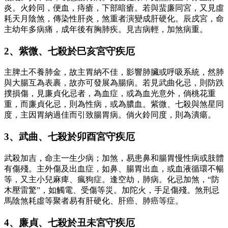
炎。火鈴同，便血，痔瘡，下部暗瘡。若與蜚廉同宮，又見虛
耗天月陰煞，傳染性肝炎，煞重者演變成肝硬化。辰戍宮，命
主幼年多病痛，成年後有胸肺疾。見吉病輕，加煞病重。
2、紫微、七殺於巳亥宮守疾厄
主脾土不養肺金，故主胃納不佳，影響肺臟或呼吸系統，然肺
與大腸互為表裹，故亦可發展為腸病。若見武曲化忌，則防跌
撲損傷，見廉貞化忌者，為血症，或為血光意外，倘桃花重
重，而廉貞化忌，則為性病，或為膿血。紫微、七殺與煞星同
度，主因胃納過佳而引致腸胃病。倘火鈴同度，則為潰瘍。
3、武曲、七殺於卯酉宮守疾厄
武殺加吉，命主一生少病；加煞，易患鼻和腸胃慢性病或肢體
有傷殘。主外傷及出血症，如鼻、腸胃出血，或血液循環不暢
等，又主小兒麻痺、瘋狗症。逢空劫，肺病。化忌加煞，“防
木壓雷驚”，如觸電、受傷等災。加陀火，手足傷殘。煞刑忌
馬陰煞耗虛等聚者易有肝硬化、肝癌、肺癌等症。
4、廉貞、七殺於丑未宮守疾厄