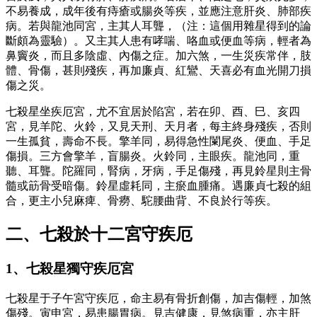
不易養成，成年後有痔瘡或腸炎等疾，並應注意肝炎、肺部疾
病。若與龍池同宮，主其人耳聾，（注：這個用雜星得到的論
斷頗為靈驗）。又主其人患有哮喘、咯血或便血等病，輕者為
鼻竇炎，而且多陰虛、內傷之症。加六煞，一生災疾常伴，肢
體、骨傷，甚則殘疾，再加廉貞、紅鸞、天喜必有血光開刀損
傷之災。
七殺星坐疾厄宮，尤不宜居於陷宮，若在卯、酉、巳、亥四
宮，見羊陀、火鈴，又見天刑、天月者，每主終身殘疾，否則
一生孤貧，壽命不長。擎羊同，易得急性闌尾炎、便血、手足
傷損。三方會擎羊，盲腸炎。火鈴同，主眼疾。龍池同，重
聽、耳聾。陀羅同，腎病，牙病，手足傷殘，再見鈴星則主骨
髓或筯骨受暗傷。鈴星虛耗同，主瘀血腫痛。遇廉貞七殺的組
合，更主小兒麻痺、骨癆、駝腰曲背、不良於行等疾。
二、七殺於十二宮守疾厄
1、七殺星獨守疾厄宮
七殺星于子午宮守疾厄，命主易有骨折創傷，加吉傷輕，加煞
傷殘。寅申宮，易患腸胃病。見吉健康，見煞病重，亦主肝