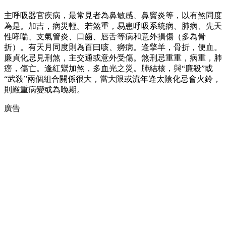
主呼吸器官疾病，最常見者為鼻敏感、鼻竇炎等，以有煞同度
為是。加吉，病災輕。若煞重，易患呼吸系統病、肺病、先天
性哮喘、支氣管炎、口齒、唇舌等病和意外損傷（多為骨
折）。有天月同度則為百曰咳、癆病。逢擎羊，骨折，便血。
廉貞化忌見刑煞，主交通或意外受傷。煞刑忌重重，病重，肺
癌，傷亡。逢紅鸞加煞，多血光之災。肺結核，與“廉殺”或
“武殺”兩個組合關係很大，當大限或流年逢太陰化忌會火鈴，
則嚴重病變或為晚期。
廣告