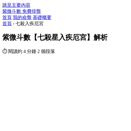
跳至主要內容
紫微斗數
免費排盤
首頁
我的命盤
基礎概要
首頁
›
七殺入疾厄宮
紫微斗數【七殺星入疾厄宮】解析
⏱ 閱讀約 4 分鐘
2 個段落