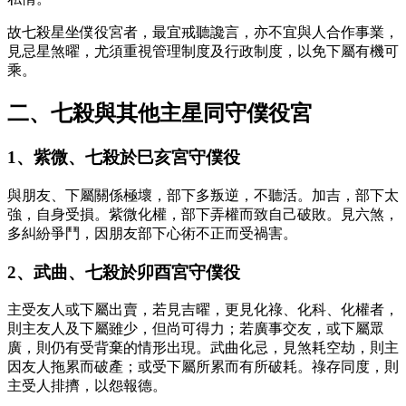
故七殺星坐僕役宮者，最宜戒聽讒言，亦不宜與人合作事業，
見忌星煞曜，尤須重視管理制度及行政制度，以免下屬有機可
乘。
二、七殺與其他主星同守僕役宮
1、紫微、七殺於巳亥宮守僕役
與朋友、下屬關係極壞，部下多叛逆，不聽活。加吉，部下太
強，自身受損。紫微化權，部下弄權而致自己破敗。見六煞，
多糾紛爭鬥，因朋友部下心術不正而受禍害。
2、武曲、七殺於卯酉宮守僕役
主受友人或下屬出賣，若見吉曜，更見化祿、化科、化權者，
則主友人及下屬雖少，但尚可得力；若廣事交友，或下屬眾
廣，則仍有受背棄的情形出現。武曲化忌，見煞耗空劫，則主
因友人拖累而破產；或受下屬所累而有所破耗。祿存同度，則
主受人排擠，以怨報德。