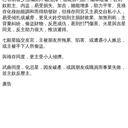
奴欺主、內盜，易受損失。加吉，雖能增多，助力平常。見祿
存化祿始能調和而得助發財，但祿存同宮又主易交自私小人，
易受傾扎或威脅，更見火鈴空劫則主損財敗業。加煞刑耗，主
背棄糾紛，偷盜財物，反恩成仇，甚則打鬥傷害。火星與吉星
同見，反主助力很大，惟須遲得。
七殺星臨交友宮，主被朋友所拖累、陷害、或遭遇小人嫉忌，
或主被手下人所偷盜。
與祿存同度，更主受小人傾擠。
武曲同度，化忌星，因友破產，或因朋友或職員而事業失敗，
並主奴反壓主。
廣告