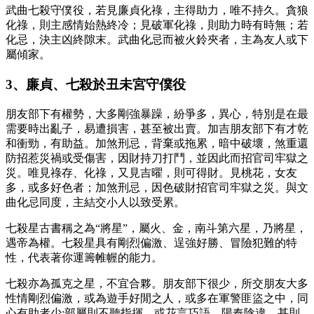
武曲七殺守僕役，若見廉貞化祿，主得助力，唯不持久。貪狼
化祿，則主感情始熱終冷；見破軍化祿，則助力時有時無；若
化忌，決主凶終隙末。武曲化忌而被火鈴夾者，主為友人或下
屬傾家。
3、廉貞、七殺於丑未宮守僕役
朋友部下有權勢，大多剛強暴躁，紛爭多，異心，特別是在最
需要時出亂子，易遭損害，甚至被出賣。加吉朋友部下有才乾
和衝勁，有助益。加煞刑忌，背棄或拖累，暗中破壞，煞重還
防招惹災禍或受傷害，因財持刀打鬥，並因此而招官司牢獄之
災。唯見祿存、化祿，又見吉曜，則可得財。見桃花，女友
多，或多好色者；加煞刑忌，因色破財招官司牢獄之災。與文
曲化忌同度，主結交小人以致受累。
七殺星古書稱之為“將星”，屬火、金，南斗第六星，乃將星，
遇帝為權。七殺星具有剛烈偏激、逞強好勝、冒險犯難的特
性，代表著你運籌帷幄的能力。
七殺亦為孤克之星，不宜合夥。朋友部下很少，所交朋友大多
性情剛烈偏激，或為遊手好閒之人，或多在軍警匪盜之中，同
心有助者少;部屬則不聽指揮，或花言巧語，陽奉陰違，甚則