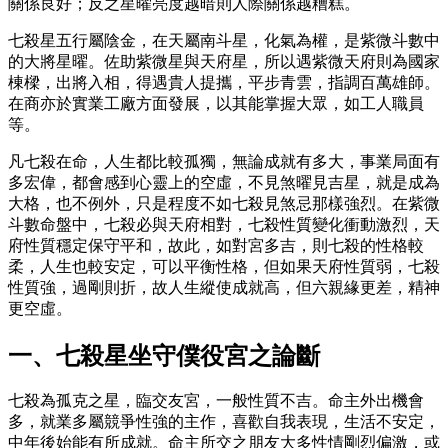
關係良好；反之星曜亮度越暗則人際關係越糟糕。
七殺星五行屬陰金，在天屬南斗星，化氣為權，是紫微斗數中
的大將星曜。佐助紫微星與天府星，所以遇紫微天府則為國家
棟樑，出將入相，得遇貴人提攜，平步青雲，指調百萬雄師。
在商亦於實業工廠方面發展，以其能掌握大眾，如工人職員
等。
凡七殺在命，人生都比較孤獨，無論成就有多大，事業局面有
多宏偉，都會感到心靈上的空虛，不見煞曜見吉星，就是成為
大格，也不例外，只是程度不如七殺見煞忌那樣強烈。在紫微
斗數命盤中，七殺必與天府相對，七殺性質變化衝動激烈，天
府性質穩定保守平和，故此，如對宮多吉，則七殺的性格較
柔，人生也較安定，可以平衡性格，但如果天府性質弱，七殺
性質強，過剛則折，故人生縱使成就高，但六親緣更差，精神
更空虛。
一、七殺星坐守僕役宮之論斷
七殺為孤克之星，臨交友宮，一般性質不吉。命主外出機會
多，就業多屬競爭性強的主作，喜歡自我表現，生活不安定，
中年後始能有所成就。命主所交之朋友大多性情剛烈偏激，或