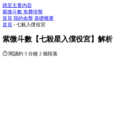
跳至主要內容
紫微斗數
免費排盤
首頁
我的命盤
基礎概要
首頁
›
七殺入僕役宮
紫微斗數【七殺星入僕役宮】解析
⏱ 閱讀約 5 分鐘
2 個段落