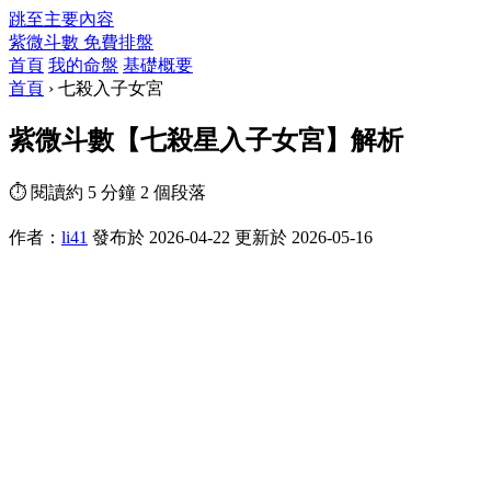
跳至主要內容
紫微斗數
免費排盤
首頁
我的命盤
基礎概要
首頁
›
七殺入子女宮
紫微斗數【七殺星入子女宮】解析
⏱ 閱讀約 5 分鐘
2 個段落
作者：
li41
發布於 2026-04-22
更新於 2026-05-16