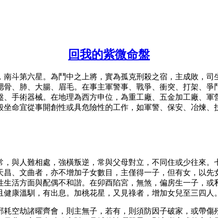
回我的紫微命盤
，南斗第六星。為鬥中之上將，實為孤克刑殺之宿，主成敗，司
腮骨、肺、大腸、眉毛。在事主軍警事、戰爭、衝突、打架、爭
盤、手術器械。在地理為西方申位，為重工廠、五金加工廠、軍
殺坐命宜從事開創性或具危險性的工作，如軍警、保安、冶煉、
常，與人難相處，強橫叛逆，常與父母對立，不同住或少往來。
天昌、文曲者，亦不增加子女數目，主僅得一子，但有女，以先
性生活方面與配偶不和諧。在卯酉陷宮，無煞，偏房生一子，或
且健康溫馴，有出息。加桃花星，又見祿者，增加女兒至三四人
邢耗空劫諸曜齊會，則主無子，若有，則須防因子破家，或帶傷