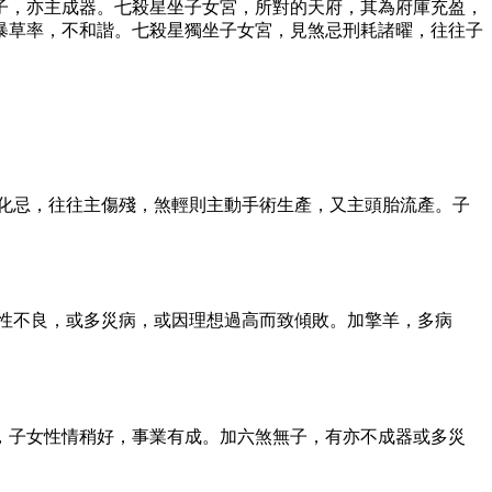
子，亦主成器。七殺星坐子女宮，所對的天府，其為府庫充盈，
暴草率，不和諧。七殺星獨坐子女宮，見煞忌刑耗諸曜，往往子
化忌，往往主傷殘，煞輕則主動手術生產，又主頭胎流產。子
性不良，或多災病，或因理想過高而致傾敗。加擎羊，多病
，子女性情稍好，事業有成。加六煞無子，有亦不成器或多災