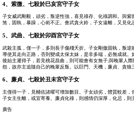
4、紫微、七殺於巳亥宮守子女
子女威武剛毅，頑劣，叛逆性強，喜見祿存、化祿調和。與紫
煞，固執，暴躁，心術不正。會武貪火鈴，子女遠離，又見化
5、武曲、七殺於卯酉宮守子女
武殺主孤，僅一子，多則長子傷殘夭折。子女剛傲固執，叛逆
導使其走向正路，否則變成太保太妹，是非多端，必無成就。
後始主遲得子，若見桃花昌曲，則可能會有女無子;與晚輩人
怨，故亦主追隨自己的晚輩反叛。以巨門、天機，廉貞、貪狼
6、廉貞、七殺於丑未宮守子女
主僅得一子，見輔佐諸曜可增加數目。子女頑劣，體質較差，
子女主生離，或宜寄養。廉貞化祿，則感情仍深厚，化忌，則
廣告