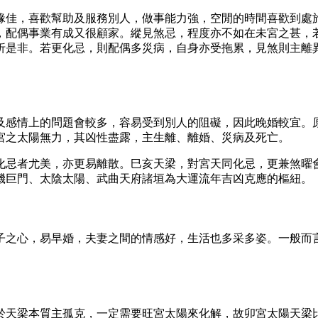
緣佳，喜歡幫助及服務別人，做事能力強，空閒的時間喜歡到處
，配偶事業有成又很顧家。縱見煞忌，程度亦不如在未宮之甚，
折是非。若更化忌，則配偶多災病，自身亦受拖累，見煞則主離
及感情上的問題會較多，容易受到別人的阻礙，因此晚婚較宜。
宮之太陽無力，其凶性盡露，主生離、離婚、災病及死亡。
化忌者尤美，亦更易離散。巳亥天梁，對宮天同化忌，更兼煞曜
機巨門、太陰太陽、武曲天府諸垣為大運流年吉凶克應的樞紐。
子之心，易早婚，夫妻之間的情感好，生活也多采多姿。一般而
於天梁本質主孤克，一定需要旺宮太陽來化解，故卯宮太陽天梁