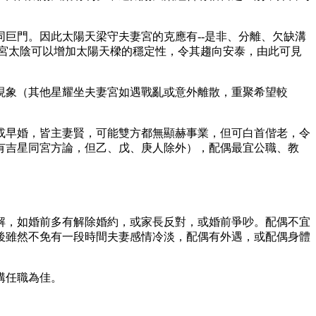
巨門。因此太陽天梁守夫妻宮的克應有--是非、分離、欠缺溝
宮太陰可以增加太陽天樑的穩定性，令其趨向安泰，由此可見
現象（其他星耀坐夫妻宮如遇戰亂或意外離散，重聚希望較
或早婚，皆主妻賢，可能雙方都無顯赫事業，但可白首偕老，令
有吉星同宮方論，但乙、戊、庚人除外），配偶最宜公職、教
解，如婚前多有解除婚約，或家長反對，或婚前爭吵。配偶不宜
後雖然不免有一段時間夫妻感情冷淡，配偶有外遇，或配偶身體
構任職為佳。