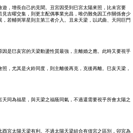
旅遊，增長自己的見聞。丑宮因受到巳宮太陽來照，比未宮要
若見吉曜交集，則更主配偶事業光昌，唯仍難免因工作關係會少
異，若輔弼單星則主第三者介入。丑未天梁，以武曲、天同巨門
原因是巳亥宮的天梁動盪性質最強，主離婚之應。此時又要視乎
會照，尤其是火鈴同度，則主離後再克，克後再離。巳亥天梁，
言天同為福星，與天梁之福蔭同氣，不過還需要視乎所會太陽之
比酉宮太陽天梁有利。不過太陽天梁組合有借宮之區別，卯宮為