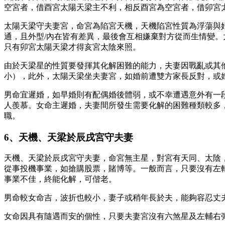
空宮者，借酉宮太陽天梁主不利，相反酉宮為空宮者，借卯宮
太陽天梁守夫妻宮，命宮為陷宮天機，天機陷宮性質為浮蕩與
通，且外型/內在皆有差異，最後會互相嫌棄對方從而生情變
只有卯宮太陽天梁才得亥宮太陰來照。
由於天梁星的性質要發揮其化解困難的能力，夫妻因戰亂或其
小），此外，太陽天梁坐夫妻宮，如婚前遭雙方家長反對，或
男命宜遲婚，如早婚則有配偶婚後體弱，或不幸遭遇意外有一
人羨慕。女命主遲婚，夫妻間所發生需要化解的困難種類較多
職。
6、天機、天梁於辰戌宮守夫妻
天機、天梁於辰戌宮守夫妻，命宮無主星，對宮有天同、太陰
從事投機事業，如搶購股票，賭博等。一般而言，只要沒有左
事業不佳，終能化解，可偕老。
男命較女命吉，波折也較小，妻子或稍年長於夫，能夠容忍丈
女命因具有隨遇而安的個性，只要夫妻宮沒有六煞星及左輔右