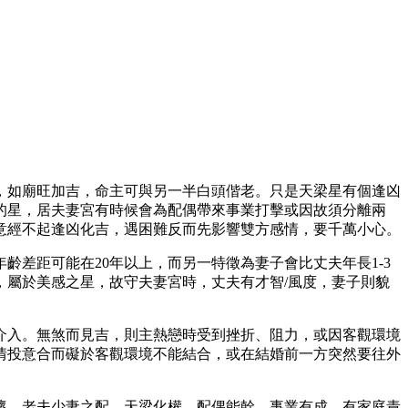
，如廟旺加吉，命主可與另一半白頭偕老。只是天梁星有個逢凶
的星，居夫妻宮有時候會為配偶帶來事業打擊或因故須分離兩
意經不起逢凶化吉，遇困難反而先影響雙方感情，要千萬小心。
齡差距可能在20年以上，而另一特徵為妻子會比丈夫年長1-3
，屬於美感之星，故守夫妻宮時，丈夫有才智/風度，妻子則貌
介入。無煞而見吉，則主熱戀時受到挫折、阻力，或因客觀環境
情投意合而礙於客觀環境不能結合，或在結婚前一方突然要往外
懷，老夫少妻之配。天梁化權，配偶能幹，事業有成，有家庭責