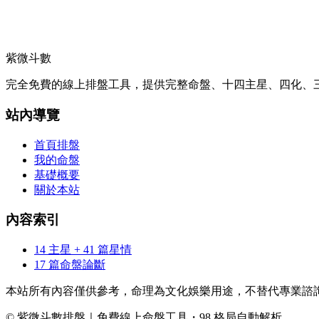
紫微斗數
完全免費的線上排盤工具，提供完整命盤、十四主星、四化、三
站內導覽
首頁排盤
我的命盤
基礎概要
關於本站
內容索引
14 主星 + 41 篇星情
17 篇命盤論斷
本站所有內容僅供參考，命理為文化娛樂用途，不替代專業諮
© 紫微斗數排盤｜免費線上命盤工具・98 格局自動解析