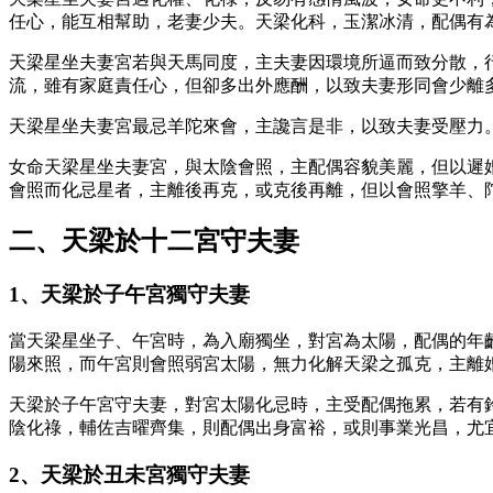
任心，能互相幫助，老妻少夫。天梁化科，玉潔冰清，配偶有
天梁星坐夫妻宮若與天馬同度，主夫妻因環境所逼而致分散，
流，雖有家庭責任心，但卻多出外應酬，以致夫妻形同會少離
天梁星坐夫妻宮最忌羊陀來會，主讒言是非，以致夫妻受壓力
女命天梁星坐夫妻宮，與太陰會照，主配偶容貌美麗，但以遲
會照而化忌星者，主離後再克，或克後再離，但以會照擎羊、
二、天梁於十二宮守夫妻
1、天梁於子午宮獨守夫妻
當天梁星坐子、午宮時，為入廟獨坐，對宮為太陽，配偶的年
陽來照，而午宮則會照弱宮太陽，無力化解天梁之孤克，主離
天梁於子午宮守夫妻，對宮太陽化忌時，主受配偶拖累，若有
陰化祿，輔佐吉曜齊集，則配偶出身富裕，或則事業光昌，尤宜
2、天梁於丑未宮獨守夫妻