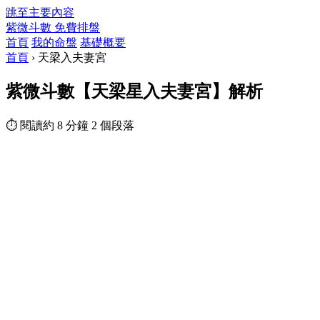
跳至主要內容
紫微斗數
免費排盤
首頁
我的命盤
基礎概要
首頁
›
天梁入夫妻宮
紫微斗數【天梁星入夫妻宮】解析
⏱ 閱讀約 8 分鐘
2 個段落