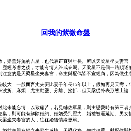
回我的紫微命盤
教，樂善好施的吉星，也代表正直與年長。所以天梁星坐夫妻宮
，歷經考慮之後，才能有情人終成眷屬。天梁星不是個一路順遂
別注意的是天梁星坐夫妻宮，命主與配偶皆不宜經商，因為做生
較大，一般而言丈夫要比妻子年長15年以上，假如再見天壽，年
波折、麻煩，尤主動盪、分離、挫折... 但天梁從外表形態上論
對此未能忘情，以致痛苦，若見輔佐單星，則主戀愛時有第三者
交集，則可能有解除婚約、婚姻受到壓力、婚禮被逼延期、男女
天梁坐夫妻宮的人，往往婚後情緣更篤。
，婚前會與有婦之夫發生感情。天梁化祿，個性穩重，對配偶關