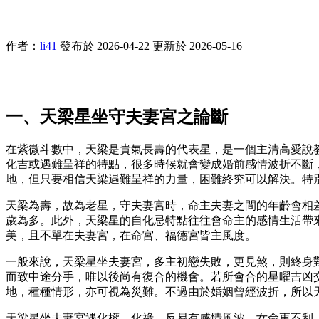
作者：
li41
發布於 2026-04-22
更新於 2026-05-16
一、天梁星坐守夫妻宮之論斷
在紫微斗數中，天梁是貴氣長壽的代表星，是一個主清高愛說
化吉或遇難呈祥的特點，很多時候就會變成婚前感情波折不斷
地，但只要相信天梁遇難呈祥的力量，困難終究可以解決。特
天梁為壽，故為老星，守夫妻宮時，命主夫妻之間的年齡會相差
歲為多。此外，天梁星的自化忌特點往往會命主的感情生活帶來
美，且不單在夫妻宮，在命宮、福德宮皆主風度。
一般來說，天梁星坐夫妻宮，多主初戀失敗，更見煞，則終身
而致中途分手，唯以後尚有復合的機會。若所會合的星曜吉凶
地，種種情形，亦可視為災難。不過由於婚姻曾經波折，所以
天梁星坐夫妻宮遇化權、化祿，反易有感情風波，女命更不利