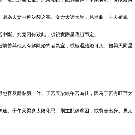
，則為夫妻中道決裂之兆。女命天梁天馬，見昌曲，主夫婿風
活中斷。究竟因何致此，須視實際星曜組而定。
婚前曾與他人有解除婚約者為宜，或極遲結婚可免。如與天同星
得包容及體貼另一伴。子宮天梁較午宮為佳，因為子宮有旺宮太
絲連。子午天梁會太陰化忌，則主配偶貧困，或貧苦出身。見太
紐。