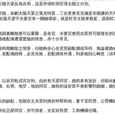
太陽天梁反為吉局，這是所借旺弱宮壇太陽之分別。
奸險，加劇太陽天梁之孤克特質，三合更會見充滿是非困擾的天同
。太陽天梁守夫妻宮有一關鍵環節，就是旺宮太陰來救駕，原因旺
他因素離散後可以重聚，是命宮、夫妻宮會照吉星所可能發生的
婚後配偶遭遇驚險的情形，亦十分常見。
段時期離散之情形，但能夠全心全意照顧配偶或等待，無論遲婚
，若配偶經商，必見失敗，若配偶有外遇，則多能回心轉意（須
，以辰宮較戌宮吉利。由於有天梁同宮，婚前多有波折，但能化
輔、右弼、地空，地劫同宮，婚前的波折皆不會影響到婚姻，婚
夫的缺點，也能在丈夫受到挫折時幫助他，妻子宜民營、公營機
弼化忌星同宮，亦可偕老，夫宜於民營、工商機構任職。