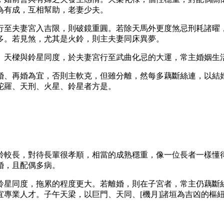
為有成，互相幫助，老妻少夫。
行至夫妻宮入吉限，則破鏡重圓。若除天馬外更度煞忌刑耗諸曜
多。若見煞，尤其是火鈴，則主夫妻同床異夢。
。天樑與鈴星同度，於夫妻宮行至武曲化忌的大運，常主婚姻生
婚、再婚為宜，否則主軟克，但雖分離，然每多藕斷絲連，以結
陀羅、天刑、火星、鈴星者方是。
齡較長，對待長輩很孝順，相當的成熟穩重，像一位長者一樣懂
婚，且配偶多病。
鈴星同度，拖累的程度更大。若離婚，則在子宮者，常主仍藕斷
專業人才。子午天梁，以巨門、天同、[機月]諸垣為吉凶的樞