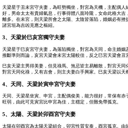
天梁星于丑未宮守夫妻，為旺勢獨坐，對宮為天機，主配偶人
好，男命太太有貴婦氣息，行事得體八面玲隴，女命此格大吉
離多。在未宮，則天梁所會之太陽、太陰皆落陷，婚姻必有挫
諸宮垣為吉凶克應之樞紐。
3、天梁於巳亥宮獨守夫妻
天梁星于巳亥宮守夫妻，為落陷獨坐，對宮為天同，命主婚姻
推斷準則而論，亥宮天梁會未宮太陽較佳，反之巳宮天梁會丑
巳亥天梁主男得美妻，但見祿馬、煞忌皆主易離散，對宮天同
對宮天同化祿，又有吉會，則主夫妻白手興家。巳亥天梁以天
4、天同、天梁於寅申宮守夫妻
天同、天梁星坐寅、申宮，主配偶俊美，能力很好，常保有赤
旺弱，由此可見寅宮比申宮為佳，主穩定，但難免帶孤克。
5、太陽、天梁於卯酉宮守夫妻
太陽在卯酉宮為太陽天梁組合，卯宮性質安泰，酉宮孤克。由