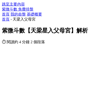
跳至主要內容
紫微斗數
免費排盤
首頁
我的命盤
基礎概要
首頁
›
天梁入父母宮
紫微斗數【天梁星入父母宮】解析
⏱ 閱讀約 4 分鐘
2 個段落