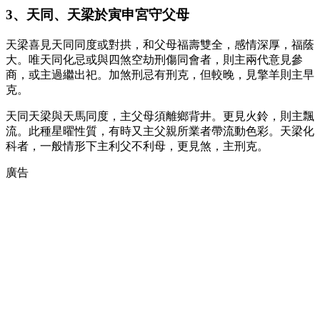
3、天同、天梁於寅申宮守父母
天梁喜見天同同度或對拱，和父母福壽雙全，感情深厚，福蔭
大。唯天同化忌或與四煞空劫刑傷同會者，則主兩代意見參
商，或主過繼出祀。加煞刑忌有刑克，但較晚，見擎羊則主早
克。
天同天梁與天馬同度，主父母須離鄉背井。更見火鈴，則主飄
流。此種星曜性質，有時又主父親所業者帶流動色彩。天梁化
科者，一般情形下主利父不利母，更見煞，主刑克。
廣告