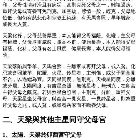
和，父母性情奸滑且有病災，甚則克死父母之一，離祖過房、
重拜父母或寄養可免刑克。加空劫，感情一般，輕克，父母地
位低，但仍有慈悲心和宗教五術緣。有天馬會照，早年離家，
或長大入贅。
天梁化祿，父母慈善厚重，本人能得父母福蔭。化權，主父母
有權威，父母厚重威嚴，孤高不群，健康長壽，本人能得父母
福蔭。化科，父母有名士風度，健康長壽，本人能得父母福
蔭。
天梁落陷與擎羊、天馬會照，主離家或再拜父母，或入贅。化
忌或會照擎羊、陀羅、火星、鈴星者，主刑傷，或父子間意見
不合，以過繼為宜。天同星同度，無刑克。天機星同度，分離
或分居。太陽同度，有吉星會照，無煞星者，無刑克，在卯宮
主得父母之蔭庇。若與煞星會照者，主刑克、分離、重拜父
母。天梁星坐父母宮，與命宮一見火星、一見鈴星者，則為重
拜父母之兆，或入贅，或瞻養岳家而不瞻養父母。
二、天梁與其他主星同守父母宮
1、太陽、天梁於卯酉宮守父母