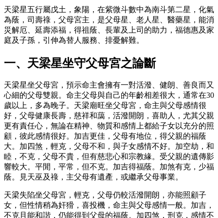
天梁星五行屬戊土，象陽，在紫微斗數中為南斗第二星，化氣
為蔭，司壽祿，父母宮主，是父母星、老人星、醫藥星，能消
災解厄、延壽添福，​​得祖蔭、長輩及上司的助力，福德惠及家
庭及子孫，引伸為替人服務、排憂解難。
一、天梁星坐守父母宮之論斷
天梁星坐父母宮，預示命主會擁有一對活潑、健朗、善良而又
心細的父母雙親。命主父母與自己的年齡相差很大，通常在30
歲以上，多為晚子。天梁廟旺坐父母宮，命主與父母感情很
好，父母健康長壽，慈祥和藹，活潑開朗，喜助人，尤其父親
更有責任心，無論在精神、物質和感情上都給子女以充分的照
顧，彼此感情很好。加吉更佳，父母有地位，得父親的福蔭
大。加四煞，輕克，父母不和，與子女感情不好。加空劫，和
睦，不克，父母不貴，但有慈悲心和宗教緣。受父親的遺傳影
響較大。平閒，平常，但不克。加吉得福蔭。加煞有克，少福
蔭。見天巫及祿，主父母有遺產，或繼承父母事業。
天梁失陷坐父母宮，輕克，父母仍較活潑開朗，亦能照顧子
女，但性情稍為奸猾，喜投機，命主與父母感情一般。加吉，
不克且能和諧，仍能得到父母的福蔭。加四煞，刑克，感情不