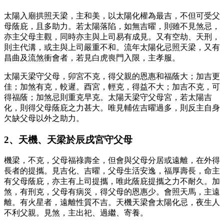
太陽入廟拱照天梁，主和美，以太陽化權為最吉，不但可受父
母蔭庇，且多助力。若太陽落陷，如無吉曜，則雖不見煞忌，
亦主父母主觀，同時亦主與上司易有成見。又有空劫、天刑，
則主代溝，或主與上司嚴重不和。流年太陽化忌照天梁，又有
昌曲及流煞衝會者，若見白虎喪門入限，主孝服。
太陽天梁守父母，卯宮不克，得父親的恩惠和福蔭大；加吉更
佳；加煞有克，較遲。酉宮，輕克，得益不大；加吉不克，可
得福蔭；加煞忌則重克早克。太陽天梁守父母宮，若太陽吉
化，則得父母蔭庇之力甚大。唯見輔佐吉曜過多，則反主自身
欠缺父母以外之助力。
2、天機、天梁於辰戌宮守父母
機梁，不克，父母福祿壽全，但會與父母分居或遠離，在外得
長者的提攜。見吉化、吉曜，父母生活安逸，福厚壽長，命主
有父母蔭庇，亦主有上司提攜，唯此蔭庇提攜之力不耐久。加
煞，有刑克，父母有病災，得父母的恩惠少。會照天馬，主遠
離。有火星者，遠離性質不吉。天機天梁會太陽化忌，夜生人
不利父親。見煞，主出祀、過繼、寄養。