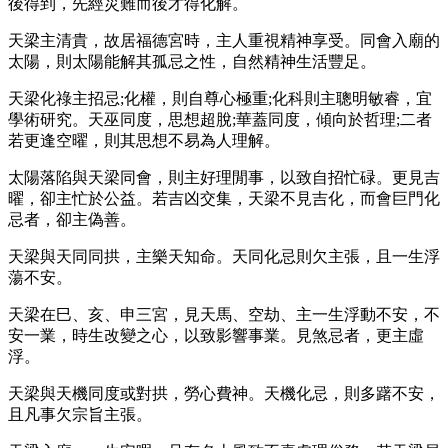
後得到，先經災難而後才得化解。
天梁主清貴，故居福德宮時，主人重視精神享受。同會入廟的
太陽，則太陽能解其孤忌之性，自然精神生活豐足。
天梁化祿主招忌;化權，則自尊心極重;化科則主聰明敏睿，宜
學術研究。天巫同度，思想超脫;華蓋同度，傾向於哲理;二者
若更逢空曜，則其思想不易為人理解。
太陽落陷與天梁同會，則主好理閒事，以致自招忙碌。更見吉
曜，卻主忙於公益。若吉凶交集，天梁不見吉化，而會巨門化
忌者，卻主偽善。
天梁與天同同拱，主樂天知命。天同化忌則欠主張，且一生浮
蕩不安。
天梁在巳、亥、申三宮，見天馬、空劫、主一生浮動不安，不
安一業，時生改變之心，以致影響事業。見煞忌者，更主虛
浮。
天梁與天機同度或對拱，勞心費神。天機化忌，則多躇不安，
且凡事欠宗旨主張。