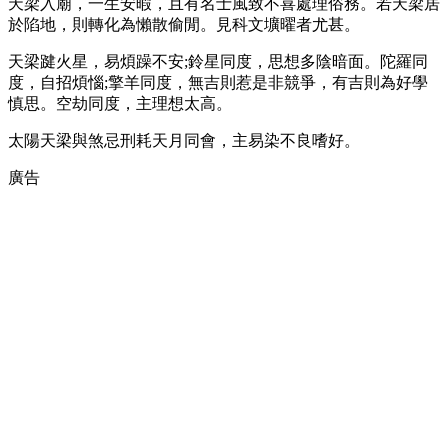
天梁入廟，一生安暇，且有名士風致不喜處理俗務。若天梁居
於陷地，則轉化為懶散偷閒。見科文壙曜者尤甚。
天梁踺火星，易煩躁不安;鈴星同度，思想多陰暗面。陀羅同
度，自招煩惱;擎羊同度，無吉則惹是非競爭，有吉則為好學
慎思。空劫同度，主理想太高。
太陽天梁與煞忌刑耗天月同會，主易染不良嗜好。
廣告