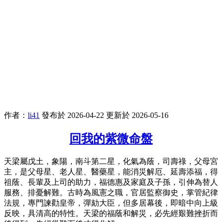
作者：
li41
發布於 2026-04-22
更新於 2026-05-16
回我的紫微命盤
天梁屬戊土，象陽，南斗第二星，化氣為蔭，司壽祿，父母宮
主，是父母星、老人星、醫藥星，能消災解厄、延壽添福，​​得
祖蔭、長輩及上司的助力，福德惠及家庭及子孫，引伸為替人
服務、排憂解難。古時為風憲之職，官居監察御史，掌管紀律
法規，專門諫勸皇帝，彈劾大臣，但多居幕後，即暗中向上級
反映，具清高的特性。天梁的福蔭和解災，必先經艱難挫折而