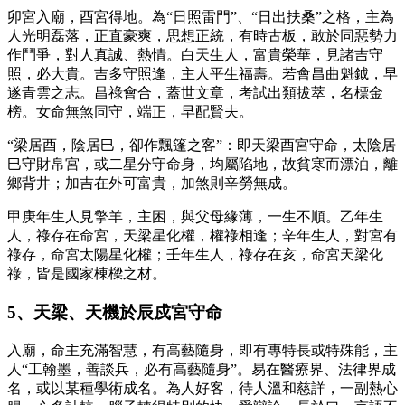
卯宮入廟，酉宮得地。為“日照雷門”、“日出扶桑”之格，主為
人光明磊落，正直豪爽，思想正統，有時古板，敢於同惡勢力
作鬥爭，對人真誠、熱情。白天生人，富貴榮華，見諸吉守
照，必大貴。吉多守照逢，主人平生福壽。若會昌曲魁鉞，早
遂青雲之志。昌祿會合，蓋世文章，考試出類拔萃，名標金
榜。女命無煞同守，端正，早配賢夫。
“梁居酉，陰居巳，卻作飄篷之客”：即天梁酉宮守命，太陰居
巳守財帛宮，或二星分守命身，均屬陷地，故貧寒而漂泊，離
鄉背井；加吉在外可富貴，加煞則辛勞無成。
甲庚年生人見擎羊，主困，與父母緣薄，一生不順。乙年生
人，祿存在命宮，天梁星化權，權祿相逢；辛年生人，對宮有
祿存，命宮太陽星化權；壬年生人，祿存在亥，命宮天梁化
祿，皆是國家棟樑之材。
5、天梁、天機於辰戍宮守命
入廟，命主充滿智慧，有高藝隨身，即有專特長或特殊能，主
人“工翰墨，善談兵，必有高藝隨身”。易在醫療界、法律界成
名，或以某種學術成名。為人好客，待人溫和慈詳，一副熱心