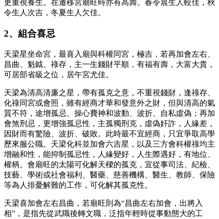
更重視養生。在遷移宮廟旺時亦有高壽。春令晨生人較佳，秋
令生人次吉，冬夏生人欠佳。
2、組合喜忌
天梁星坐命宮，最喜入廟與科權同宮，極吉，若再加會左右、
昌曲、魁鉞、祿存，主一生錢財平順，有福有壽，大富大貴，
可居部省級之位，居午宮尤佳。
天梁為清高清廉之星，帶有孤克之意，不重視錢財，逢祿存、
化祿同宮或會照，雖有經商才華和發意外之財，但與清高的氣
質不符，途增孤忌、操心費神和波動、波折、自私虛偽；再加
會煞刑忌，更增強孤忌性，主孤獨刑克，虛偽奸詐，人緣差，
因財而有驚險、波折、破敗。此時最不宜經商，只宜爭取高學
歷來服公職。天梁化科並加會六吉星，以及三方會科權祿均主
增融和性，能抑制孤忌性，人緣變好，人生際遇好，有地位、
權柄。會廟旺的太陽可化解天樑的孤克，宜從事司法、紀檢、
技藝、學術或社會福利、醫藥、慈善機構、醫生、教師、保險
等為人排憂解難的工作，可化解其孤克性。
天梁喜加會左右昌曲，若廟旺則為“昌曲左右加會，出將入
相”，是指先從武職後轉文職，泛指年輕時從事動態大的工