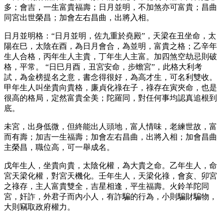
多；會吉，一生富貴福壽；日月並明，不加煞亦可富貴；昌曲
同宮出世榮昌；加會左右昌曲，出將入相。
日月並明格：“日月並明，佐九重於堯殿”，天梁在丑坐命，太
陽在巳，太陰在酉，為日月會合，為並明，富貴之格；乙辛年
生人合格，丙年生人主貴，丁年生人主富。加四煞空劫忌則破
格，平常。 “日巳月酉，丑宮安命，步蟾宮”，此格大利考
試，為金榜提名之意，書念得很好，為高才生，可名利雙收。
甲年生人叫坐貴向貴格，廉貞化祿在子，祿存在寅夾命，也是
很高的格局，定然富貴全美；陀羅同，對任何事均認真追根到
底。
未宮，出身低微，但終能出人頭地，富人情味，老練世故，富
而有壽；加吉一生福壽；加會左右昌曲，出將入相；加會昌曲
主榮昌，職位高，可一舉成名。
戊年生人，坐貴向貴，太陰化權，為大貴之命。乙年生人，命
宮天梁化權，對宮天機化。壬年生人，天梁化祿，會亥、卯宮
之祿存，主人富貴雙全，吉星相逢，平生福壽。火鈴羊陀同
宮，奸詐，外君子而內小人，有詐騙的行為，小則騙財騙物，
大則竊取政府權力。