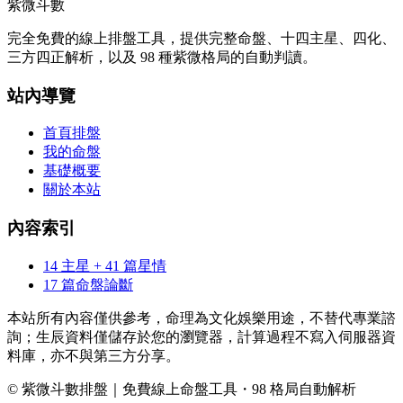
紫微斗數
完全免費的線上排盤工具，提供完整命盤、十四主星、四化、
三方四正解析，以及 98 種紫微格局的自動判讀。
站內導覽
首頁排盤
我的命盤
基礎概要
關於本站
內容索引
14 主星 + 41 篇星情
17 篇命盤論斷
本站所有內容僅供參考，命理為文化娛樂用途，不替代專業諮
詢；生辰資料僅儲存於您的瀏覽器，計算過程不寫入伺服器資
料庫，亦不與第三方分享。
© 紫微斗數排盤｜免費線上命盤工具・98 格局自動解析