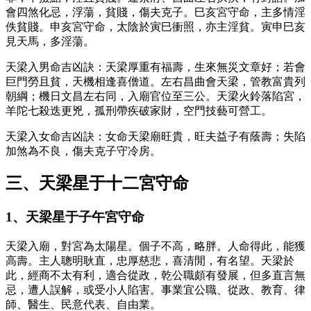
會四煞化忌，浮蕩，貧賤，傷夫克子。巳亥宮守命，主多情淫
佚貧賤。申亥宮守命，太陰於寅巳衝照，亦主淫貧。寅申巳亥
見天馬，多淫蕩。
天梁入男命吉凶訣：天梁厚重有福壽，生來無災文章好；若會
巨門勞且貧，天機相逢喜僧道。左右昌曲會天梁，管教富貴列
朝綱；機日文昌左右同，入廟官位至三公。天梁火鈴落陷宮，
羊陀七殺迭更兇，孤刑帶疾破家財，空門技藝可營工。
天梁入女命吉凶訣：女命天梁廟旺貴，旺夫益子有蔭壽；失陷
加煞為不良，傷夫克子守冷房。
三、天梁星于十二宮守命
1、天梁星于子午宮守命
天梁入廟，對宮為太陽星。個子不高，略胖。人命得此，能獲
高壽。主人聰明耿直，忠厚慈悲，喜清閒，有名望。天梁於
此，經商不太有利，適合從政，乾公職頗有發展，但多直言無
忌，遭人誤解，或受小人陷害。事業宜公職、從政、教育、律
師、醫生、民意代表、自由業。