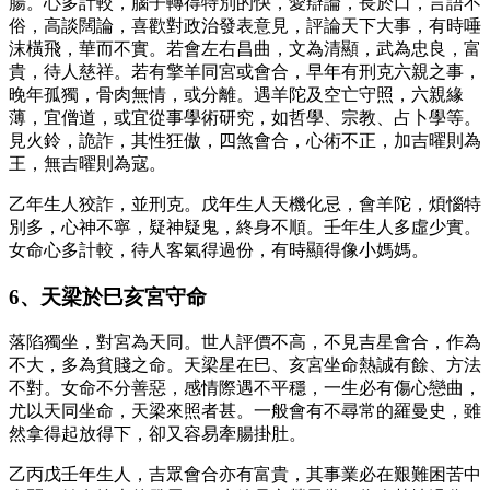
腸。心多計較，腦子轉得特別的快，愛辯論，長於口，言語不
俗，高談闊論，喜歡對政治發表意見，評論天下大事，有時唾
沫橫飛，華而不實。若會左右昌曲，文為清顯，武為忠良，富
貴，待人慈祥。若有擎羊同宮或會合，早年有刑克六親之事，
晚年孤獨，骨肉無情，或分離。遇羊陀及空亡守照，六親緣
薄，宜僧道，或宜從事學術研究，如哲學、宗教、占卜學等。
見火鈴，詭詐，其性狂傲，四煞會合，心術不正，加吉曜則為
王，無吉曜則為寇。
乙年生人狡詐，並刑克。戊年生人天機化忌，會羊陀，煩惱特
別多，心神不寧，疑神疑鬼，終身不順。壬年生人多虛少實。
女命心多計較，待人客氣得過份，有時顯得像小媽媽。
6、天梁於巳亥宮守命
落陷獨坐，對宮為天同。世人評價不高，不見吉星會合，作為
不大，多為貧賤之命。天梁星在巳、亥宮坐命熱誠有餘、方法
不對。女命不分善惡，感情際遇不平穩，一生必有傷心戀曲，
尤以天同坐命，天梁來照者甚。一般會有不尋常的羅曼史，雖
然拿得起放得下，卻又容易牽腸掛肚。
乙丙戊壬年生人，吉眾會合亦有富貴，其事業必在艱難困苦中