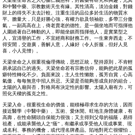
天梁星坐命宮之人心腸仁義慈祥，對醫藥有研究和興趣，尤其
和中醫中藥、宗教數術天生有緣。其性清高，淡泊金錢，對錢
財上的得失不太去計較。注重生活的品位多於生活的物質水
平。膽量大，只是好勝心強，有權力欲及領袖欲，多帶三分傲
氣，一副高高在上，倚老賣老的德性。是一個坐地而可指揮他
人圍繞著自己轉動的人，即能坐鎮而指揮他人，是實業型之
人，宜清譽的工作，不宜經商和財務工作。一生東奔西走，不
得安閒，交遊廣，善解人意，人緣好（令人折服，但好人見
喜，小人見憎）。
天梁坐命之人很重視倫理傳統，思想正統，堅持原則，不肯輕
易承認自己的過失。天梁坐命若有宗教信仰，能夠把此星的孤
癖特性轉化不少。負面來說，主人生性懶散，孤芳自賞，心高
氣傲，每每無意中招人所忌。天梁是否能夠形成良好的組合，
太陽的入廟與否，對格局有決定性的影響。太陽入廟有力，可
照化天樑的孤克之性。
天梁入命，很重視生命的價值，能積極尋求生存的方法，因而
接近醫學（中醫中藥）、五術、愛休閒。旺地主身體健康，有
高壽，在性命關頭自保能力很強；又主得到父母的福蔭，易得
祖產，或能承襲他人之“蔭”，有繼承或享受他人現成事業、現
成名利、事務的機會，或代理名牌產品。陷地對死亡很懼怕，