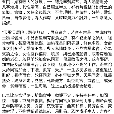
奮鬥，始有較大的發展，一生總是辛勞異常。為人熱情過分，
凡事短慮，其性清高，自己腰無半文，卻有時視錢財如糞土的
氣慨。慷慨，欠缺金錢觀念，不善理財。脾氣怪，好勝，愛出
風頭。自作多情，為人作嫁，又時時費力不討好，一生常遭人
誤解。
“天梁天馬陷，飄蕩無疑”，男命逢之，若會有吉星，主遠離故
土獲得發展，不見吉星則有浪蕩之嫌，有不務正業之傾向，經
常轉職，甚至流落他鄉。加桃花星則附弄風，好色多淫。女命
逢之則多淫，愛情不專，與人私情能免，不見吉星來會，必為
貧窮之命。女命宜作偏房、填房，與已婚者戀愛，或者嫁離過
婚的老公。若見羊陀加會或同宮，傷風敗俗之流，或有邪癖。
加羊陀及諸煞曜湊合，多下賤，從事地位不高的工作。遇羊陀
火鈴同宮加會，下賤、孤寡、夭折，一生多災多難，甚至違法
亂紀，暴病而亡。陀羅同宮，必有牢獄之災。天馬同宮，飄蕩
無疑，終身奔走，見煞，死於他方。劫空同宮、或會照、或夾
命，貧無積蓄，一生晦氣，送上去的機遇都會錯過。
巳宮比亥宮浮蕩，離鄉背井，動盪不定，多特殊任務，如間
諜、情報，或身兼數職。與祿存同宮又有煞刑衝破，則於酉或
丑年防牢獄之災。亥宮，沉默寡言，曲高和寡，孤芳自負，豪
放輕浮，不拘世俗道德規範，易亂倫。乙丙戊壬生人，吉多可