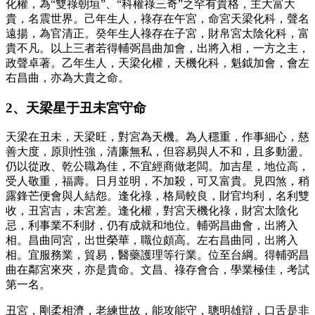
化權，為“雙祿朝垣”、“科權祿三奇”之罕有貴格，主大富大
貴，名震世界。己年生人，祿存在午宮，命宮天梁化科，聲名
遠揚，為官清正。癸年生人祿存在子宮，財帛宮太陰化科，富
貴不凡。以上三者若得輔弼昌曲加會，出將入相，一方之主，
政聲卓著。乙年生人，天梁化權，天機化科，魁鉞加會，會左
右昌曲，亦為大貴之命。
2、天梁星于丑未宮守命
天梁在丑未，天梁旺，對宮為天機。為人穩重，作事細心，慈
善大度，原則性強，清廉無私，但容易與人不和，且多動盪。
仍以從政、乾公職為佳，不宜經商做老闆。加吉星，地位高，
受人敬重，福壽。日月並明，不加殺，可又富貴。見四煞，稍
露鋒芒便會與人結怨。逢化祿，格局較良，財官均利，名利雙
收，丑宮吉，未宮差。逢化權，對宮天機化祿，財宮太陰化
忌，利事業不利財，仍有成就和地位。輔弼昌曲會，出將入
相。昌曲同宮，出世榮華，職位頗高。左右昌曲同，出將入
相。宜服務業，貿易，醫藥護理等行業。位至台綱。得輔弼昌
曲在鄰宮來夾，亦是貴命。文昌、祿存會合，學業極佳，考試
第一名。
丑宮，剛柔相濟，老練世故，能攻能守，聰明雄辯，口舌是非