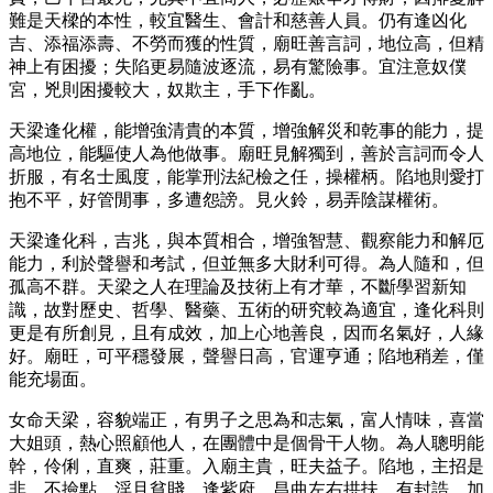
難是天樑的本性，較宜醫生、會計和慈善人員。仍有逢凶化
吉、添福添壽、不勞而獲的性質，廟旺善言詞，地位高，但精
神上有困擾；失陷更易隨波逐流，易有驚險事。宜注意奴僕
宮，兇則困擾較大，奴欺主，手下作亂。
天梁逢化權​​，能增強清貴的本質，增強解災和乾事的能力，提
高地位，能驅使人為他做事。廟旺見解獨到，善於言詞而令人
折服，有名士風度，能掌刑法紀檢之任，操權柄。陷地則愛打
抱不平，好管閒事，多遭怨謗。見火鈴，易弄陰謀權術。
天梁逢化科，吉兆，與本質相合，增強智慧、觀察能力和解厄
能力，利於聲譽和考試，但並無多大財利可得。為人隨和，但
孤高不群。天梁之人在理論及技術上有才華，不斷學習新知
識，故對歷史、哲學、醫藥、五術的研究較為適宜，逢化科則
更是有所創見，且有成效，加上心地善良，因而名氣好，人緣
好。廟旺，可平穩發展，聲譽日高，官運亨通；陷地稍差，僅
能充場面。
女命天梁，容貌端正，有男子之思為和志氣，富人情味，喜當
大姐頭，熱心照顧他人，在團體中是個骨干人物。為人聰明能
幹，伶俐，直爽，莊重。入廟主貴，旺夫益子。陷地，主招是
非，不撿點，淫且貧賤。逢紫府、昌曲左右拱扶，有封誥。加