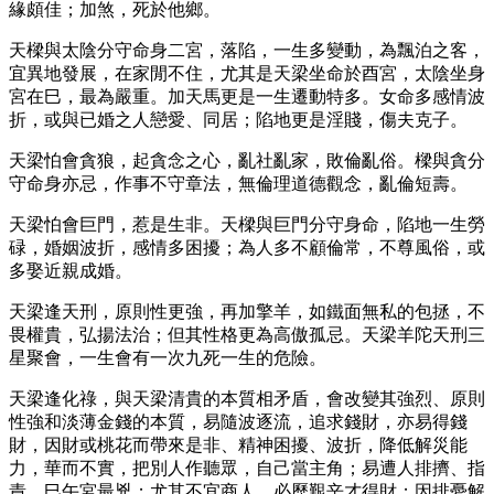
緣頗佳；加煞，死於他鄉。
天樑與太陰分守命身二宮，落陷，一生多變動，為飄泊之客，
宜異地發展，在家閒不住，尤其是天梁坐命於酉宮，太陰坐身
宮在巳，最為嚴重。加天馬更是一生遷動特多。女命多感情波
折，或與已婚之人戀愛、同居；陷地更是淫賤，傷夫克子。
天梁怕會貪狼，起貪念之心，亂社亂家，敗倫亂俗。樑與貪分
守命身亦忌，作事不守章法，無倫理道德觀念，亂倫短壽。
天梁怕會巨門，惹是生非。天樑與巨門分守身命，陷地一生勞
碌，婚姻波折，感情多困擾；為人多不顧倫常，不尊風俗，或
多娶近親成婚。
天梁逢天刑，原則性更強，再加擎羊，如鐵面無私的包拯，不
畏權貴，弘揚法治；但其性格更為高傲孤忌。天梁羊陀天刑三
星聚會，一生會有一次九死一生的危險。
天梁逢化祿，與天梁清貴的本質相矛盾，會改變其強烈、原則
性強和淡薄金錢的本質，易隨波逐流，追求錢財，亦易得錢
財，因財或桃花而帶來是非、精神困擾、波折，降低解災能
力，華而不實，把別人作聽眾，自己當主角；易遭人排擠、指
責，巳午宮最兇；尤其不宜商人，必歷艱辛才得財；因排憂解