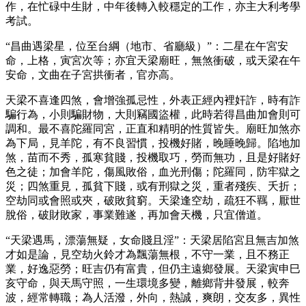
作，在忙碌中生財，中年後轉入較穩定的工作，亦主大利考學
考試。
“昌曲遇梁星，位至台綱（地市、省廳級）”：二星在午宮安
命，上格，寅宮次等；亦宜天梁廟旺，無煞衝破，或天梁在午
安命，文曲在子宮拱衝者，官亦高。
天梁不喜逢四煞，會增強孤忌性，外表正經內裡奸詐，時有詐
騙行為，小則騙財物，大則竊國盜權，此時若得昌曲加會則可
調和。最不喜陀羅同宮，正直和精明的性質皆失。廟旺加煞亦
為下局，見羊陀，有不良習慣，投機好賭，晚睡晚歸。陷地加
煞，苗而不秀，孤寒貧賤，投機取巧，勞而無功，且是好賭好
色之徒；加會羊陀，傷風敗俗，血光刑傷；陀羅同，防牢獄之
災；四煞重見，孤貧下賤，或有刑獄之災，重者殘疾、夭折；
空劫同或會照或夾，破敗貧窮。天梁逢空劫，疏狂不羈，厭世
脫俗，破財敗家，事業難遂，再加會天機，只宜僧道。
“天梁遇馬，漂蕩無疑，女命賤且淫”：天梁居陷宮且無吉加煞
才如是論，見空劫火鈴才為飄蕩無根，不守一業，且不務正
業，好逸惡勞；旺吉仍有富貴，但仍主遠鄉發展。天梁寅申巳
亥守命，與天馬守照，一生環境多變，離鄉背井發展，較奔
波，經常轉職；為人活潑，外向，熱誠，爽朗，交友多，異性