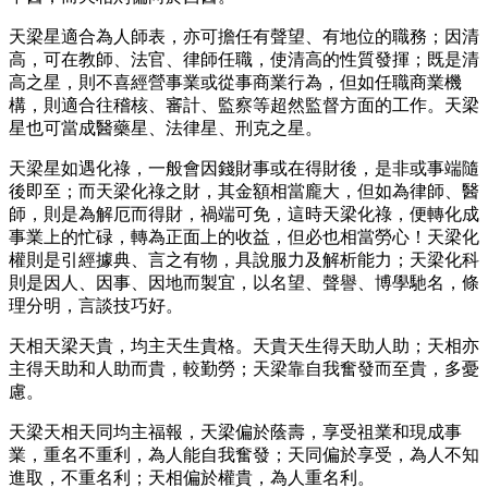
天梁星適合為人師表，亦可擔任有聲望、有地位的職務；因清
高，可在教師、法官、律師任職，使清高的性質發揮；既是清
高之星，則不喜經營事業或從事商業行為，但如任職商業機
構，則適合往稽核、審計、監察等超然監督方面的工作。天梁
星也可當成醫藥星、法律星、刑克之星。
天梁星如遇化祿，一般會因錢財事或在得財後，是非或事端隨
後即至；而天梁化祿之財，其金額相當龐大，但如為律師、醫
師，則是為解厄而得財，禍端可免，這時天梁化祿，便轉化成
事業上的忙碌，轉為正面上的收益，但必也相當勞心！天梁化
權則是引經據典、言之有物，具說服力及解析能力；天梁化科
則是因人、因事、因地而製宜，以名望、聲譽、博學馳名，條
理分明，言談技巧好。
天相天梁天貴，均主天生貴格。天貴天生得天助人助；天相亦
主得天助和人助而貴，較勤勞；天梁靠自我奮發而至貴，多憂
慮。
天梁天相天同均主福報，天梁偏於蔭壽，享受祖業和現成事
業，重名不重利，為人能自我奮發；天同偏於享受，為人不知
進取，不重名利；天相偏於權貴，為人重名利。