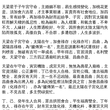
天梁星于子午宮守命，主婚姻不順，易生感情變化，加桃花更
是。須加會六吉星，才主事業順遂，富貴而有社會地位。加四
煞，常有紛爭，再加祿存為財而起紛爭。子宮，因對宮太陽廟
旺而解天樑的孤忌性，較為融和，為人穩重，和氣含蓄，不卑
不亢，人緣好，人生際遇較好。午宮，因所會的太陰太陽均失
陷而致孤克，高傲自負，不合群，多遭怨謗，人生多波折。
天梁在子宮守命，太陽在午，加會祿存（化祿亦可）昌曲，為
梁陽昌祿格，為“臚傳第一名”，意思是讀書和考試運很好，名
列榜首，無破有吉可一舉成名，早年得志，官居清貴，名利雙
收。天梁守命，三方四正遇廟旺的太陽、昌曲亦是。
天梁在午守命，寅宮機陰，戍宮天同，無煞為壽星入廟格，主
官資清顯，公正廉明，丁己癸生人合格。宜乾公職。逢吉福壽
雙全，若身宮有天同，主一生不忌凶險。最喜逢昌曲；與左右
昌曲會為出將入相，多為紀檢監察法制委員之官；加會昌曲祿
存（化祿亦可），亦為“臚傳第一名”。最忌太陽在子宮化忌來
衝，不見吉星，多主勞碌貧忙。
丁、己、癸年生人合局，眾吉拱照會合，平生福壽雙全。丁年
生人，祿存在午宮，財帛宮太陰化祿、天機化科，事業宮天同