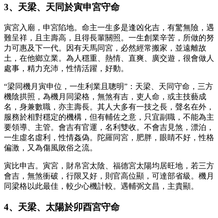
3、天梁、天同於寅申宮守命
寅宮入廟，申宮陷地。命主一生多是逢凶化吉，有驚無險，遇
難呈祥，且主壽高，且得長輩關照。一生創業辛苦，所做的努
力可惠及下一代。因有天馬同宮，必然經常搬家，並遠離故
土，在他鄉立業。為人穩重、熱情、直爽、廣交遊，很會做人
處事，精力充沛，性情活躍，好動。
“梁同機月寅申位，一生利業且聰明”：天梁、天同守命，三方
機陰拱照，為機月同梁格，無煞有吉，吏人命，或主技藝成
名，身兼數職，亦主壽長。其人大多有一技之長，聲名在外，
服務於相對穩定的機構，但有輔佐之意，只宜副職，不能為主
要領導、主管。會吉有官運，名利雙收。不會吉見煞，漂泊，
一生虛名虛利，性情姦偽。陀羅同宮，肥胖，眼睛不好，性格
偏激，又為傷風敗俗之流。
寅比申吉。寅宮，財帛宮太陰、福德宮太陽均居旺地，若三方
會吉，無煞衝破，行限又好，則官高位顯，可達部省級。機月
同梁格以此最佳，較少心機計較。遇輔弼文昌，主貴顯。
4、天梁、太陽於卯酉宮守命