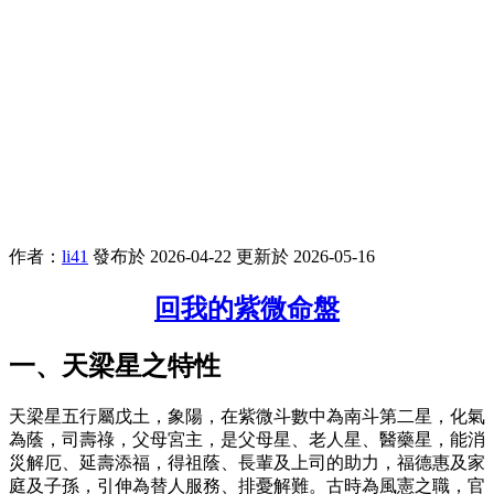
作者：
li41
發布於 2026-04-22
更新於 2026-05-16
回我的紫微命盤
一、天梁星之特性
天梁星五行屬戊土，象陽，在紫微斗數中為南斗第二星，化氣
為蔭，司壽祿，父母宮主，是父母星、老人星、醫藥星，能消
災解厄、延壽添福，​​得祖蔭、長輩及上司的助力，福德惠及家
庭及子孫，引伸為替人服務、排憂解難。古時為風憲之職，官