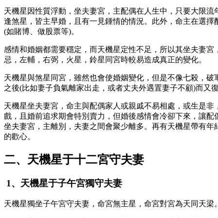
天機星因性質浮動，坐夫妻宮，主配偶在人生中，只要大限流
逢煞星，皆主早婚，且有一見鍾情的情況。此外，命主在選擇
(如賭博、做股票等)。
感情和婚姻都需要穩定，而天機星定性不足，所以其坐夫妻宮
忌，左輔，右弼，火星，鈴星同宮時較易造成真正的變化。
天機星與煞星同宮，雖然也會使婚姻變化，但是不像七殺，破
之後(比如妻子負氣離家出走，或者丈夫外遇置妻子不顧)而又
天機星坐夫妻宮，命主與配偶家人或親戚不易相處，或生是非
戲，且婚前追求期會特別賣力，但婚後感情會冷卻下來，讓配
坐夫妻宮，主離別，夫妻之間會聚少離多。再有天機星帶有年
的歡心。
二、天機星于十二宮守夫妻
1、天機星于子午宮獨守夫妻
天機星獨坐子午宮守夫妻，命宮無主星，命宮對宮為天同天梁