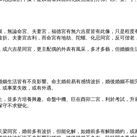
候，無論命宮、夫妻宮，福德宮有無六吉星皆有此像，只是程度
波折。夫妻宮吉利，而命宮有地劫、陀螺、化忌同宮，反可偕老
，或六吉星同宮，更主配偶的外表有風采，多才多藝，但婚姻生活
。
婚姻生活皆有不良影響。命主婚前易有感情波折，婚後婚姻不能完
，或事業失敗，或有外遇。
上，並多方培養興趣。命盤中機、巨在酉卯二宮，利於考試，升
保守不求變化。
天梁同宮，婚前多有波折，但能化解，如婚前多有解除婚約，或