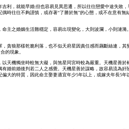
年吉利，就能早婚;但也容易見異思遷，所以往往戀愛中途失敗，
配偶時往往不夠謹慎，或存著“了勝於無”的心態，或不在意有無
，命主之婚姻生活難穩定，容易出現變化，大則波瀾，小則漣漪
軍，貪狼那樣乾脆利落，也不似天府星因責任感而藕斷絲連，其變
復合的現象。
，以天機獨坐時較無大礙，與煞星同宮時較為嚴重。天機星善於
偶有婚前婚後判若二人之感覺。天機星善於謀略，故容易流為奸
紀偏大的特質，因此命主娶妻適宜年少5年以上，或嫁夫年長5年
。