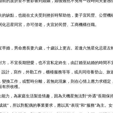
婚前的波折皆不會影響到婚姻，婚後雖然不免有一段時間夫妻感
夫的缺點，也能在丈夫受到挫折時幫助他，妻子宜民營、公營機
弼化忌星同宮，亦可偕老，夫宜於民營、工商機構任職。
宜早婚，男命應長妻六歲，十歲以上更吉。若逢六煞星化忌星左
。
對方，不宜長期戀愛，也不宜私定終生，由訂婚至結婚的時間不
，設計，寫作，外勤工作，櫃檯服務等等，或共同培養登山、旅遊
，變換工作，或暫時分離，若無此現象，則在心情上應力求穩定
面有所收穫。
生能力，為家庭生活製造情趣，因為天機星無法對“外遇”長期保
“成就”，所以對配偶的事業要求，應以其“表現”和“服務”為主