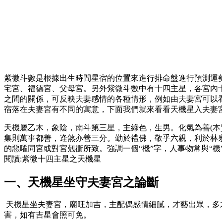
紫微斗數是根據出生時間星宿的位置來進行排命盤進行預測運
宅宮、福德宮、父母宮。另外紫微斗數中有十四主星，各宮內
之間的關係，可反映夫妻感情的各種情形，例如由夫妻宮可以
宿落在夫妻宮有不同的寓意，下面我們就來看看天機星入夫妻
天機屬乙木，象陰，南斗第三星，主綠色，生男。化氣為善(本
集則萬事都善，逢煞亦善三分。勤於禮佛，敬乎六親，利於林
的惡曜同宮或對宮剋衝所致。強調一個“機”字，人事物常與“
閱讀:紫微十四主星之天機星
一、天機星坐守夫妻宮之論斷
天機星坐夫妻宮，廟旺加吉，主配偶感情細膩，才藝出眾，多
害，如有吉星會照可免。