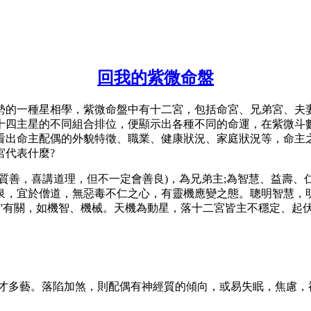
回我的紫微命盤
勢的一種星相學，紫微命盤中有十二宮，包括命宮、兄弟宮、夫
十四主星的不同組合排位，便顯示出各種不同的命運，在紫微斗
看出命主配偶的外貌特徵、職業、健康狀況、家庭狀況等，命主
宮代表什麼?
質善，喜講道理，但不一定會善良)，為兄弟主;為智慧、益壽、
泉，宜於僧道，無惡毒不仁之心，有靈機應變之態。聰明智慧，
機”有關，如機智、機械。天機為動星，落十二宮皆主不穩定、起
才多藝。落陷加煞，則配偶有神經質的傾向，或易失眠，焦慮，