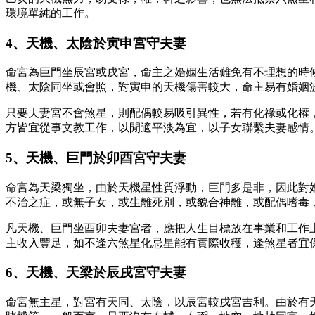
環境單純的工作。
4、天機、太陰於寅申宮守夫妻
命宮為巨門坐辰宮或戌宮，命主之婚姻生活難免有不理想的時
機、太陰同坐或會照，對寅申的天機傷害較大，命主易有婚姻
只要夫妻宮不會煞星，則配偶較易吸引異性，若有化祿或化權
方皆宜從事文教工作，以閒適平淡為宜，以子女聯繫夫妻感情
5、天機、巨門於卯酉宮守夫妻
命宮為天梁獨坐，由於天機星性質浮動，巨門多是非，因此對
不治之症，或無子女，或生離死別，或貌合神離，或配偶嗜毒
凡天機、巨門坐酉卯夫妻宮者，應把人生目標放在事業和工作
主收入豐足，如不逢六煞星化忌星能有實際收穫，逢煞星者宜
6、天機、天梁於辰戌宮守夫妻
命宮無主星，對宮有天同、太陰，以辰宮較戌宮吉利。由於有