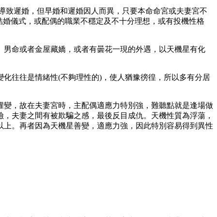
導致遲婚，但早婚和遲婚因人而異，只要本命命宮或夫妻宮不
結婚儀式，或配偶的職業不穩定及不十分理想，或有投機性格
。男命或者金屋藏嬌，或者有曇花一現的外遇，以天機星有化
化往往是情緒性(不夠理性的)，使人猶豫徬徨，所以多有分居
權變，故在夫妻宮時，主配偶適應力特別強，難聽點就是逢場做
險，夫妻之間有被欺騙之感，最後反目成仇。天機性質為浮蕩，
以上。再者因為天機星善變，適應力強，因此特別容易得到異性