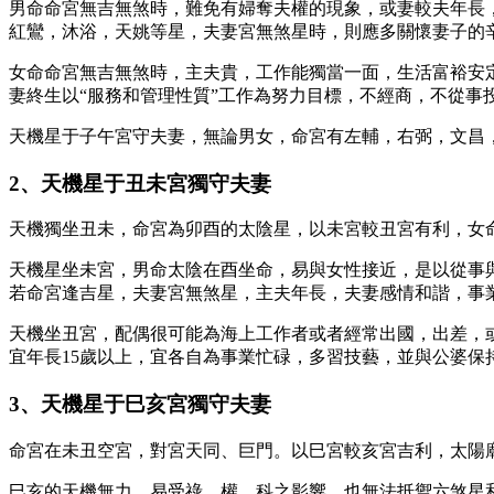
男命命宮無吉無煞時，難免有婦奪夫權的現象，或妻較夫年長
紅鸞，沐浴，天姚等星，夫妻宮無煞星時，則應多關懷妻子的
女命命宮無吉無煞時，主夫貴，工作能獨當一面，生活富裕安
妻終生以“服務和管理性質”工作為努力目標，不經商，不從事
天機星于子午宮守夫妻，無論男女，命宮有左輔，右弼，文昌
2、天機星于丑未宮獨守夫妻
天機獨坐丑未，命宮為卯酉的太陰星，以未宮較丑宮有利，女
天機星坐未宮，男命太陰在酉坐命，易與女性接近，是以從事
若命宮逢吉星，夫妻宮無煞星，主夫年長，夫妻感情和諧，事
天機坐丑宮，配偶很可能為海上工作者或者經常出國，出差，
宜年長15歲以上，宜各自為事業忙碌，多習技藝，並與公婆保
3、天機星于巳亥宮獨守夫妻
命宮在未丑空宮，對宮天同、巨門。以巳宮較亥宮吉利，太陽廟
巳亥的天機無力，易受祿，權，科之影響，也無法抵禦六煞星