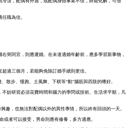
情冷淡，配偶有外遇，或配偶身體事業不佳，終能化解，可偕
構任職為佳。
輔右弼同宮，則應遲婚。在未達適婚年齡前，應多學習新事物，
宜超過三個月，若能夠免除訂婚手續則更佳。
、散步、慢跑、土風舞、下棋等“動”腦筋與四肢的嗜好。
，不妨研習必須花費時間和腦力的學問或技術。生活求平順，凡
持興趣，也無法對配偶以外的異性專情，所以終有回頭的一天。
。女命或者可以接受，男命則應有修養，多方適應。