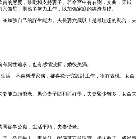
欣賞的態度，鼓勵和支持妻子。若命宮中有右弼，文曲，天鉞，
有六煞星，則應多努力工作，以加強家庭的經濟基礎。
，並加強自己的謀生能力。夫長妻六歲以上是最理想的配合，夫
前有異性追求，也有感情波折，婚後美滿。
的生活，不喜料理家務，卻喜歡研究設計工作，很有表現。女命
夫妻能白頭偕老。男命妻子隨和而好學，夫妻聚少離多，女命夫
共同從事公職，生活平順，夫妻偕老。
、辛、癸年生人，事業佳，配偶可安於現實，相夫教子，或從事