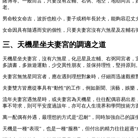
賭博等。一般而言，只要沒有左輔、右弼、地空，地劫同宮，
老。
男命較女命吉，波折也較小，妻子或稍年長於夫，能夠容忍丈
女命因具有隨遇而安的個性，只要夫妻宮沒有六煞星及左輔右
三、天機星坐夫妻宮的調適之道
天機星坐夫妻宮，沒有六煞星，化忌星及左輔、右弼同宮者，
多讀書，多旅遊運動，少交異性朋友，並保持理性，堅持原則
夫妻宮無煞星同宮者，應在遇到理想對象時，仔細而迅速觀察
夫妻雙方皆應從事具有“動性”的工作，例如新聞、演藝，娛樂
流年夫妻宮遇煞星時，或夫妻宮為天機星，往往配偶容易出差
事不苛求，則可平安度過該年，亦可在人生境界和學問技術方
萬一配偶有外遇，最理想的方式是“忍耐”，同時加強自己的謀
天機是一種“表現”，也是一種“服務”，但付出的精力往往超過