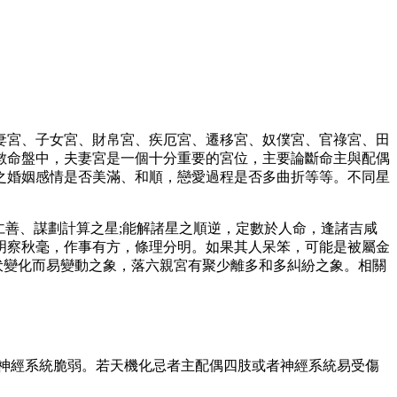
妻宮、子女宮、財帛宮、疾厄宮、遷移宮、奴僕宮、官祿宮、田
數命盤中，夫妻宮是一個十分重要的宮位，主要論斷命主與配偶
之婚姻感情是否美滿、和順，戀愛過程是否多曲折等等。不同星
仁善、謀劃計算之星;能解諸星之順逆，定數於人命，逢諸吉咸
明察秋毫，作事有方，條理分明。如果其人呆笨，可能是被屬金
伏變化而易變動之象，落六親宮有聚少離多和多糾紛之象。相關
神經系統脆弱。若天機化忌者主配偶四肢或者神經系統易受傷