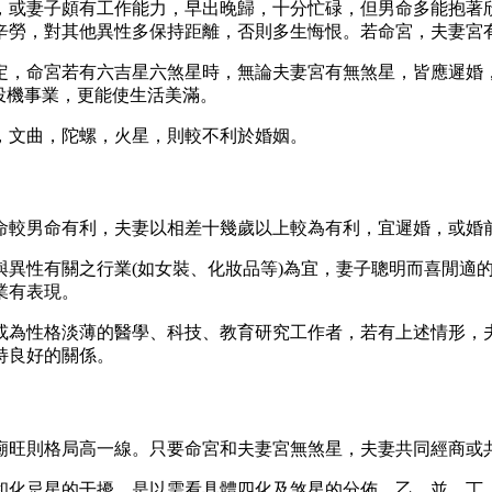
，或妻子頗有工作能力，早出晚歸，十分忙碌，但男命多能抱著
辛勞，對其他異性多保持距離，否則多生悔恨。若命宮，夫妻宮
定，命宮若有六吉星六煞星時，無論夫妻宮有無煞星，皆應遲婚
投機事業，更能使生活美滿。
，文曲，陀螺，火星，則較不利於婚姻。
命較男命有利，夫妻以相差十幾歲以上較為有利，宜遲婚，或婚
與異性有關之行業(如女裝、化妝品等)為宜，妻子聰明而喜閒適
業有表現。
或為性格淡薄的醫學、科技、教育研究工作者，若有上述情形，
持良好的關係。
旺則格局高一線。只要命宮和夫​​妻宮無煞星，夫妻共同經商或
和化忌星的干擾，是以需看具體四化及煞星的分佈。乙、並、丁