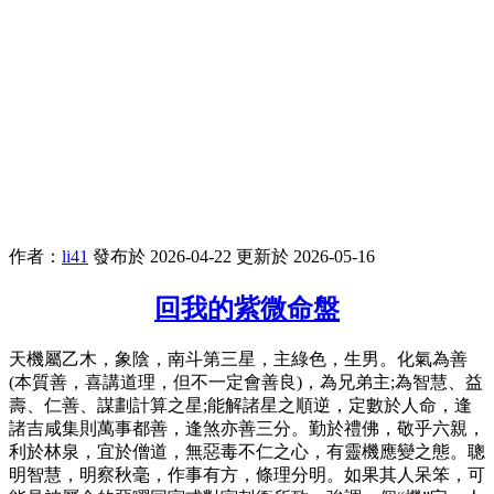
作者：
li41
發布於 2026-04-22
更新於 2026-05-16
回我的紫微命盤
天機屬乙木，象陰，南斗第三星，主綠色，生男。化氣為善
(本質善，喜講道理，但不一定會善良)，為兄弟主;為智慧、益
壽、仁善、謀劃計算之星;能解諸星之順逆，定數於人命，逢
諸吉咸集則萬事都善，逢煞亦善三分。勤於禮佛，敬乎六親，
利於林泉，宜於僧道，無惡毒不仁之心，有靈機應變之態。聰
明智慧，明察秋毫，作事有方，條理分明。如果其人呆笨，可