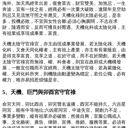
海外。加天馬經常出差，復會眾吉，財官雙美。加煞忌，一生
奔波，宜有一技之長，經商必有一次重大破敗，逢限年見空劫
刑忌又見流煞守照之年應災。天機化祿則太陰必化忌，是非
多，投機必敗，不宜與女性合夥;必須心胸廣闊，不志在求
財，隨遇而安，反而可獲良好際遇。天機化科或太陰化祿，主
有祖業或享現成事業，富貴。
天機太陰守官祿宮，亦主由現成事業發展。若太陰化祿、天機
化科，又會天同化權者，主有祖上產業，亦主有長輩蔭庇，由
是得克享富貴。克享之道，在於守成，而不在於開創。若天機
太陰守官祿宮而無祿、權、科會者，則宜在政府或大機構發
展，一般宜任職而不宜經商。天機太陰守官祿，若為紫微化
權、天府化科所夾，則機陰由動盪變為穩定，若任公職，必有
權力，唯亦易招惹煩惱是非。
5、天機、巨門與卯酉宮守官祿
命宮天同，卯比酉吉，卯宮聲名遠播，酉宮不能持久。六吉星
同宮，能有中等地位;六凶星同宮，中途失官。開創力不足，
事業多變動，縱有祖業亦必破敗，然後自興，宜服公職或人
事、文化藝術、廣告、律師、宣傳、推銷、服務等業。必須有