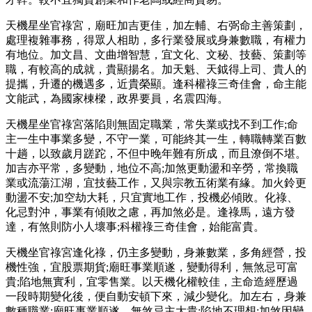
天機星坐官祿宮，廟旺加吉更佳，加左輔、右弼命主善策劃，
處理複雜事務，得眾人相助，多行業發展或身兼數職，有權力
有地位。加文昌、文曲增智慧，宜文化、文秘、技藝、策劃等
職，有較高的成就，貴顯揚名。加天魁、天鉞得上司、貴人的
提攜，升遷的機遇多，近貴榮顯。逢科權祿三奇佳會，命主能
文能武，為國家棟樑，政界要員，名震四海。
天機星坐官祿宮落陷則無固定職業，常失業或找不到工作;命
主一生中事業多變，不守一業，可能終其一生，轉職轉業百數
十趟，以致歲月蹉跎，不但中晚年難有所成，而且潦倒不堪。
加吉亦平常，多變動，地位不高;加煞更動盪和辛勞，常換職
業或流蕩江湖，宜技藝工作，又與宗教五術業有緣。加火鈴更
動盪不安;加空劫大耗，只宜實地工作，投機必傾敗。化祿、
化忌對沖，事業有傾敗之慮，再加煞必是。逢祿馬，遠方發
達，有煞則防小人壞事;科權祿三奇佳會，始能富貴。
天機坐官祿宮逢化祿，仍主多變動，身兼數業，多角經營，投
機性強，宜股票期貨;廟旺事業順遂，變動得利，無煞忌可富
貴;陷地無實利，宜零售業。以天機化權較佳，主命造經歷過
一段時期變化後，便自動安頓下來，減少變化。加左右，身兼
數種職業;廟旺事業順遂，無煞忌主大貴;陷地不理想;加煞因變