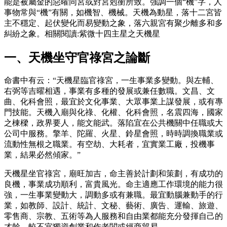
能是被屬金的惡曜同宮或對宮剋衝所致。強調一個“機”字，人
事物常與“機”有關，如機智、機械。天機為動星，落十二宮皆
主不穩定、起伏變化而易變動之象，落六親宮有聚少離多和多
糾紛之象。相關閱讀:紫微十四主星之天機星
一、天機坐守官祿宮之論斷
命書中有云：“天機星臨官祿宮，一生事業多變動。與左輔、
右弼等吉曜相遇，事業有多種的發展或兼任數職。文昌、文
曲、化科會照，最宜於文化事業、大眾事業上謀發展，或有專
門技能。天機入廟與化祿、化權、化科會照，名震四海，國家
之棟樑，政界要人，能文能武。落陷宜在公共機關中任職或大
公司中服務。擎羊、陀羅、火星、鈴星會照，時時調換職業或
流動性無根之職業。有空劫、大耗者，宜實業工廠，投機事
業，結果必然傾家。”
天機星坐官祿宮，廟旺加吉，命主善於計劃和策劃，有成功的
良機，事業成功順利，富貴風光。命主適應工作環境的能力很
強，一生事業變動大，調動多或有兼職。最宜動腦兼動手的行
業，如教師、設計、統計、文秘、藝術、廣告、運輸、旅遊、
零售商、宗教、五術等為人服務和自由業都能充分發揮自己的
才幹。較不宜獨資創業和作老闆或經商貿易。