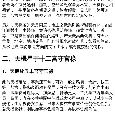
者最為不宜見煞刑、虛耗、空劫等兇曜者亦不宜。天機祿忌相
衝者，一生事業必有傾覆之虞，煞者傾覆，見吉曜則終可無
恙。若吉煞交集，則視大運、流年吉凶以定其安危。
另外，天機若與天月同度，命主之職業與醫學醫藥有關，如當
江湖醫生、中醫師，亦適合物理治療師、職業治療師、護士
等，或是當醫藥保健雜誌的編輯。若天機昌曲化科，有天巫、
華蓋、地空、地劫等星，則利於風水術數行業，如看相算命、
風水勘輿;或從事這方面的文字出版，或有關技藝的傳授。
二、天機星于十二宮守官祿
1、天機於丑未宮守官祿
此為天機落陷，事業運平常，可為一般公務員、會計、技工
等。加吉，變動多而稍有發展，可有一技之長，則宜自由職
業，事業仍可過得去。加煞忌，變動更大，常失業或為無業人
員，貧困，宜在公共機關中任職或大公司中服務，以減少事業
變化，生活獲得安全感。丑未天機亦主事業帶任勞任怨性質。
若天機化祿，則以從事零售業為宜，亦以零售業為佳。