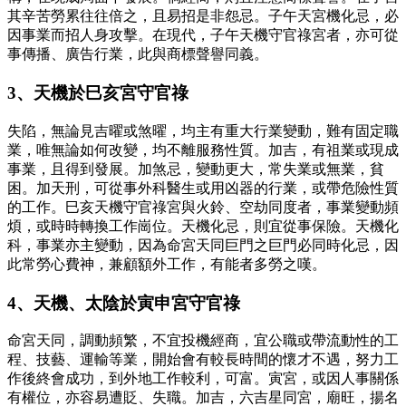
其辛苦勞累往往倍之，且易招是非怨忌。子午天宮機化忌，必
因事業而招人身攻擊。在現代，子午天機守官祿宮者，亦可從
事傳播、廣告行業，此與商標聲譽同義。
3、天機於巳亥宮守官祿
失陷，無論見吉曜或煞曜，均主有重大行業變動，難有固定職
業，唯無論如何改變，均不離服務性質。加吉，有祖業或現成
事業，且得到發展。加煞忌，變動更大，常失業或無業，貧
困。加天刑，可從事外科醫生或用凶器的行業，或帶危險性質
的工作。巳亥天機守官祿宮與火鈴、空劫同度者，事業變動頻
煩，或時時轉換工作崗位。天機化忌，則宜從事保險。天機化
科，事業亦主變動，因為命宮天同巨門之巨門必同時化忌，因
此常勞心費神，兼顧額外工作，有能者多勞之嘆。
4、天機、太陰於寅申宮守官祿
命宮天同，調動頻繁，不宜投機經商，宜公職或帶流動性的工
程、技藝、運輸等業，開始會有較長時間的懷才不遇，努力工
作後終會成功，到外地工作較利，可富。寅宮，或因人事關係
有權位，亦容易遭貶、失職。加吉，六吉星同宮，廟旺，揚名