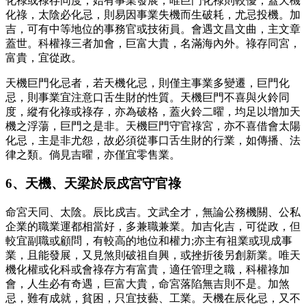
化祿或祿存同度，始有事業發展，唯巨門化祿則較優，蓋天機
化祿，太陰必化忌，則易因事業失機而生破耗，尤忌投機。加
吉，可有中等地位的事務官或技術員。會遇文昌文曲，主文章
蓋世。科權祿三者加會，巨富大貴，名滿海內外。祿存同宮，
富貴，宜從政。
天機巨門化忌者，若天機化忌，則僅主事業多變遷，巨門化
忌，則事業宜注意口舌生財的性質。天機巨門不喜與火鈴同
度，縱有化祿或祿存，亦為破格，蓋火鈴二曜，均足以增加天
機之浮蕩，巨門之是非。天機巨門守官祿宮，亦不喜借會太陽
化忌，主是非尤怨，故必須從事口舌生財的行業，如傳播、法
律之類。倘見吉曜，亦僅宜零售業。
6、天機、天梁於辰戍宮守官祿
命宮天同、太陰。辰比戍吉。文武全才，無論公務機關、公私
企業的職業運都相當好，多兼職兼業。加吉化吉，可從政，但
較宜副職或顧問，有較高的地位和權力;亦主有祖業或現成事
業，且能發展，又見煞則破祖自興，或挫折後另創新業。唯天
機化權或化科或會祿存方有富貴，適任管理之職，科權祿加
會，人生必有奇遇，巨富大貴，命宮落陷無吉則不是。加煞
忌，難有成就，貧困，只宜技藝、工業。天機在辰化忌，又不