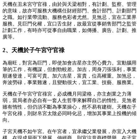
天機在丑未宮守官祿，由於與天梁相對，有計劃、監察、管理
的意味，故亦可服務大機構任財經部門、會計部門、計劃部門
之職。如行業帶流動、服務色彩者尤然。見煞忌，宜在工業界
服務。見巨門化權，宜口舌生財，故最宜從事銷售部門之監管
計劃工作，有時亦可從事自由職業，如傳播、廣告、計劃、推
廣等。
2、天機於子午宮守官祿
為廟旺，對宮為巨門，即使加會吉星亦主勞心費力。宜動腦用
筆的工作，有機謀，但創勁較差。加吉，周身刀張張利，事業
順遂發達，可富可貴。加六吉星，富貴，位高權重。加煞忌，
奔波勞碌，事業難遂，且變動很大，宜工業、技藝、服務業。
天機在子午宮守官祿宮，必成機月同梁格，亦主創業之力薄
弱，當局者亦必自有一套人生哲學來解釋自己的惰性。見煞者
雖有惰性，但仍須不斷為事業操心，然不易有建樹。天機在子
午宮化祿，則財帛宮太陰必同時化忌，增加其事業上投機的傾
向。
子宮天機不如午宮。在午宮者，宜承繼父業發展，亦宜入大機
構，在現成局面下發展。倘經商，則宜注意商標聲譽。在子宮