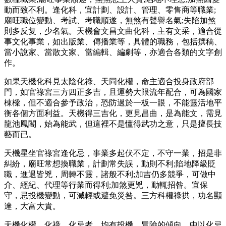
動而致不利。逢化科，宜計劃、設計、管理、零售商等職業;
廟旺職位變動、考試、考職順遂，無煞有聲譽名氣;失陷加煞
則多反复，少名氣。天機會文昌文曲化科，主有文采，適合從
事文化事業，如出版業、傳播業等，具體的職務，包括撰稿、
當小說家、當散文家、當編輯、編劇等，亦適合各類的文字創
作。
如果天機化科見太陰化祿、天同化權，命主適合投身政府部
門，如官祿宮三方四正多吉，且運勢大限流年配合，可為國家
棟樑，但不適合參予政治，恐防過於一板一眼，不能靈活地平
衡各個方面利益。天機得三吉化，更見昌曲，是為能文，需見
龍池鳳閣，始為能武，但這裡不是懂得武功之意，只是擅長技
藝而已。
天機星坐官祿宮逢化忌，事業多起伏不定，不守一業，招是非
糾紛，廟旺常想換職業，計劃常失誤，動則不利;陷地降級貶
職，進退皆兇，周轉不靈，諸般不利;加吉仍多競爭，可做中
介、經紀、代理等行業而得利;加煞更兇，動輒招咎。宜保
守，忌投機變動，可減輕或避免災咎。三方科權祿拱，功名顯
達，大富大貴。
天機化權、化祿、化忌者，均有投機、冒險的傾向，中以化忌