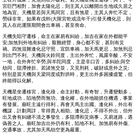
宮巨門相對，加會太陽化忌，則主其人以離開出生地或久居之
地為宜。天機星若與天馬同宮，且有煞星，主其人奔忙不定，
勞碌非常。如果有戊幹(大限宮乾或流年干)引發天機化忌，則
其人在此運限期間會出車禍，甚至喪命。
天機失陷守遷移，命主在家易有糾紛，加吉在家在外都能平
安;加煞到外地有糾紛，艱難經營，身心都不安，甚則有災
禍。四煞混雜逢化忌守照，宜防車禍，加天馬更忌，加煞刑忌
則出門不利。天機與火鈴同度，主出外奔忙，風露辛酸，不安
一地，在外奔忙辛勞;與羊陀同度，主是非口舌，多糾紛;與空
劫同，阻滯挫折。若諸煞交並，又見刑耗，破財或意外之災;
特別是當天機與天梁同度或對拱時，更主出外多困擾虛驚，但
終能得以化解。
天機星坐遷移宮，逢化祿，命主好動，有奇智，升遷變動多，
旺地成功，陷地勞而無功。逢化權，在外地能抓住機遇，事業
有發展。廟旺主遠行得利，再會天馬主出國。逢化科，外出有
機謀，計劃周詳，常得貴人相助。逢化忌，不得不外出，但外
出又會有糾纏不清之事發生，多阻滯和災病事，又易迷路，遇
偽善之人。廟旺加吉出外仍有利，陷地不利。加煞易有外傷、
交通事故，尤其加天馬劫空更為嚴重。