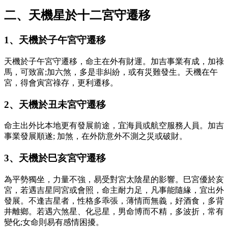
二、天機星於十二宮守遷移
1、天機於子午宮守遷移
天機於子午宮守遷移，命主在外有財運。加吉事業有成，加祿
馬，可致富;加六煞，多是非糾紛，或有災難發生。天機在午
宮，得會寅宮祿存，更利遷移。
2、天機於丑未宮守遷移
命主出外比本地更有發展前途，宜海員或航空服務人員。加吉
事業發展順遂; 加煞，在外防意外不測之災或破財。
3、天機於巳亥宮守遷移
為平勢獨坐，力量不強，易受對宮太陰星的影響。巳宮優於亥
宮，若遇吉星同宮或會照，命主耐力足，凡事能隨緣，宜出外
發展。不逢吉星者，性格多乖張，薄情而無義，好酒食，多背
井離鄉。若遇六煞星、化忌星，男命博而不精，多波折，常有
變化;女命則易有感情困擾。