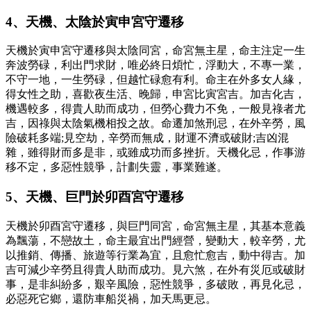
4、天機、太陰於寅申宮守遷移
天機於寅申宮守遷移與太陰同宮，命宮無主星，命主注定一生
奔波勞碌，利出門求財，唯必終日煩忙，浮動大，不專一業，
不守一地，一生勞碌，但越忙碌愈有利。命主在外多女人緣，
得女性之助，喜歡夜生活、晚歸，申宮比寅宮吉。加吉化吉，
機遇較多，得貴人助而成功，但勞心費力不免，一般見祿者尤
吉，因祿與太陰氣機相投之故。命遷加煞刑忌，在外辛勞，風
險破耗多端;見空劫，辛勞而無成，財運不濟或破財;吉凶混
雜，雖得財而多是非，或雖成功而多挫折。天機化忌，作事游
移不定，多惡性競爭，計劃失靈，事業難遂。
5、天機、巨門於卯酉宮守遷移
天機於卯酉宮守遷移，與巨門同宮，命宮無主星，其基本意義
為飄蕩，不戀故土，命主最宜出門經營，變動大，較辛勞，尤
以推銷、傳播、旅遊等行業為宜，且愈忙愈吉，動中得吉。加
吉可減少辛勞且得貴人助而成功。見六煞，在外有災厄或破財
事，是非糾紛多，艱辛風險，惡性競爭，多破敗，再見化忌，
必惡死它鄉，還防車船災禍，加天馬更忌。