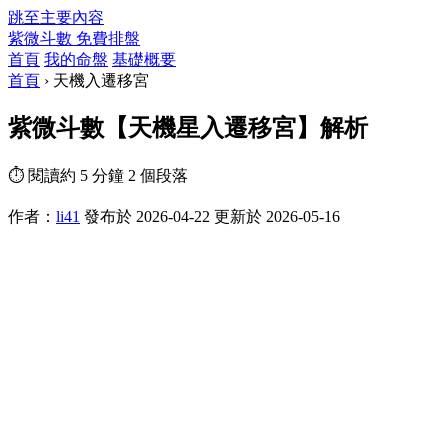
跳至主要內容
紫微斗數
免費排盤
首頁
我的命盤
基礎概要
首頁
›
天機入遷移宮
紫微斗數【天機星入遷移宮】解析
⏱ 閱讀約 5 分鐘
2 個段落
作者：
li41
發布於 2026-04-22
更新於 2026-05-16