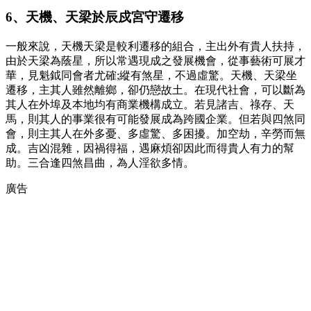
6、天機、天梁於辰戍宮守遷移
一般來說，天機天梁是較利遷移的組合，主出外有貴人扶持，
由於天梁為蔭星，所以常遇現成之發展機會，從事藝術可展才
華，見魁鉞同會者尤確;縱有煞星，不過虛驚。天機、天梁坐
遷移，主其人雖然離鄉，卻仍戀故土。在現代社會，可以斷為
其人在外埠及本地均有商業機構成立。若見諸吉、祿存、天
馬，則其人的事業很有可能發展成為跨國企業。但若與四煞同
會，則主其人在外多憂、多虛驚、多困擾。加空劫，辛勞而無
成。吉凶混雜，因禍得福，遇麻煩卻因此而得貴人有力的幫
助。三合逢四煞昌曲，為人淫欲多情。
廣告