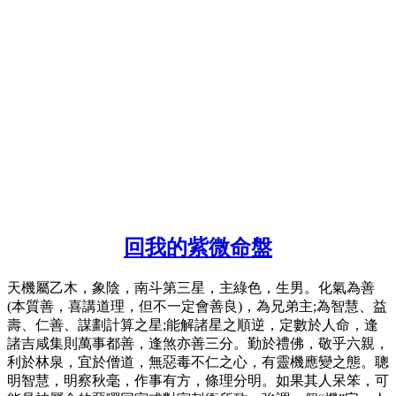
回我的紫微命盤
天機屬乙木，象陰，南斗第三星，主綠色，生男。化氣為善
(本質善，喜講道理，但不一定會善良)，為兄弟主;為智慧、益
壽、仁善、謀劃計算之星;能解諸星之順逆，定數於人命，逢
諸吉咸集則萬事都善，逢煞亦善三分。勤於禮佛，敬乎六親，
利於林泉，宜於僧道，無惡毒不仁之心，有靈機應變之態。聰
明智慧，明察秋毫，作事有方，條理分明。如果其人呆笨，可