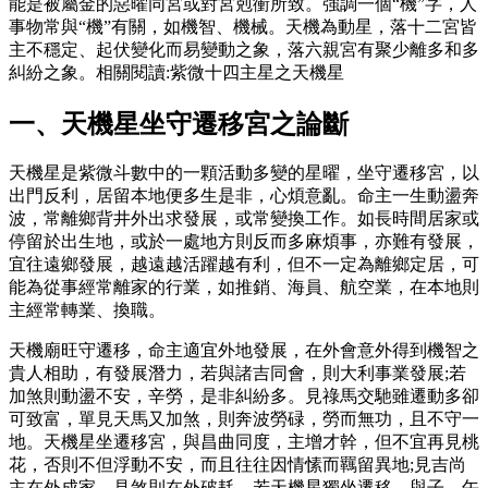
能是被屬金的惡曜同宮或對宮剋衝所致。強調一個“機”字，人
事物常與“機”有關，如機智、機械。天機為動星，落十二宮皆
主不穩定、起伏變化而易變動之象，落六親宮有聚少離多和多
糾紛之象。相關閱讀:紫微十四主星之天機星
一、天機星坐守遷移宮之論斷
天機星是紫微斗數中的一顆活動多變的星曜，坐守遷移宮，以
出門反利，居留本地便多生是非，心煩意亂。命主一生動盪奔
波，常離鄉背井外出求發展，或常變換工作。如長時間居家或
停留於出生地，或於一處地方則反而多麻煩事，亦難有發展，
宜往遠鄉發展，越遠越活躍越有利，但不一定為離鄉定居，可
能為從事經常離家的行業，如推銷、海員、航空業，在本地則
主經常轉業、換職。
天機廟旺守遷移，命主適宜外地發展，在外會意外得到機智之
貴人相助，有發展潛力，若與諸吉同會，則大利事業發展;若
加煞則動盪不安，辛勞，是非糾紛多。見祿馬交馳雖遷動多卻
可致富，單見天馬又加煞，則奔波勞碌，勞而無功，且不守一
地。天機星坐遷移宮，與昌曲同度，主增才幹，但不宜再見桃
花，否則不但浮動不安，而且往往因情愫而羈留異地;見吉尚
主在外成家，見煞則在外破耗。若天機星獨坐遷移，與子、午