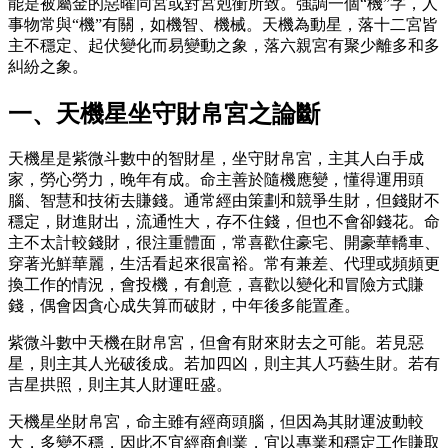
能是被屬金的惡曜同宮或對宮剋衝所致。強調一個“機”字，人
事物常與“機”有關，如機智、機械。天機為動星，落十二宮皆
主不穩定、起伏變化而易變動之象，落六親宮有聚少離多和多
糾紛之象。
一、天機星坐守財帛宮之論斷
天機星是紫微斗數中的智財星，坐守財帛宮，主其人白手成
家，勞心勞力，晚年有成。命主善於隨機應變，懂得運用頭
腦、智慧和技術去賺錢。通常經由策劃和競爭生財，但錢財不
穩定，財進財出，流通性大，存不住錢，但也不會卻錢花。命
主不太計較錢財，很注重體面，常喜歡住豪宅、開豪華轎車、
穿著光鮮華麗，生活看起來很富裕。常有兼差、代理或頻頻更
換工作的情況，會投機，有創意，喜歡以變化和冒險方式賺
錢，偶會因貪心成失算而破財，中年後多能置產。
紫微斗數中天機在財帛宮，但會有財來財去之可能。若見惡
星，則主其人光破後成。若加四凶，則主其人巧藝生財。若有
吉星拱照，則主其人財運旺盛。
天機星坐財帛宮，命主雖有經商頭腦，但因為其財運波動較
大，多變不穩，因此不宜經商創業，宜以專業和穩定工作賺取