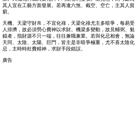
其人宜在工藝方面發展。若再逢六煞、截空、空亡，主其人貧
窮。
天機、天梁守財帛，不宜化祿，天梁化祿尤主多暗爭，每易受
人排擠，故必須勞心費神以求財。機梁多變動，故見輔弼、魁
鉞者，指財源不只一端，往往兼職兼業。若與化忌相會，無論
天同、太陰、太陽、巨門，皆主是非暗爭極重，尤不喜太陰化
忌，主時時枉費精神，求財手段錯誤。
廣告