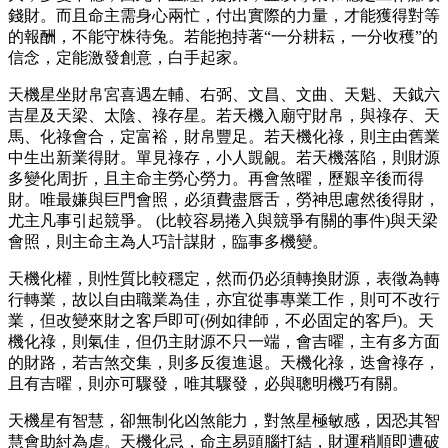
錢財。而且命主需身心兩忙，付出實際的力量，才能獲得對等
的報酬，不能守株待兔。若能抱持著“一分耕耘，一分收穫”的
信念，定能激發創意，白手起家。
天機星坐財帛宮喜遇左輔、右弼、文昌、文曲、天魁、天鉞六
吉星及天梁、太陰、祿存星。若天機入廟守財帛，與祿存、天
馬、化祿會合，定富裕，財帛豐足。若天機化祿，則主由舊業
中生出新業得財。單見祿存，小人覬覦。若天機落陷，則財源
多變化周折，且主命主勞心勞力。再會煞曜，歷艱辛後而得
財。唯最嫌與巨門會照，必須費盡唇舌，勞神思慮然後得財，
尤主凡事引起競爭。 (比較容易捲入與競爭有關的事件)與天梁
會照，則主命主為人巧計謀財，臨事多機變。
天機化權，則性質比較穩定，然而仍必須轉換財源，表徵為轉
行轉業，故以自由職業為佳，亦宜從事專業工作，則可不改行
業，但改變來財之客戶即可(例如律師，不必固定的客戶)。天
機化祿，則氣佳，但仍主財源不只一端，會吉曜，主有多方面
的財路，若吉煞交集，則多反復進退。天機化祿，迭會祿存，
且有吉曜，則亦可驟發，唯其驟發，必與聰明機巧有關。
天機星有智慧，卻無制化凶煞能力，對煞星極敏感，因恐其智
慧會助紂為虐。天機化忌，命主易頭腦打結，財運稍順即遭破