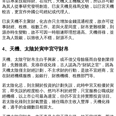
常以專業技能得財。在現代，天機又主機械文明，所以亦可斷
為其人從事研究發明創造。巳亥天機見祿馬交馳，以巳宮天機
較吉，更宜作外國公司經紀或代理人。
巳亥天機不主聚財，化吉亦只主增加金錢流通程度，故亦可從
事財經、稅務、核數工作。若與火星同度，財帛更難積聚，則
源亦時生變動，故不可因一時順遂即理想過高。天機得祿，並
主為人覬覦，以致收入不穩，財源不久。
4、天機、太陰於寅申宮守財帛
天機、太陰守財帛主白手興家，或不借父母餘蔭而自發創業得
財，先難後易。見祿存或化祿，古人認為乃“財賦之官”，因為
天機太陰僅主財經計劃，不主求財的行動，是故不宜經商，宜
在財經機構服務，如銀行、財務機構、稅務部門等。
若太陰化忌，則主關於投資的計劃失誤，此時申宮又較優於寅
宮，即失誤的程度較小。然均不利於經營，只宜服務公職或財
經機構，以上市公司最為適宜，但仍不宜主持實際投資項目。
若太陰化祿則主財氣豐盈，雖任職亦主收入豐厚，天機化祿
者，過手的金錢數目相當大。