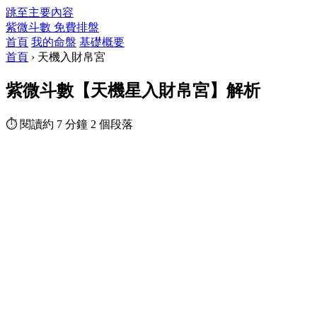
跳至主要內容
紫微斗數
免費排盤
首頁
我的命盤
基礎概要
首頁
›
天機入財帛宮
紫微斗數【天機星入財帛宮】解析
⏱ 閱讀約 7 分鐘
2 個段落