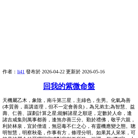
作者：
li41
發布於 2026-04-22
更新於 2026-05-16
回我的紫微命盤
天機屬乙木，象陰，南斗第三星，主綠色，生男。化氣為善
(本質善，喜講道理，但不一定會善良)，為兄弟主;為智慧、益
壽、仁善、謀劃計算之星;能解諸星之順逆，定數於人命，逢
諸吉咸集則萬事都善，逢煞亦善三分。勤於禮佛，敬乎六親，
利於林泉，宜於僧道，無惡毒不仁之心，有靈機應變之態。聰
明智慧，明察秋毫，作事有方，條理分明。如果其人呆笨，可