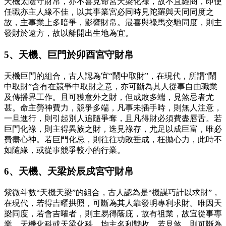
天機太陰守財帛，亦不喜見命宮天梁化祿，故不宜經商，即使
任職亦主人緣不佳，以其事業宮必同時見陀羅與天同同度之
故，主事業上多暗爭，影響財帛。最喜與祿馬交馳同度，則主
發財於遠方，故以離開出生地為宜。
5、天機、巨門於卯酉宮守財帛
天機巨門的組合，古人認為宜“鬧中取財”，在現代，所謂“鬧
中取財”含有在競爭中取財之意，亦可斷為其人從事自由職業
及傳播界工作。且可獲意外之財，但成敗多端，見煞忌者尤
甚。命主勞神費力，競爭多端，凡事未插手時，則無人注意，
一旦進行，則引起別人追隨爭奪，且凡得財必須費盡唇舌。若
巨門化祿，則主得異族之財，迭見祿存，尤足以成巨富，唯必
費盡心神。若巨門化忌，則往往功敗垂成，枉拋心力，此時不
如隨緣，或從事競爭較小的行業。
6、天機、天梁於辰戍宮守財帛
紫微斗數“天機天梁”的組合，古人認為是“機謀巧計以求財”，
在現代，若得吉曜拱照，可斷為其人靠發明專利求財。唯因天
梁同度，若會吉曜者，則主易得蔭庇，故有祖業，故宜從事專
業。天機化科或天梁化科，均主名利雙收。若見煞，則可斷為