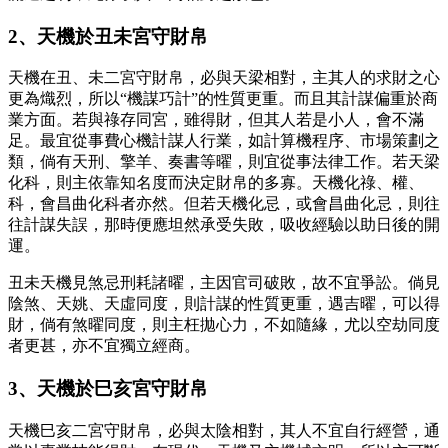
2、天機於丑未宮守財帛
天機在丑、未二宮守財帛，必與天梁相對，主其人的求財之心
更為熾烈，所以“機謀巧計”的性質更重。而且其計謀偏重於商
業方面。若與祿存同宮，雖得財，但其人若是小人，會不滿
足。最宜從事費心機計謀人行業，如計算機程序、市場策劃之
類，倘有天刑、擎羊、奏書等曜，則宜從事法律工作。若天梁
化科，則主依靠知名度而決定財帛的多寡。天機化祿、權、
科，會昌曲化科者亦然。但若天機化忌，或會昌曲化忌，則往
往計謀失誤，那時便應坦然承受失敗，吸收經驗以助日後的開
運。
丑未天機見煞忌刑耗諸曜，主因官司破敗，故不宜爭訟。倘見
陰煞、天姚、天虛同度，則計謀的性質更重，遇吉曜，可以得
財，倘有煞曜同度，則主枉拋心力，不如隨緣，尤以空劫同度
者更甚，亦不宜獨立經商。
3、天機於巳亥宮守財帛
天機巳亥二宮守財帛，必與太陰相對，其人不宜自行經營，通