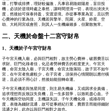
壞，打擊或排擠，理財較偏激，凡事容易陰錯陽差，盲目投
機，必須於逆境時處之泰然，讓時間澄清一切，表現出泱泱大
度，然後始可保泰持盈，安渡逆境。亦從事專業為宜，且以勞
心費神的行業為佳。天機若與擎羊、陀羅、火星、鈴星、空
劫、大耗同宮或會照，則其人一生機緣雖多，但聚散無常。
二、天機於命盤十二宮守財帛
1、天機於子午宮守財帛
子午宮天機入廟，必與巨門相對，故主勞心費神，破唇費舌以
求財。巨門化祿者佳，化忌者勞神費舌的程度更大。午宮天
機，命宮太陰入廟，子宮天機，命宮太陰落陷，故子宮不如午
宮，在午宮者焦慮較少，在子宮者，須保持心情開朗以應付橫
逆，且必須不用心計，然後始能扭轉命運。
子午宮天機若與煞星同度，則主易失機緣，又或因求全責備，
追求理想而反致誤失良機，且一生多競爭，以致耗盡心血。子
午天機與空劫同度，主機謀失誤。子午天機化祿，或祿存同
度，表徵為錢財流通，故可從事經紀行業，費唇舌而能得錢財
流通之利，此亦以與巨門相對之故也。