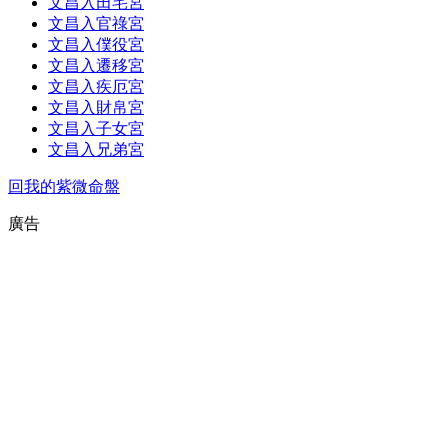
文昌入田宅宮
文昌入官祿宮
文昌入僕役宮
文昌入遷移宮
文昌入疾厄宮
文昌入財帛宮
文昌入子女宮
文昌入兄弟宮
回我的紫微命盤
廣告