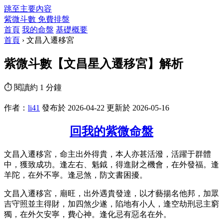
跳至主要內容
紫微斗數
免費排盤
首頁
我的命盤
基礎概要
首頁
›
文昌入遷移宮
紫微斗數【文昌星入遷移宮】解析
⏱ 閱讀約 1 分鐘
作者：
li41
發布於 2026-04-22
更新於 2026-05-16
回我的紫微命盤
文昌入遷移宮，命主出外得貴，本人亦甚活潑，活躍于群體
中，獲致成功。逢左右、魁鉞，得進財之機會，在外發福。逢
羊陀，在外不寧。逢忌煞，防文書困擾。
文昌入遷移宮，廟旺，出外遇貴發達，以才藝揚名他邦，加眾
吉守照並主得財，加四煞少遂，陷地有小人，逢空劫刑忌主窮
獨，在外欠安寧，費心神。逢化忌有惡名在外。