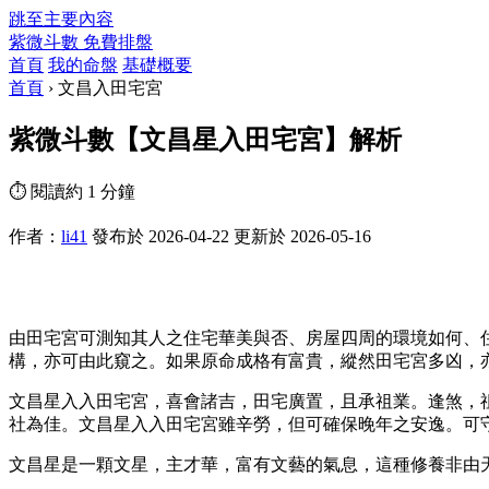
跳至主要內容
紫微斗數
免費排盤
首頁
我的命盤
基礎概要
首頁
›
文昌入田宅宮
紫微斗數【文昌星入田宅宮】解析
⏱ 閱讀約 1 分鐘
作者：
li41
發布於 2026-04-22
更新於 2026-05-16
由田宅宮可測知其人之住宅華美與否、房屋四周的環境如何、
構，亦可由此窺之。如果原命成格有富貴，縱然田宅宮多凶，
文昌星入入田宅宮，喜會諸吉，田宅廣置，且承祖業。逢煞，
社為佳。文昌星入入田宅宮雖辛勞，但可確保晚年之安逸。可
文昌星是一顆文星，主才華，富有文藝的氣息，這種修養非由