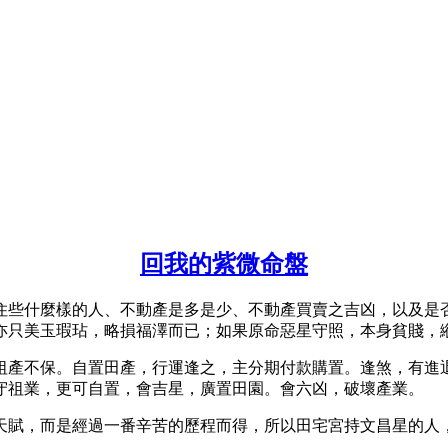
回我的紫微命盤
住些什麼樣的人、不動產是多是少、不動產買賣之吉凶，以及是
亦只美玉瑕玷，略損福澤而已；如果原命惡星守照，本身貧賤，
祖產不保。自置田產，行運逢之，主分期付款購置。逢煞，有進
守祖業，更可自置，會吉星，廣置田園。會六凶，破壞產業。
天賦，而是經過一番辛苦的歷程而得，所以田宅宮持文昌星的人