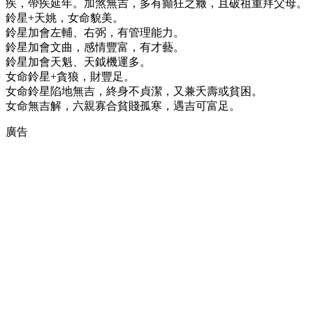
疾，帶疾延年。加煞無吉，多有癲狂之癥，且破祖重拜父母。
鈴星+天姚，女命貌美。
鈴星加會左輔、右弼，有管理能力。
鈴星加會文曲，感情豐富，有才藝。
鈴星加會天魁、天鉞機運多。
女命鈴星+貪狼，財豐足。
女命鈴星陷地無吉，終身不貞潔，又兼夭壽或貧困。
女命無吉解，六親寡合貧賤孤寒，遇吉可富足。
廣告