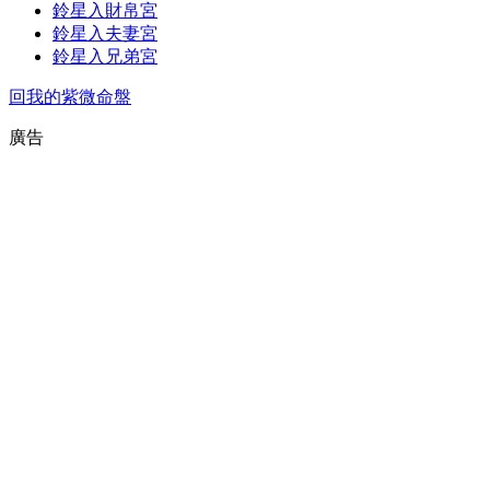
鈴星入財帛宮
鈴星入夫妻宮
鈴星入兄弟宮
回我的紫微命盤
廣告