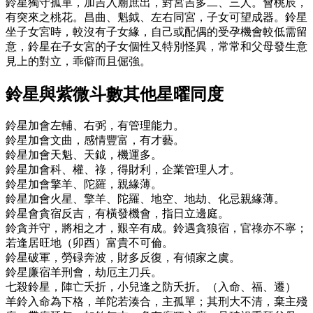
鈴星獨守孤單，加吉入廟庶出，對宮吉多二、三人。會桃辰，
有突來之桃花。昌曲、魁鉞、左右同宮，子女可望成器。鈴星
坐子女宮時，較沒有子女緣，自己或配偶的受孕機會較低需留
意，鈴星在子女宮的子女個性又特別怪異，常常和父母發生意
見上的對立，乖僻而且倔強。
鈴星與紫微斗數其他星曜同度
鈴星加會左輔、右弼，有管理能力。
鈴星加會文曲，感情豐富，有才藝。
鈴星加會天魁、天鉞，機運多。
鈴星加會科、權、祿，得財利，企業管理人才。
鈴星加會擎羊、陀羅，親緣薄。
鈴星加會火星、擎羊、陀羅、地空、地劫、化忌親緣薄。
鈴星會貪宿反吉，有橫發機會，指日立邊庭。
鈴貪并守，將相之才，艱辛有成。鈴遇貪狼宿，官祿亦不寧；
若逢居旺地（卯酉）富貴不可倫。
鈴星破軍，勞碌奔波，財多反復，有傾家之虞。
鈴星廉宿羊刑會，劫厄主刀兵。
七殺鈴星，陣亡夭折，小兒逢之防夭折。（入命、福、遷）
羊鈴入命為下格，羊陀若湊合，主孤單；其刑大不清，棄主殘