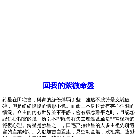
回我的紫微命盤
鈴星在田宅宮，與家的緣份薄弱了些，雖然不致於是支離破
碎，但是紛紛擾擾的情形不免。而命主本身也會有存不住錢的
情況。命主的內心世界並不平靜，會有氣忿難平之時，且記怨
記仇心相當的強，所以不排除會有失去理性甚至是非常極端的
報復心理。鈴星是煞星之一，田宅宮持鈴星的人多主祖先所遺
留的產業難守。入廟加吉自置產，見空劫全無，敗祖業。逢魁