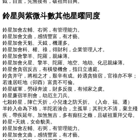
鉞，自置，先無後有，破祖而自興。
鈴星與紫微斗數其他星曜同度
鈴星加會左輔、右弼，有管理能力。
鈴星加會文曲，感情豐富，有才藝。
鈴星加會天魁、天鉞，機運多。
鈴星加會科、權、祿，得財利，企業管理人才。
鈴星加會擎羊、陀羅，親緣薄。
鈴星加會火星、擎羊、陀羅、地空、地劫、化忌親緣薄。
鈴星會貪宿反吉，有橫發機會，指日立邊庭。
鈴貪并守，將相之才，艱辛有成。鈴遇貪狼宿，官祿亦不寧；
若逢居旺地（卯酉）富貴不可倫。
鈴星破軍，勞碌奔波，財多反復，有傾家之虞。
鈴星廉宿羊刑會，劫厄主刀兵。
七殺鈴星，陣亡夭折，小兒逢之防夭折。（入命、福、遷）
羊鈴入命為下格，羊陀若湊合，主孤單；其刑大不清，棄主殘
疾，帶疾延年。加煞無吉，多有癲狂之癥，且破祖重拜父母。
鈴星+天姚，女命貌美。
鈴星加會左輔、右弼，有管理能力。
鈴星加會文曲，感情豐富，有才藝。