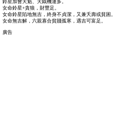
鈴星加會天魁、天鉞機運多。
女命鈴星+貪狼，財豐足。
女命鈴星陷地無吉，終身不貞潔，又兼夭壽或貧困。
女命無吉解，六親寡合貧賤孤寒，遇吉可富足。
廣告