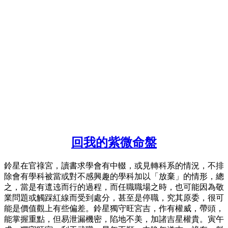
回我的紫微命盤
鈴星在官祿宮，讀書求學會有中輟，或見轉科系的情況，不排
除會有學科被當或對不感興趣的學科加以「放棄」的情形，總
之，當是有邅迍而行的過程，而任職職場之時，也可能因為敬
業問題或觸踩紅線而受到處分，甚至是停職，究其原委，很可
能是價值觀上有些偏差。鈴星獨守旺宮吉，作有權威，帶頭，
能掌握重點，但易泄漏機密，陷地不美，加諸吉星權貴。寅午