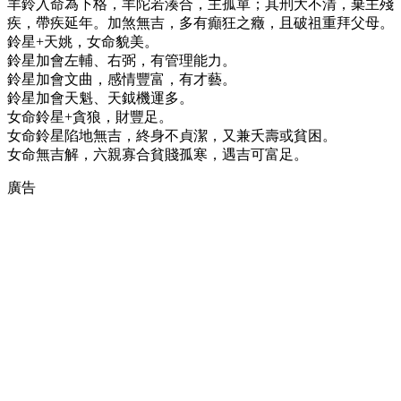
羊鈴入命為下格，羊陀若湊合，主孤單；其刑大不清，棄主殘
疾，帶疾延年。加煞無吉，多有癲狂之癥，且破祖重拜父母。
鈴星+天姚，女命貌美。
鈴星加會左輔、右弼，有管理能力。
鈴星加會文曲，感情豐富，有才藝。
鈴星加會天魁、天鉞機運多。
女命鈴星+貪狼，財豐足。
女命鈴星陷地無吉，終身不貞潔，又兼夭壽或貧困。
女命無吉解，六親寡合貧賤孤寒，遇吉可富足。
廣告