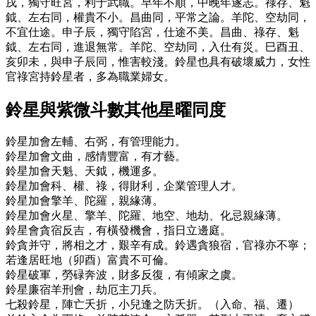
戌，獨守旺宮，利于武職。早年不順，中晚年遂志。祿存、魁
鉞、左右同，權貴不小。昌曲同，平常之論。羊陀、空劫同，
不宜仕途。申子辰，獨守陷宮，仕途不美。昌曲、祿存、魁
鉞、左右同，進退無常。羊陀、空劫同，入仕有災。巳酉丑、
亥卯未，與申子辰同，惟害較淺。鈴星也具有破壞威力，女性
官祿宮持鈴星者，多為職業婦女。
鈴星與紫微斗數其他星曜同度
鈴星加會左輔、右弼，有管理能力。
鈴星加會文曲，感情豐富，有才藝。
鈴星加會天魁、天鉞，機運多。
鈴星加會科、權、祿，得財利，企業管理人才。
鈴星加會擎羊、陀羅，親緣薄。
鈴星加會火星、擎羊、陀羅、地空、地劫、化忌親緣薄。
鈴星會貪宿反吉，有橫發機會，指日立邊庭。
鈴貪并守，將相之才，艱辛有成。鈴遇貪狼宿，官祿亦不寧；
若逢居旺地（卯酉）富貴不可倫。
鈴星破軍，勞碌奔波，財多反復，有傾家之虞。
鈴星廉宿羊刑會，劫厄主刀兵。
七殺鈴星，陣亡夭折，小兒逢之防夭折。（入命、福、遷）