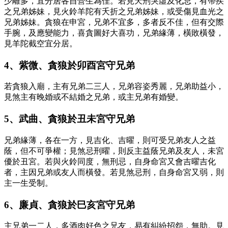
少離多，宜分居各自營生為佳。若見天刑哭虛及化忌，有帶疾
之兄弟姊妹，見火鈴羊陀有夭折之兄弟姊妹，或受傷見血光之
兄弟姊妹。貪狼在申宮，兄弟不宜多，多者反不佳，但有交際
手腕，及應變能力，喜貪圖好大喜功，兄弟緣薄，橫敗橫發，
見羊陀截空宜分居。
4、紫微、貪狼於卯酉宮守兄弟
若貪狼入廟，主有兄弟二三人，兄弟容姿秀麗，兄弟助益小，
見煞主有晚婚或不結婚之兄弟，或主兄弟有婚變。
5、武曲、貪狼於丑未宮守兄弟
兄弟緣薄，各在一方，見吉化、吉曜，則可受兄弟友人之益
蔭，但不可爭權；見煞忌刑曜，則反主益蔭兄弟及友人，未宮
優於丑宮。若與火鈴同度，無刑忌，自身命宮又會吉曜吉化
者，主因兄弟或友人而橫發。若見煞忌刑，自身命宮又弱，則
主一生受制。
6、廉貞、貪狼於巳亥宮守兄弟
主兄弟一二人，多酒肉好色之兄友，易有糾紛招怨，無助。見