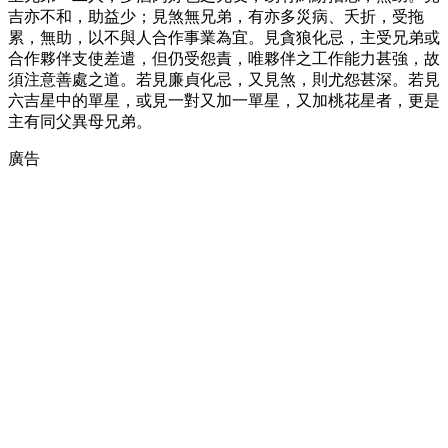
吉亦不和，助益少；見煞無兄弟，有亦多災病、夭折，受拖
累，無助，以不與人合作事業為宜。見貪狼化忌，主受兄弟或
合作夥伴支使差遣，但仍受怨責，唯夥伴之工作能力甚強，故
須注意善處之道。若見廉貞化忌，又見煞，則尤怨甚深。若見
六吉星中的單星，或見一對又加一單星，又加桃花星者，更是
主有同父異母兄弟。
廣告