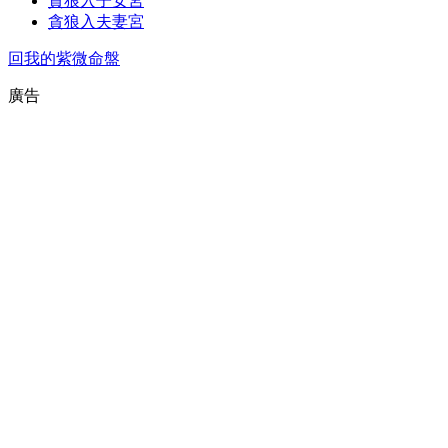
貪狼入子女宮
貪狼入夫妻宮
回我的紫微命盤
廣告