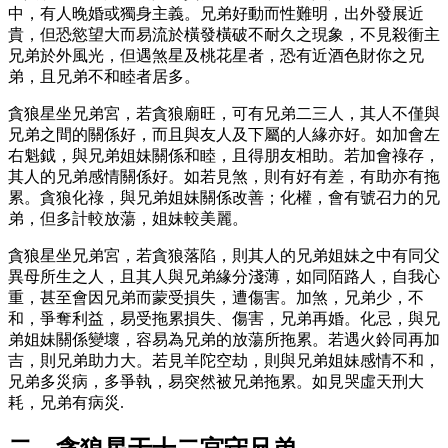
中，有人晚婚或獨身主義。兄弟好動而性難明，出外發展近
貴，但恐慾望大而易流於橫發橫破不耐久之現象，不見殺衝主
兄弟於外風光，但遇煞星及桃花星者，恐有近酒色財你之兄
弟，且兄弟不和睦者居多。
貪狼星坐兄弟宮，若貪狼廟旺，可有兄弟二三人，其人不僅與
兄弟之間的關係好，而且與友人及下屬的人緣亦好。如加會左
右魁鉞，與兄弟姐妹關係和睦，且得朋友相助。若加會祿存，
其人的兄弟感情關係好。如若見煞，則有好有差，有助亦有拖
累。貪狼化祿，與兄弟姐妹關係改善；化權，會有號召力的兄
弟，但多計較放蕩，姐妹較美麗。
貪狼星坐兄弟宮，若貪狼落陷，則其人的兄弟姐妹之中有同父
異母所生之人，且其人與兄弟緣分淺薄，如同陌路人，自我心
重，甚至會因兄弟而蒙受損失，遭傷害。加煞，兄弟少，不
和，爭奪利益，易受拖累損失、傷害，兄弟再婚。化忌，與兄
弟姐妹關係變壞，容易為兄弟的放蕩所拖累。若遇火鈴同再加
吉，則兄弟助力大。若見羊陀空劫，則與兄弟姐妹感情不和，
兄弟多災病，多爭執，易突然被兄弟拖累。如見哭虛天刑大
耗，兄弟有病災.