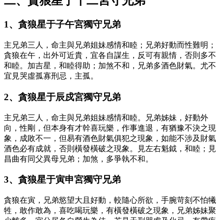
二、貪狼星于十二宮守兄弟
1、貪狼星于子午宮獨守兄弟
主兄弟三人，命主與兄弟姐妹感情和睦；兄弟好動而性難明；
貪狼在午，出外可近貴，宜各自謀生，反可有親情，否則多不
和睦。加吉星，和睦得助；加煞不和，兄弟多酒色財氣。尤不
宜見哭虛孤寡刑忌，主孤。
2、貪狼星于辰戍宮獨守兄弟
主兄弟三人，命主與兄弟姐妹感情和睦。兄弟姊妹，好動外
向，性剛，但本身有才幹喜玩樂，作事進退，有猶豫不決之現
象，成敗不一，但易有酒色財氣俱犯之現象，如能不涉及財氣
酒色必有成就，否則橫發橫破之現象。見左右魁鉞，和睦；見
昌曲有同父異母兄弟；加煞，多爭執不和。
3、貪狼星于寅申宮獨守兄弟
貪狼在寅，兄弟慾望大且好動，較隨心所欲，手腕苛刻不怕犧
牲，敢作敢為，喜吃喝玩樂，有橫發橫破之現象，兄弟姊妹聚