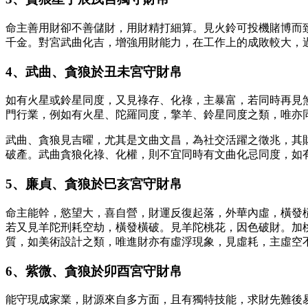
命主善用財卻不善儲財，用財精打細算。見火鈴可投機賭博而
千金。對宮武曲化吉，增強用財能力，在工作上的成敗較大，
4、武曲、貪狼於丑未宮守財帛
如有火星或鈴星同度，又見祿存、化祿，主暴富，若同時再見
門行業，例如有火星、陀羅同度，擎羊、鈴星同度之類，唯亦同
武曲、貪狼見吉曜，尤其是文曲文昌，為社交活躍之徵兆，其
破產。武曲貪狼化祿、化權，則不宜同時有文曲化忌同度，如
5、廉貞、貪狼於巳亥宮守財帛
命主能幹，慾望大，喜自營，財運反復起落，外華內虛，橫發
若又見羊陀刑耗空劫，橫發橫破。見羊陀桃花，因色破財。加
質，如美術設計之類，唯進財亦有虛浮現象，見虛耗，主虛空
6、紫微、貪狼於卯酉宮守財帛
能守現成家業，財源來自多方面，且有獨特技能，求財先難後