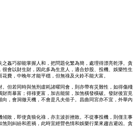
失之姦巧卻能掌握人和，把問題化繁為簡，處理得漂亮乾淨。貪
，很會以財生財，因此多為生意人，適合炒股、投機、娛樂性生
而花費，中晚年才能平穩，但無祿及火鈴不能大富。
財。但若同時與煞刑虛耗諸曜同會，則亦帶有災難性，如得傷殘
橫財而暴富；得祿更富，加吉能留，加煞橫發橫破。發財後宜見
傾向，會洞徹天機，不會是凡夫俗子。昌曲同宮亦不宜，外華內
機傾敗，即使貪狼化祿，亦主波折挫敗。不從事投機，則僅主事
加煞則糾紛和惹禍，此時宜經營色情和娛樂行業來趨吉避凶。貪