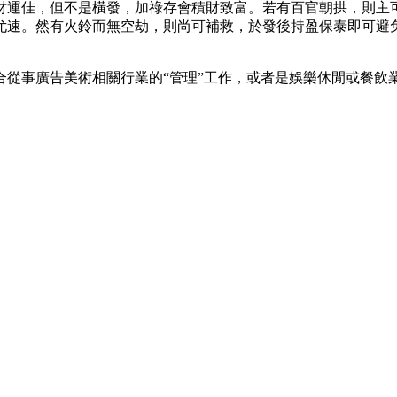
財運佳，但不是橫發，加祿存會積財致富。若有百官朝拱，則主
尤速。然有火鈴而無空劫，則尚可補救，於發後持盈保泰即可避
合從事廣告美術相關行業的“管理”工作，或者是娛樂休閒或餐飲