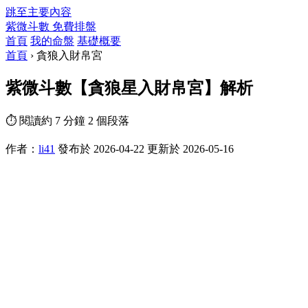
跳至主要內容
紫微斗數
免費排盤
首頁
我的命盤
基礎概要
首頁
›
貪狼入財帛宮
紫微斗數【貪狼星入財帛宮】解析
⏱ 閱讀約 7 分鐘
2 個段落
作者：
li41
發布於 2026-04-22
更新於 2026-05-16