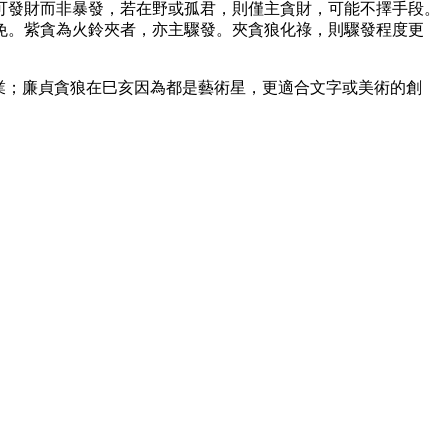
可發財而非暴發，若在野或孤君，則僅主貪財，可能不擇手段。
免。紫貪為火鈴夾者，亦主驟發。夾貪狼化祿，則驟發程度更
業；廉貞貪狼在巳亥因為都是藝術星，更適合文字或美術的創