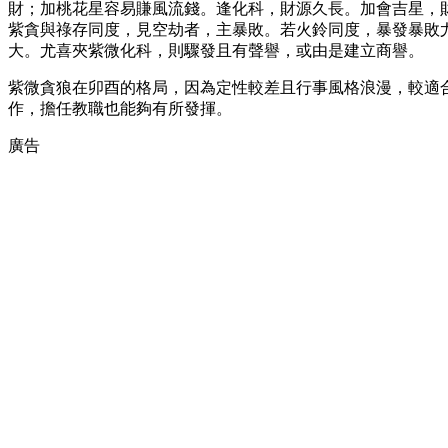
財；加桃花星容易賺風流錢。逢化科，財源久長。加會吉星，
紫貪與祿存同度，見空劫者，主暴敗。若火鈴同度，暴發暴敗
大。尤喜夾紫微化科，則驟發且有聲譽，或由是建立商譽。
紫微貪狼在卯酉的格局，因為定性較差且行事風格浪漫，較適
作，擔任教職也能夠有所發揮。
廣告