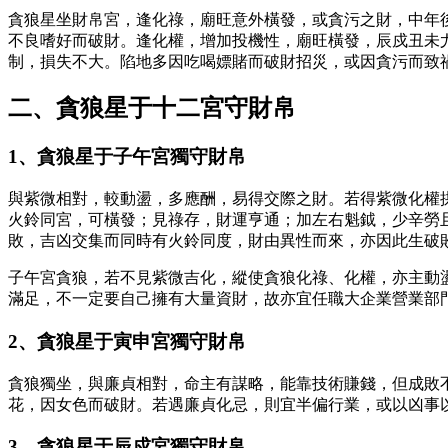
貪狼星坐財帛宮，逢化祿，廟旺意外橫發，或貪污之財，中年
不良嗜好而破財。逢化權，增加投機性，廟旺橫發，辰戍丑未
制，損失不大。陷地多因吃喝嫖賭而破財招災，或因貪污而致
二、貪狼星于十二宮守財帛
1、貪狼星于子午宮獨守財帛
與紫微相對，較動盪，多應酬，易得交際之財。若得紫微化權
火鈴同宮，可橫發；見祿存，財運亨通；加左右魁鉞，少辛勞
敗，吉凶交集而同時有火鈴同度，財由異性而來，亦因此生破
子午宮貪狼，若不見紫微吉化，縱使貪狼化祿、化權，亦主動
滿足，不一定要自己擁有大量資財，故亦宜任職大企業營業部
2、貪狼星于寅申宮獨守財帛
貪狼獨坐，與廉貞相對，命主有謀略，能靠技術賺錢，但成敗
花，因女色而破財。若遇廉貞化忌，則宜半偏行業，或以凶事
3、貪狼星于辰戍宮獨守財帛