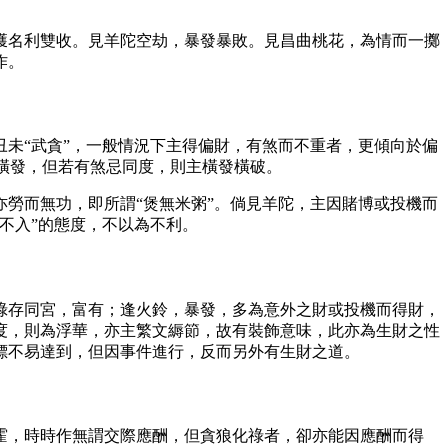
獲名利雙收。見羊陀空劫，暴發暴敗。見昌曲桃花，為情而一擲
作。
未“武貪”，一般情況下主得偏財，有煞而不重者，更傾向於偏
主橫發，但若有煞忌同度，則主橫發橫破。
勞而無功，即所謂“煲無米粥”。倘見羊陀，主因賭博或投機而
不入”的態度，不以為不利。
祿存同宮，富有；逢火鈴，暴發，多為意外之財或投機而得財，
度，則為浮華，亦主繁文縟節，故有裝飾意味，此亦為生財之性
標不易達到，但因事件進行，反而另外有生財之道。
霍，時時作無謂交際應酬，但貪狼化祿者，卻亦能因應酬而得