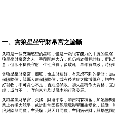
一、貪狼星坐守財帛宮之論斷
貪狼是一個充滿慾望的星曜，也是一顆很有能力的手腕的星曜
狼星坐財帛宮之人，手段闊綽大方，但仍精於盤算計較，所以
意；但卻不擅長守財，生性浪費，多破耗，早年有成敗，時好
貪狼星坐財帛宮，廟旺，命主財運好，有意想不到的橫財；加
保險賠償，親屬人壽保險賠償，或有後遺症之賭博得利，均主
好就收，不可貪心不足，否則必傾敗。加火星稱作火貪格，宜
虛，成敗不一。宜向東方及以屬木的行業發展。
貪狼星坐財帛宮，失陷，財運平常，加吉稍有積蓄，加煞難聚
業上有極大競爭，或計劃常因客觀環境影響而生變化，雖受一
狼與陰煞同度，主受騙；與天月同度，主因病破財；與劫煞同