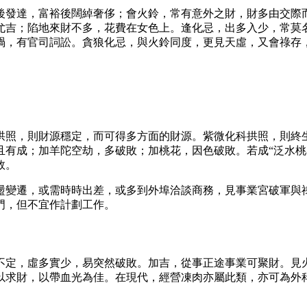
後發達，富裕後闊綽奢侈；會火鈴，常有意外之財，財多由交際
尤吉；陷地來財不多，花費在女色上。逢化忌，出多入少，常莫
禍，有官司詞訟。貪狼化忌，與火鈴同度，更見天虛，又會祿存
拱照，則財源穩定，而可得多方面的財源。紫微化科拱照，則終
且有成；加羊陀空劫，多破敗；加桃花，因色破敗。若成“泛水桃
敗。
盪變遷，或需時時出差，或多到外埠洽談商務，見事業宮破軍與
門，但不宜作計劃工作。
不定，虛多實少，易突然破敗。加吉，從事正途事業可聚財。見
以求財，以帶血光為佳。在現代，經營凍肉亦屬此類，亦可為外