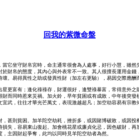
回我的紫微命盤
，當它坐守財帛宮時，命主通常很會為人處事，好行小慧，雖然
對於財帛的態度，其內心與外表常不一致。其人很擅長運用金錢
時壞。易得異性之助或發異性財（加左右更驗），易因交際應酬
吉星更富有；逢化祿祿存，財運很好，逢雙祿暴富，常得意外之
得財而同時惹來災禍。加火鈴，早年貧困或有成敗，中年後突發
文宜武，往往才華光芒萬丈，表現激越超凡；加空劫容易有宗教
財，甚則貧困。加羊陀空劫耗，挫折多，或因賭博破敗，或因投
時損失，容易東山復起。加會桃花星或廉貞化忌，因色破財，再
度，主因財起爭奪，此均以同時見羊陀空劫者為然。