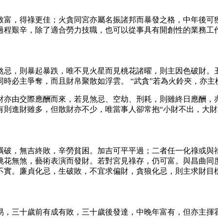
致富，得祿更佳；火貪同宮亦屬名振諸邦而暴發之格，中年後可
過程艱辛，除了適合勞力技職，也可以從事具有開創性的業務工
煞忌，則暴起暴跌，唯不見火星而見桃花諸曜，則主因色破財。丑
時必主爭奪，而且財帛聚散如浮雲。 “武貪”若為火鈴夾，亦
財亦由交際應酬而來，若見煞忌、空劫、刑耗，則雖終日應酬，亦
有則進財雖多，但散財亦不少，唯當事人卻常抱“小財不出，大財
橫破，無吉終敗，辛勞貧困。加吉可平平過；二者任一化祿或與
桃花無煞，藝術表演而發財。若對宮見祿存，仍可富。與昌曲同
不實。廉貞化忌，生破敗，不宜求偏財，貪狼化忌，則主求財目
易，三十歲前有成有敗，三十歲後發達，中晚年富有，但亦主揮