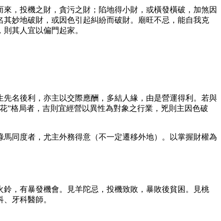
而來，投機之財，貪污之財；陷地得小財，或橫發橫破，加煞因
名其妙地破財，或因色引起糾紛而破財。廟旺不忌，能自我克
，則其人宜以偏門起家。
生先名後利，亦主以交際應酬，多結人緣，由是營運得利。若與
花”格局者，吉則宜經營以異性為對象之行業，兇則主因色破
祿馬同度者，尤主外務得意（不一定遷移外地）。以掌握財權為
火鈴，有暴發機會。見羊陀忌，投機致敗，暴敗後貧困。見桃
科、牙科醫師。