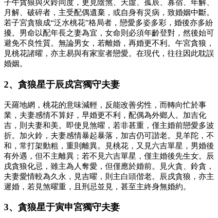
子午貪狼與火鈴同度，更見陰煞、天虛、孤辰、寡宿、年解、
月解、破碎者，主受配偶遺棄，或自身有災病，致婚姻中斷。
若子宮貪狼成“泛水桃花”格局者，戀愛多姿多彩，婚後亦多紛
擾。男命以配年長之妻為宜，女命則必須年齡登對，然後始可
避免不良性質。無論男女，若離婚，再婚更不利。午宮貪狼，
見桃花諸曜，亦主易與有家室者戀愛。在現代，往往因此耽誤
婚姻。
2、貪狼星于辰戍宮獨守夫妻
天羅地網，桃花的意味減輕，反能改善劣性，而轉向忙於事
業，夫妻感情不算好，早婚更不利，配偶為外鄉人。加吉化
吉，則夫妻和美。即使見煞曜，若非甚重，僅主婚前戀愛多波
折。加火鈴，夫妻感情暴起暴落，加吉仍可諧老。見羊陀，不
和，常打架動粗，重則離異。見桃花，又見六吉單星，男婚後
有外遇，但不主離異；若不見六吉單星，僅主婚後先生女。辰
戌貪狼化忌，雖主為人奪愛，但僅應於婚前。見火貪、鈴貪，
夫妻愛情較為久永，見吉曜，則主白頭偕老。辰戌貪狼，亦主
遲婚，若見煞曜重，且刑忌並見，甚至主終身無婚約。
3、貪狼星于寅申宮獨守夫妻