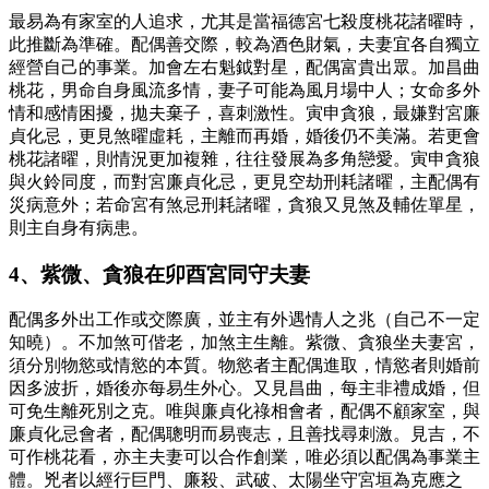
最易為有家室的人追求，尤其是當福德宮七殺度桃花諸曜時，
此推斷為準確。配偶善交際，較為酒色財氣，夫妻宜各自獨立
經營自己的事業。加會左右魁鉞對星，配偶富貴出眾。加昌曲
桃花，男命自身風流多情，妻子可能為風月場中人；女命多外
情和感情困擾，拋夫棄子，喜刺激性。寅申貪狼，最嫌對宮廉
貞化忌，更見煞曜虛耗，主離而再婚，婚後仍不美滿。若更會
桃花諸曜，則情況更加複雜，往往發展為多角戀愛。寅申貪狼
與火鈴同度，而對宮廉貞化忌，更見空劫刑耗諸曜，主配偶有
災病意外；若命宮有煞忌刑耗諸曜，貪狼又見煞及輔佐單星，
則主自身有病患。
4、紫微、貪狼在卯酉宮同守夫妻
配偶多外出工作或交際廣，並主有外遇情人之兆（自己不一定
知曉）。不加煞可偕老，加煞主生離。紫微、貪狼坐夫妻宮，
須分別物慾或情慾的本質。物慾者主配偶進取，情慾者則婚前
因多波折，婚後亦每易生外心。又見昌曲，每主非禮成婚，但
可免生離死別之克。唯與廉貞化祿相會者，配偶不顧家室，與
廉貞化忌會者，配偶聰明而易喪志，且善找尋刺激。見吉，不
可作桃花看，亦主夫妻可以合作創業，唯必須以配偶為事業主
體。兇者以經行巨門、廉殺、武破、太陽坐守宮垣為克應之