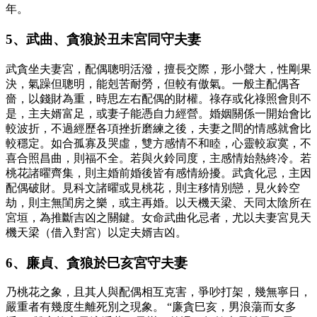
年。
5、武曲、貪狼於丑未宮同守夫妻
武貪坐夫妻宮，配偶聰明活潑，擅長交際，形小聲大，性剛果
決，氣躁但聰明，能剋苦耐勞，但較有傲氣。一般主配偶吝
嗇，以錢財為重，時思左右配偶的財權。祿存或化祿照會則不
是，主夫婿富足，或妻子能憑自力經營。婚姻關係一開始會比
較波折，不過經歷各項挫折磨練之後，夫妻之間的情感就會比
較穩定。如合孤寡及哭虛，雙方感情不和睦，心靈較寂寞，不
喜合照昌曲，則福不全。若與火鈴同度，主感情始熱終冷。若
桃花諸曜齊集，則主婚前婚後皆有感情紛擾。武貪化忌，主因
配偶破財。見科文諸曜或見桃花，則主移情別戀，見火鈴空
劫，則主無閨房之樂，或主再婚。以天機天梁、天同太陰所在
宮垣，為推斷吉凶之關鍵。女命武曲化忌者，尤以夫妻宮見天
機天梁（借入對宮）以定夫婿吉凶。
6、廉貞、貪狼於巳亥宮守夫妻
乃桃花之象，且其人與配偶相互克害，爭吵打架，幾無寧日，
嚴重者有幾度生離死別之現象。 “廉貪巳亥，男浪蕩而女多