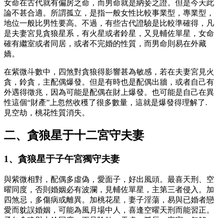
女命在古代就有偏房之命，而男命就是納妾之證。但是今天此
論不甚合適。所謂孤立，是指一般女性比較事業型，專業型，
地位一般比男性要高。不過，有些古代證驗是比較準確得，凡
是夫妻宮見貪狼星系，有火星或者鈴星，又見輔佐單星，女命
確有繼室或者同居，或者不完婚的性質，而男命則易在外藏
嬌。
在紫微斗數中，四煞對貪狼得影響甚為敏感，若在夫妻宮見火
貪，鈴貪，主配偶爆發。但是有時也是配偶出牆，或者自己有
外遇得徵兆，因為可能是配偶在財上爆發。也可能是自己在異
性這個“財產”上忽然收穫了很多數量，這就是爆發得理解了.
見空劫，桃花性質消失。
二、貪狼星于十二宮守夫妻
1、貪狼星于子午宮獨守夫妻
與紫微相對，配偶多虛偽，愛面子，好出風頭。最喜天刑、空
曜同度，否則婚姻必有波瀾，見輔佐單星，主第三者侵入。加
四煞忌，多傷病或離異。加桃花星，妻子淫蕩，易與已婚者戀
愛而躭誤婚姻，可能為風月場中人，喜逢空曜天刑而能習正。