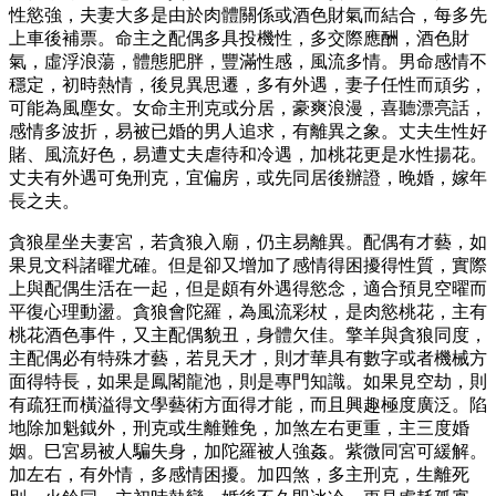
性慾強，夫妻大多是由於肉體關係或酒色財氣而結合，每多先
上車後補票。命主之配偶多具投機性，多交際應酬，酒色財
氣，虛浮浪蕩，體態肥胖，豐滿性感，風流多情。男命感情不
穩定，初時熱情，後見異思遷，多有外遇，妻子任性而頑劣，
可能為風塵女。女命主刑克或分居，豪爽浪漫，喜聽漂亮話，
感情多波折，易被已婚的男人追求，有離異之象。丈夫生性好
賭、風流好色，易遭丈夫虐待和冷遇，加桃花更是水性揚花。
丈夫有外遇可免刑克，宜偏房，或先同居後辦證，晚婚，嫁年
長之夫。
貪狼星坐夫妻宮，若貪狼入廟，仍主易離異。配偶有才藝，如
果見文科諸曜尤確。但是卻又增加了感情得困擾得性質，實際
上與配偶生活在一起，但是頗有外遇得慾念，適合預見空曜而
平復心理動盪。貪狼會陀羅，為風流彩杖，是肉慾桃花，主有
桃花酒色事件，又主配偶貌丑，身體欠佳。擎羊與貪狼同度，
主配偶必有特殊才藝，若見天才，則才華具有數字或者機械方
面得特長，如果是鳳閣龍池，則是專門知識。如果見空劫，則
有疏狂而橫溢得文學藝術方面得才能，而且興趣極度廣泛。陷
地除加魁鉞外，刑克或生離難免，加煞左右更重，主三度婚
姻。巳宮易被人騙失身，加陀羅被人強姦。紫微同宮可緩解。
加左右，有外情，多感情困擾。加四煞，多主刑克，生離死