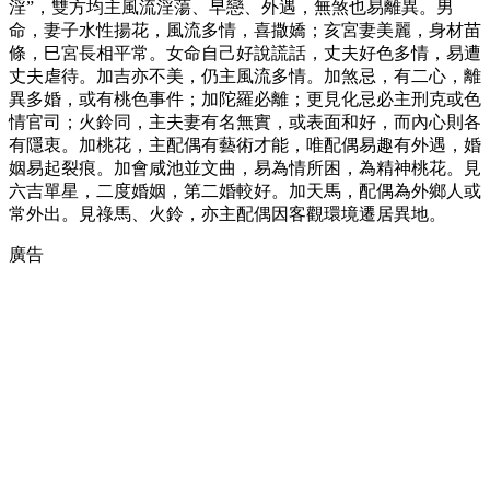
淫”，雙方均主風流淫蕩、早戀、外遇，無煞也易離異。男
命，妻子水性揚花，風流多情，喜撒嬌；亥宮妻美麗，身材苗
條，巳宮長相平常。女命自己好說謊話，丈夫好色多情，易遭
丈夫虐待。加吉亦不美，仍主風流多情。加煞忌，有二心，離
異多婚，或有桃色事件；加陀羅必離；更見化忌必主刑克或色
情官司；火鈴同，主夫妻有名無實，或表面和好，而內心則各
有隱衷。加桃花，主配偶有藝術才能，唯配偶易趣有外遇，婚
姻易起裂痕。加會咸池並文曲，易為情所困，為精神桃花。見
六吉單星，二度婚姻，第二婚較好。加天馬，配偶為外鄉人或
常外出。見祿馬、火鈴，亦主配偶因客觀環境遷居異地。
廣告