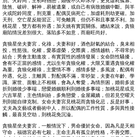
別。火鈴同，主初時熱戀，婚後不久即冰冷，更見虛耗孤寡、
陰煞、破碎、解神，易被遺棄，或自己有病致婚姻中斷。與羊
火或陀鈴同度，刑克重，配偶災病死亡，加虛耗刑劫更確。加
天刑、空亡星反能習正，可免離異，但仍不和且事業不利。加
桃花星，雙方都有外遇；加天姚有實質關係。總結來說，貪狼
廟陷情況差別很大。落陷多不如意，而廟旺尚好。
貪狼星坐夫妻宮，化祿，夫妻和好，酒色財氣的結合，臭未相
投，性慾強。化權，愛慕虛榮，交際廣，感情越軌，不尋常的
結合；男會主動進攻，有實質性的感情發展；女命防性騷擾，
會有不正當的感情，尤以生年貪狼化權，大限又重遇貪狼化權
為重。貪狼化權祿，主愛情不專，感情多變，多風波，配偶有
外遇。化忌，主離異，對配偶不滿，常吵架，夫妻在年齡、學
識、家世、面貌上不相稱，會為人奪愛，為情所困，婚前多波
折則婚後少事端，戀愛婚姻順利則婚後多事端；加桃花星或見
六吉單星，主色情糾紛，多角戀愛，金屋藏嬌，但若見空曜天
刑則能自律克制。女命夫妻宮見桃花而貪狼化忌，反是好事，
丈夫為文藝或者藝術中人，所以配偶的工作性質，多與異性接
觸，最喜見空劫，則桃花免沉淪。
貪狼星坐夫妻宮，一般情況下，男命優於女命。因為凡是天相
守命，福德宮必有七殺，主命主具有孤立的性格，不善交際。