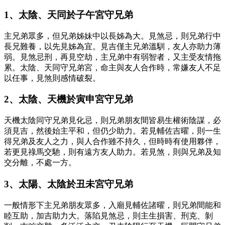
1、太陰、天同於子午宮守兄弟
主兄弟眾多，但兄弟姊妹中以長姊為大。見煞忌，則兄弟行中
長兄難養，以先見姊為宜。見吉僅主兄弟溫馴，友人亦助力薄
弱。見煞忌刑，再見空劫，主兄弟中有弱智者，又主受友情拖
累。太陰、天同守兄弟宮，命主與友人合作時，常嫌友人不足
以任事，見煞則感情破裂。
2、太陰、天機於寅申宮守兄弟
天機太陰同守兄弟見化忌，則兄弟朋友間皆易生權術陰謀，必
須見吉，然後始主平和，但仍少助力。若見輔佐吉曜，則一生
得兄弟及友人之力，與人合作雖不持久，但時時有使用夥伴，
若更見祿馬交馳，則有遠方友人助力。若見煞，則與兄弟及知
交分離，不處一方。
3、太陽、太陰於丑未宮守兄弟
一般情形下主兄弟朋友眾多，入廟見輔佐諸曜，則兄弟間能和
睦互助，加吉助力大。落陷見煞忌，則主生損害、刑克、剝