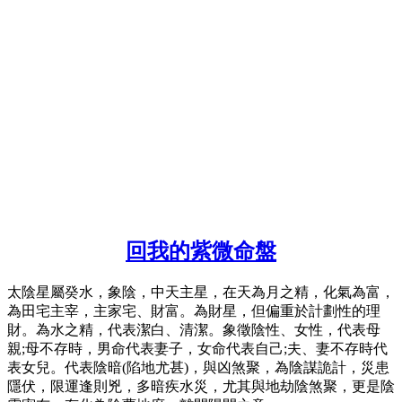
回我的紫微命盤
太陰星屬癸水，象陰，中天主星，在天為月之精，化氣為富，
為田宅主宰，主家宅、財富。為財星，但偏重於計劃性的理
財。為水之精，代表潔白、清潔。象徵陰性、女性，代表母
親;母不存時，男命代表妻子，女命代表自己;夫、妻不存時代
表女兒。代表陰暗(陷地尤甚)，與凶煞聚，為陰謀詭計，災患
隱伏，限運逢則兇，多暗疾水災，尤其與地劫陰煞聚，更是陰