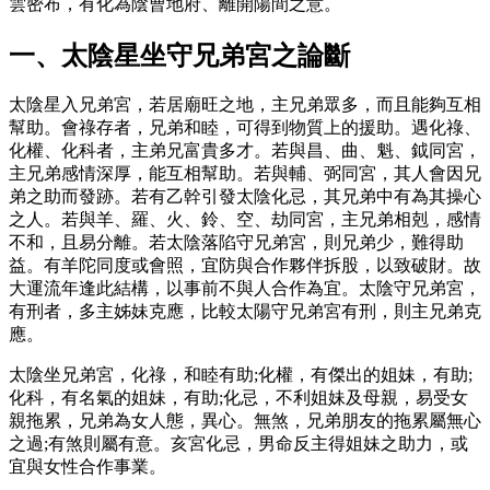
雲密布，有化為陰曹地府、離開陽間之意。
一、太陰星坐守兄弟宮之論斷
太陰星入兄弟宮，若居廟旺之地，主兄弟眾多，而且能夠互相
幫助。會祿存者，兄弟和睦，可得到物質上的援助。遇化祿、
化權、化科者，主弟兄富貴多才。若與昌、曲、魁、鉞同宮，
主兄弟感情深厚，能互相幫助。若與輔、弼同宮，其人會因兄
弟之助而發跡。若有乙幹引發太陰化忌，其兄弟中有為其操心
之人。若與羊、羅、火、鈴、空、劫同宮，主兄弟相剋，感情
不和，且易分離。若太陰落陷守兄弟宮，則兄弟少，難得助
益。有羊陀同度或會照，宜防與合作夥伴拆股，以致破財。故
大運流年逢此結構，以事前不與人合作為宜。太陰守兄弟宮，
有刑者，多主姊妹克應，比較太陽守兄弟宮有刑，則主兄弟克
應。
太陰坐兄弟宮，化祿，和睦有助;化權，有傑出的姐妹，有助;
化科，有名氣的姐妹，有助;化忌，不利姐妹及母親，易受女
親拖累，兄弟為女人態，異心。無煞，兄弟朋友的拖累屬無心
之過;有煞則屬有意。亥宮化忌，男命反主得姐妹之助力，或
宜與女性合作事業。