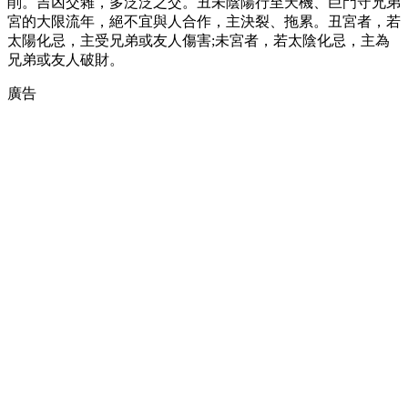
削。吉凶交雜，多泛泛之交。丑未陰陽行至天機、巨門守兄弟
宮的大限流年，絕不宜與人合作，主決裂、拖累。丑宮者，若
太陽化忌，主受兄弟或友人傷害;未宮者，若太陰化忌，主為
兄弟或友人破財。
廣告