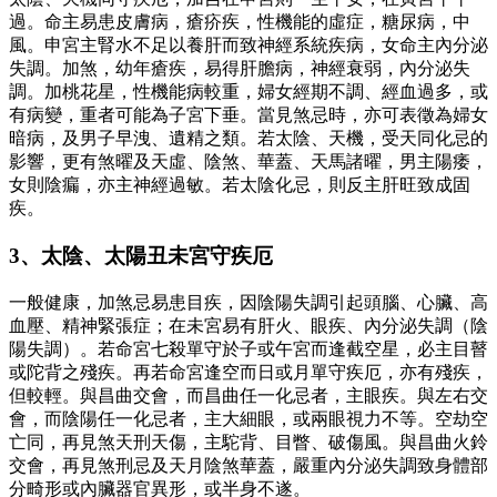
過。命主易患皮膚病，瘡疥疾，性機能的虛症，糖尿病，中
風。申宮主腎水不足以養肝而致神經系統疾病，女命主內分泌
失調。加煞，幼年瘡疾，易得肝膽病，神經衰弱，內分泌失
調。加桃花星，性機能病較重，婦女經期不調、經血過多，或
有病變，重者可能為子宮下垂。當見煞忌時，亦可表徵為婦女
暗病，及男子早洩、遺精之類。若太陰、天機，受天同化忌的
影響，更有煞曜及天虛、陰煞、華蓋、天馬諸曜，男主陽痿，
女則陰瘺，亦主神經過敏。若太陰化忌，則反主肝旺致成固
疾。
3、太陰、太陽丑未宮守疾厄
一般健康，加煞忌易患目疾，因陰陽失調引起頭腦、心臟、高
血壓、精神緊張症；在未宮易有肝火、眼疾、內分泌失調（陰
陽失調）。若命宮七殺單守於子或午宮而逢截空星，必主目瞽
或陀背之殘疾。再若命宮逢空而日或月單守疾厄，亦有殘疾，
但較輕。與昌曲交會，而昌曲任一化忌者，主眼疾。與左右交
會，而陰陽任一化忌者，主大細眼，或兩眼視力不等。空劫空
亡同，再見煞天刑天傷，主駝背、目瞥、破傷風。與昌曲火鈴
交會，再見煞刑忌及天月陰煞華蓋，嚴重內分泌失調致身體部
分畸形或內臟器官異形，或半身不遂。