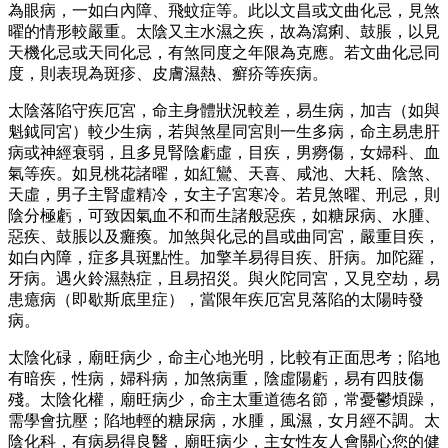
為眼病，一如白內障、飛蚊症等。此以文昌或文曲化忌，見煞
曜的情形較嚴重。太陰又主水濕之疾，故為瀉痢、鼓脹，以見
天機化忌或天同化忌，有煞同度之年限為克應。若文曲化忌同
度，則表現為斑疹、皮膚濕熱、癬疥等疾病。
太陰落陷守疾厄宮，命主身體狀況較差，易生病，加吉（如與
魁鉞同宮）較少生病，若與煞星同宮則一生多病，命主易患肝
病或神經衰弱，且多見腎陰虧虛，目疾，男癆傷，女婦科、血
氣等疾。如見桃花諸曜，如紅鸞、天喜、咸池、大耗、陰煞、
天虛，男子主腎虛精冷，女主子宮寒冷。若見煞曜、刑忌，則
陰分極虧，可致因氣血不和而生諸般惡疾，如糖尿病、水腫、
惡疾、鼓脹以及癱瘓。加煞與化忌的昌或曲同宮，嚴重目疾，
如白內障，症多具斑點性。加擎羊易得目疾、肝病。加陀羅，
牙病。遇火鈴濕熱症，且易招災。與火陀同宮，又見空劫，易
患癔病（即歇斯底里症），當限年疾厄宮見落陷的太陽時發
病。
太陰化碌，廟旺病少，命主心地光明，比較有正面思考；陷地
有暗疾，性病，婦科病，加煞病重，陰虛陽虧，易有四肢傷
殘。太陰化權，廟旺病少，命主太重道德名節，常憂鬱煩躁，
需學會抗壓；陷地輕的糖尿病，水腫，風濕，女月經不調。太
陰化科，有病易得良醫，廟旺病少，主女性友人會關心您的健