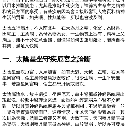
以用來推斷病患，尤其是推斷生死安危；福德宮主命主之精神
和物質方面的享受，有些疾病因為會直接影響到人物質和精神
生活的質量，如失眠、性無能等，所以也會波及到。
太陰五行屬水，不入南北斗，在天為月之精，化富，為財帛、
田宅主，主柔潤，為母為妻為女。一生物質上富有，精神上又
滿足，雖不十分在意金錢，但懂得如何去運用錢財，能夠自得
其樂，滿足又快樂。
一、太陰星坐守疾厄宮之論斷
太陰星坐疾厄宮，入廟加吉，如有天魁、天鉞、左輔、右弼等
星同宮時，命主身體健康狀況較好，很少生病，一生平安無
事；若煞星同宮時，命主易患肝病或眼疾。
太陰屬陰水，故主虧損，坐疾厄宮，命主腎臟或神經系統易出
現狀況。按照中醫理論來講，嚴重的神經衰弱為心腎不交所
致，所以其實神經系統疾患亦與腎臟有關，不過所表徵者，並
非腎炎等實質病變而已。這種情形，尤以天同的影響為最，其
次則為天機，然而二者卻又有別。大致而言，天同較具體表徵
為腎病，天機則較具體表徵為神經。由於腎弱，所以亦可發展