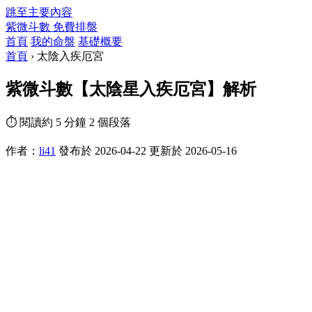
跳至主要內容
紫微斗數
免費排盤
首頁
我的命盤
基礎概要
首頁
›
太陰入疾厄宮
紫微斗數【太陰星入疾厄宮】解析
⏱ 閱讀約 5 分鐘
2 個段落
作者：
li41
發布於 2026-04-22
更新於 2026-05-16