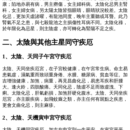
康；陷地亦易有病，男主癆傷，女主婦科病。太陰化忌男主腎
科，女主婦女病，另太陽太陰皆指眼睛，眼睛狀況較差。太陰
化忌，更加天虛諸曜，有龍池同度，晚年主重聽或耳聾。此乃
腎氣不足之患，與七殺龍池之主損傷性耳病不同。太陰化祿，
於年限化為忌星，則主陰虛，亦可轉化為腎陽不足之疾。
二、太陰與其他主星同守疾厄
1、太陰、天同子午宮守疾厄
太陰、天同坐疾厄宮，在子宮較健康，在午宮常生病。命主易
患氣虛，濕氣重而致頭重身倦、水腫、糖尿病、貧血等症。加
吉增強健康，加煞，病重，再見昌曲化忌，易患耳疾和肝腫
大。逢火鈴，四肢酸痛。天同化忌，陰虛不足而致虛洩、下
痢。太陰化忌，肝氣虧損，加煞肝硬化腹水。太陰、天同坐疾
厄宮，亦主眼疾病，如飛蚊癍之類，亦主任何有斑點之疾患，
更會文曲化忌，則主麻疹。
2、太陰、天機寅申宮守疾厄
太陰、天機同守疾厄，加吉在申宮則一生平安，在寅宮平平