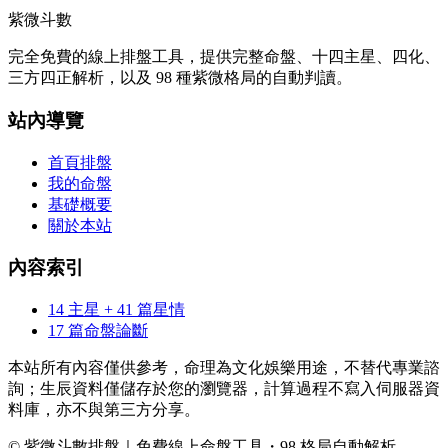
紫微斗數
完全免費的線上排盤工具，提供完整命盤、十四主星、四化、
三方四正解析，以及 98 種紫微格局的自動判讀。
站內導覽
首頁排盤
我的命盤
基礎概要
關於本站
內容索引
14 主星 + 41 篇星情
17 篇命盤論斷
本站所有內容僅供參考，命理為文化娛樂用途，不替代專業諮
詢；生辰資料僅儲存於您的瀏覽器，計算過程不寫入伺服器資
料庫，亦不與第三方分享。
© 紫微斗數排盤｜免費線上命盤工具・98 格局自動解析