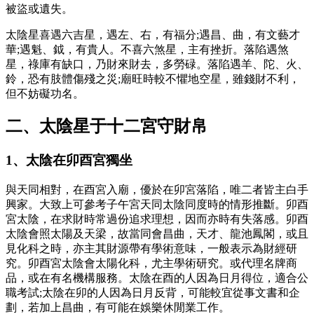
被盜或遺失。
太陰星喜遇六吉星，遇左、右，有福分;遇昌、曲，有文藝才
華;遇魁、鉞，有貴人。不喜六煞星，主有挫折。落陷遇煞
星，祿庫有缺口，乃財來財去，多勞碌。落陷遇羊、陀、火、
鈴，恐有肢體傷殘之災;廟旺時較不懼地空星，雖錢財不利，
但不妨礙功名。
二、太陰星于十二宮守財帛
1、太陰在卯酉宮獨坐
與天同相對，在酉宮入廟，優於在卯宮落陷，唯二者皆主白手
興家。大致上可參考子午宮天同太陰同度時的情形推斷。卯酉
宮太陰，在求財時常過份追求理想，因而亦時有失落感。卯酉
太陰會照太陽及天梁，故當同會昌曲，天才、龍池鳳閣，或且
見化科之時，亦主其財源帶有學術意味，一般表示為財經研
究。卯酉宮太陰會太陽化科，尤主學術研究。或代理名牌商
品，或在有名機構服務。太陰在酉的人因為日月得位，適合公
職考試;太陰在卯的人因為日月反背，可能較宜從事文書和企
劃，若加上昌曲，有可能在娛樂休閒業工作。