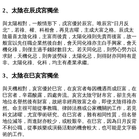
2、太陰在辰戌宮獨坐
與太陽相對，一般情形下，戌宮優於辰宮。唯辰宮“日月反
北”，若祿、權、科相會，再見吉曜，主成大富之格。辰戌太
陰最喜太陰化祿，主富而後貴，太陽化祿則先貴而後富，故一
般宜以先任職企業然後自創，會天同化祿亦主白手興家，會天
機化祿，則僅主過手錢財數目大。若天同化忌，則勞心勞力以
求財，天機化忌，則奔波勞碌，太陽化忌，則得財亦同時有是
非。太陽化祿、化科，均主有產業承繼。
3、太陰在巳亥宮獨坐
與天機相對，亥宮優於巳宮，在亥宮者每因機遇而成巨富，在
巳宮者，辛霜酸露，四處奔流。亥宮太陰守財帛宮，卻主先有
地位名譽然後有財富，故絕非經商致富之命，即使太陰得祿亦
然。命主很可能從事教職、律師法務或公家機關的工作，若見
科文諸曜，尤宜學術研究。在巳宮者，難有相同性質，但名譽
地位減等，而進財亦較少，或較艱辛。在巳宮，因為日月反背
不利公職，從事娛樂或演藝活動的機會較大，也可能是文字藝
術的工作。