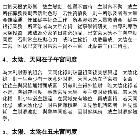
由於天機的影響，故主變動。性質不吉時，主財帛不聚，或主
所任職務長期帶活動色彩，若性質優良，則主所涉及者有大量
金錢流通。便如從事社會工作，所牽涉者為大量救濟金，從事
銀行業務，所牽涉者為大旦存貸，從事學術研究，由專利導致
大額投資，或成為公家的日常必須品。巳亥宮太陰不宜與空劫
同度，否則常主枉拋心力，或時生挫折，功敗垂成。太陰在十
二宮，唯居巳亥守財帛宮主貴不主富，此點最宜再三留意。
4、太陰、天同在子午宮同度
為大利財源的組合，天同化祿則破盡祖業後突然興起，太陰化
祿，則一生至少有一次意外財源。天同太陰在子宮者，女命，
往往主與異族通婚而成富，男命則主得外族財，唯太陰化祿者
不是。與祿存同度，事業宮見天馬，亦主發財於遠域。若太陰
化權，則少年必主飄流，在異域先有地位，再成富裕。若天同
化忌，或太陰化忌，財帛皆難積聚，又見煞刑諸曜者，且見虛
耗，主財源波動。與擎羊同度者，因財起糾紛，或主財源起競
爭。
5、太陽、太陰在丑未宮同度