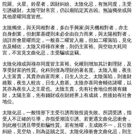
陀羅、火星、鈴星者，因財糾紛。太陰化忌，有煞同度，主受
引誘破財。太陰守財帛宮，仍以廟陷定其吉凶。無論獨坐或與
其他星曜同度皆然。
太陰獨坐，與天同相對者，多白手興家;與天機相對者，亦主
自身創業，但創業基礎則未必全由自力而來，與太陽相對者，
須詳所會星曜而定，一般喜二曜皆入廟，但如二曜落陷，見化
吉及輔佐，太陰又得祿存來會，則仍主富裕。與空劫大耗同
宮，不宜見文曲化忌，主受騙或盜竊。
太陰化祿或與祿存同度皆主富裕。化權則增加其計劃理財，及
享受財富的性質。化科則僅為理財的著名度。太陰入廟，夜生
人主富貴，其貴亦由富而來，日生人次之。太陰落陷，則進財
維艱，夜生人較吉，日生人愈甚。太陰亦喜同會輔佐諸曜，以
其亦為夜生人之主星也。太陰主貴，先有社會地位然後有錢
財，太陽主富，先有錢財或在財經界上有成就，然後始有社會
地位。
太陰化忌，一般情形下主受引誘而致投資失敗。所謂受誘，指
受人不正確的引導，亦指受潮流引誘。若更遇文曲化忌衝會，
則此種引誘且帶受欺騙性質。若有煞曜，主成敗不一，且引致
糾紛，見空劫，則為盜賊之災。太陰化祿衝會文曲化忌，則主