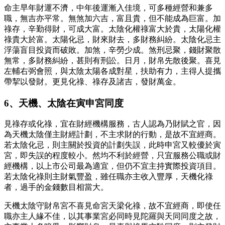
命主早年財運不濟，中年後運漸入佳境，可多種經營和兼多
職，無吉亦平常。無煞加六吉，富且貴，但不能成為巨富。加
祿存，辛勤得財，可成大富。太陰化權祿富大於貴，太陽化權
祿貴大於富。太陽化忌，財來財去，多財務糾紛。太陰化忌主
浮蕩盲目投資而破敗。加煞，辛勞少成。煞刑忌聚，錢財聚散
無常，多財務糾紛，甚則有刑訟。日月，財帛先散後聚。喜見
左輔右弼會照，與太陰太陽各成對星，扶助有力，主得人提攜
帶挈以發財。更見化祿、祿存及諸吉，發財萬金。
6、天機、太陰在寅申宮同度
見祿存或化祿，宜在財經機構服務，古人認為乃財賦之官，因
為天機太陰僅主財經計劃，不主求財的行動，是故不宜經商。
若太陰化忌，則主關於投資的計劃失誤，此時申宮又較優於寅
宮，即失誤的程度較小。然均不利於經營，只宜服務公職或財
經機構，以上市公司最為適宜，但仍不宜主持實際投資項目。
若太陰化祿則主財氣豐盈，雖任職亦主收入豐厚，天機化祿
者，過手的金錢數目相當大。
天機太陰守財帛宮不喜見命宮天梁化祿，故不宜經商，即使任
職亦主人緣不佳，以其事業宮必同時見陀羅與天同同度之故，