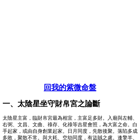
回我的紫微命盤
一、太陰星坐守財帛宮之論斷
太陰星主富，臨財帛宮最為相宜，主富足多財。入廟與左輔、
右弼、文昌、文曲、祿存、化祿等吉星會照，為大富之命。白
手起家，或由自身創業起家。日月同度，先散後聚。落陷多成
多敗，聚散不常。與大耗、空劫同度，有盜賊之慮。逢擎羊、