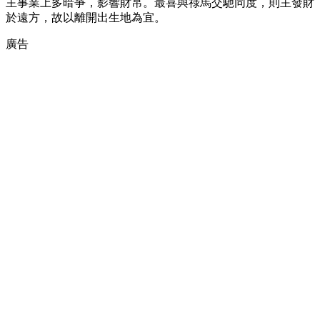
主事業上多暗爭，影響財帛。最喜與祿馬交馳同度，則主發財
於遠方，故以離開出生地為宜。
廣告