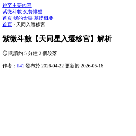
跳至主要內容
紫微斗數
免費排盤
首頁
我的命盤
基礎概要
首頁
›
天同入遷移宮
紫微斗數【天同星入遷移宮】解析
⏱ 閱讀約 5 分鐘
2 個段落
作者：
li41
發布於 2026-04-22
更新於 2026-05-16