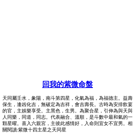
回我的紫微命盤
天同屬壬水，象陽，南斗第四星，化氣為福，為福德主。益壽
保生，逢凶化吉，無破定為吉祥，會吉壽長。古時為安排飲宴
的官，主娛樂享受。主黑色，生男。為聚合星，引伸為與天與
人同樂，同道，同志。代表融合、溫順，是斗數中最和氣的一
顆星曜。喜入六親宮，主彼此感情好，入命則宜女不宜男。相
關閱讀:紫微十四主星之天同星