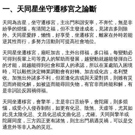
一、天同星坐守遷移宮之論斷
天同為吉星，坐守遷移宮，主出門和諧安寧，不奔忙，無是非
紛爭的煩惱，有清閒之福，但不主發達成名，見諸吉多則除
外。天同星愛靜，懶惰，好享受，坐遷移宮，離家在外時若能
逆其性而行，多努力活動則可提高社會地位。
天同星坐遷移宮，廟旺加吉，主外出得福，多口福，每變動必
可得到長輩上司等貴人的幫助而發展，越變動就越能發揮自己
的才能，就越能得到社會和眾人的承認，所以在某處陷入困境
時，可以毅然決定轉業調動會有好轉。加吉或化吉，名利雙
收。加煞出外諸多不利，但若逢化吉或與天梁對拱，則雖有災
厄而終能化解，如被盜而能尋回失物，有官非而終能和解，有
是非詞訟反因禍得福。
天同坐遷移宮，會擎羊，主是非口舌紛爭，會陀羅，則多煩
惱，或受小人侵吞剝削，如更有化忌、陰煞、天虛等，尤其如
此;見太陰化忌、文昌化忌或文曲化忌，尤確。天同與擎羊或
陀羅同度，三方四正更有諸煞，則主出門易遇災禍，可以是交
通意外等非人為的災厄。