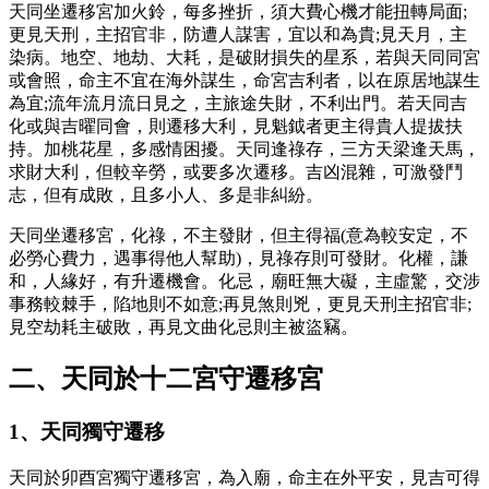
天同坐遷移宮加火鈴，每多挫折，須大費心機才能扭轉局面;
更見天刑，主招官非，防遭人謀害，宜以和為貴;見天月，主
染病。地空、地劫、大耗，是破財損失的星系，若與天同同宮
或會照，命主不宜在海外謀生，命宮吉利者，以在原居地謀生
為宜;流年流月流日見之，主旅途失財，不利出門。若天同吉
化或與吉曜同會，則遷移大利，見魁鉞者更主得貴人提拔扶
持。加桃花星，多感情困擾。天同逢祿存，三方天梁逢天馬，
求財大利，但較辛勞，或要多次遷移。吉凶混雜，可激發鬥
志，但有成敗，且多小人、多是非糾紛。
天同坐遷移宮，化祿，不主發財，但主得福(意為較安定，不
必勞心費力，遇事得他人幫助)，見祿存則可發財。化權，謙
和，人緣好，有升遷機會。化忌，廟旺無大礙，主虛驚，交涉
事務較棘手，陷地則不如意;再見煞則兇，更見天刑主招官非;
見空劫耗主破敗，再見文曲化忌則主被盜竊。
二、天同於十二宮守遷移宮
1、天同獨守遷移
天同於卯酉宮獨守遷移宮，為入廟，命主在外平安，見吉可得