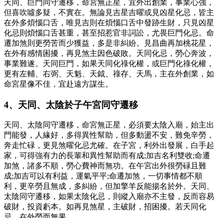
天同、巨門同守遷移，命宮無正星，宜外出創業，事業心強，
但喜吹噓多疑，不實在。無論見吉星吉曜或見凶星化忌，皆主
在外多煩惱口舌，唯見吉則在煩惱口舌中發跡生財，只見凶星
化忌則煩惱口舌甚重，甚至招惹官非詞訟，尤畏巨門化忌。命
遷加煞則更勞苦而少獲益，多是非糾紛。見昌曲再加桃花星，
在外有感情困擾，再見煞主因色破敗。天同化忌，勞心奔波，
事業難遂。天同巨門，如果天同化祿化權，或巨門化祿化權，
更有左輔、右弼、天魁、天鉞、祿存、天馬，主在外創業，如
命宮星像不佳，宜赴遠方謀生。
4、天同、太陰於子午宮同守遷移
天同、太陰同守遷移，命宮無正星，必須要太陰入廟，始主出
門能發，人緣好，多得異性幫助，但多動盪不安，難免辛勞，
奔走忙碌，更見煞曜化忌尤確。在子宮，利外出發展，白手起
家，可得強有力的長輩和異性幫助而有成;加吉名利雙收;命遷
加煞，諸多不順，勞心費神而無功。在午宮出外很勞碌且難
成;加吉可以有利益，運氣平平;命遷加煞，一切事情都不順
利，更辛勞且無成，多糾紛，但加擎羊反能揚名於外。天同、
太陰同守遷移，如果太陰化忌，則縱入廟亦不主發，反而容易
破財，投資虧本。如再見煞星，主破財，招困擾。若天同化
忌，在外勞而無果。