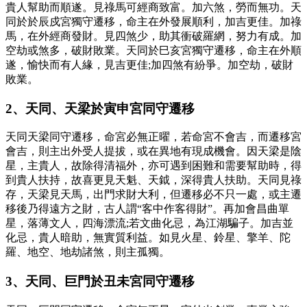
貴人幫助而順遂。見祿馬可經商致富。加六煞，勞而無功。天
同於於辰戍宮獨守遷移，命主在外發展順利，加吉更佳。加祿
馬，在外經商發財。見四煞少，助其衝破羅網，努力有成。加
空劫或煞多，破財敗業。天同於巳亥宮獨守遷移，命主在外順
遂，愉快而有人緣，見吉更佳;加四煞有紛爭。加空劫，破財
敗業。
2、天同、天梁於寅申宮同守遷移
天同天梁同守遷移，命宮必無正曜，若命宮不會吉，而遷移宮
會吉，則主出外受人提拔，或在異地有現成機會。因天梁是陰
星，主貴人，故除得清福外，亦可遇到困難和需要幫助時，得
到貴人扶持，故喜更見天魁、天鉞，深得貴人扶助。天同見祿
存，天梁見天馬，出門求財大利，但遷移必不只一處，或主遷
移後乃得遠方之財，古人謂“客中作客得財”。再加會昌曲單
星，落薄文人，四海漂流;若文曲化忌，為江湖騙子。加吉並
化忌，貴人暗助，無實質利益。如見火星、鈴星、擎羊、陀
羅、地空、地劫諸煞，則主孤獨。
3、天同、巨門於丑未宮同守遷移