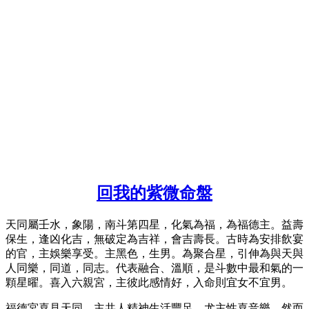
回我的紫微命盤
天同屬壬水，象陽，南斗第四星，化氣為福，為福德主。益壽
保生，逢凶化吉，無破定為吉祥，會吉壽長。古時為安排飲宴
的官，主娛樂享受。主黑色，生男。為聚合星，引伸為與天與
人同樂，同道，同志。代表融合、溫順，是斗數中最和氣的一
顆星曜。喜入六親宮，主彼此感情好，入命則宜女不宜男。
福德宮喜見天同，主共人精神生活豐足，尤主性喜音樂。然而