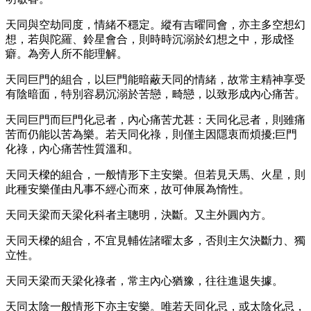
天同與空劫同度，情緒不穩定。縱有吉曜同會，亦主多空想幻
想，若與陀羅、鈴星會合，則時時沉溺於幻想之中，形成怪
癖。為旁人所不能理解。
天同巨門的組合，以巨門能暗蔽天同的情緒，故常主精神享受
有陰暗面，特別容易沉溺於苦戀，畸戀，以致形成內心痛苦。
天同巨門而巨門化忌者，內心痛苦尤甚：天同化忌者，則雖痛
苦而仍能以苦為樂。若天同化祿，則僅主因隱衷而煩擾;巨門
化祿，內心痛苦性質溫和。
天同天樑的組合，一般情形下主安樂。但若見天馬、火星，則
此種安樂僅由凡事不經心而來，故可伸展為惰性。
天同天梁而天梁化科者主聰明，決斷。又主外圓內方。
天同天樑的組合，不宜見輔佐諸曜太多，否則主欠決斷力、獨
立性。
天同天梁而天梁化祿者，常主內心猶豫，往往進退失據。
天同太陰一般情形下亦主安樂。唯若天同化忌，或太陰化忌，