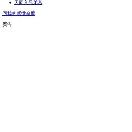
天同入兄弟宮
回我的紫微命盤
廣告