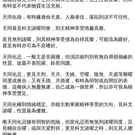
有時並不代表物質生活充裕。
天同化祿，有時嫌過份天真。入廟者佳，落陷則須不可任性。
天同喜見科文諸曜同會，則主精神享受情趣高雅。
若見煞刑諸曜，則其精神享受僅為自得其樂，可能流為癖好。
甚至有時亦可為不良嗜好。
天同化忌，一般主是非困擾，但須詳細判別有無自尋煩個鹵的
性質。故最不喜陀羅、鈴星同躔。
天同化忌，更見天刑、天月、天姚、空曜、陰煞、天虛等雜曜
同度或會合，又有天德、月德者，有時為弱智或自閉症的表
徵。這種病人無憂無慮，自己成為一個世界，所以亦可視為精
神享受豐足。
天同化權則情緒穩定。亦能主動掌握精神享受的方向。見科文
諸曜，性質最為優雅。
唯天同化忌雖有弱智的危險，但當化忌而無煞刑諸曜同度，且
見輔佐吉曜，或與天梁對拱，更見科文諸曜之時，則主其人聰
明敏睿。