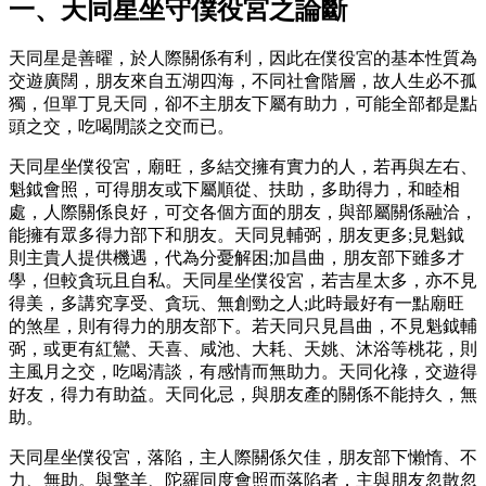
一、天同星坐守僕役宮之論斷
天同星是善曜，於人際關係有利，因此在僕役宮的基本性質為
交遊廣闊，朋友來自五湖四海，不同社會階層，故人生必不孤
獨，但單丁見天同，卻不主朋友下屬有助力，可能全部都是點
頭之交，吃喝閒談之交而已。
天同星坐僕役宮，廟旺，多結交擁有實力的人，若再與左右、
魁鉞會照，可得朋友或下屬順從、扶助，多助得力，和睦相
處，人際關係良好，可交各個方面的朋友，與部屬關係融洽，
能擁有眾多得力部下和朋友。天同見輔弼，朋友更多;見魁鉞
則主貴人提供機遇，代為分憂解困;加昌曲，朋友部下雖多才
學，但較貪玩且自私。天同星坐僕役宮，若吉星太多，亦不見
得美，多講究享受、貪玩、無創勁之人;此時最好有一點廟旺
的煞星，則有得力的朋友部下。若天同只見昌曲，不見魁鉞輔
弼，或更有紅鸞、天喜、咸池、大耗、天姚、沐浴等桃花，則
主風月之交，吃喝清談，有感情而無助力。天同化祿，交遊得
好友，得力有助益。天同化忌，與朋友產的關係不能持久，無
助。
天同星坐僕役宮，落陷，主人際關係欠佳，朋友部下懶惰、不
力、無助。與擎羊、陀羅同度會照而落陷者，主與朋友忽散忽