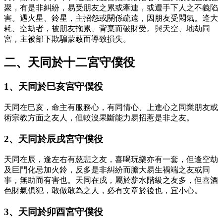
聚，有是非糾紛，易受朋友之累或牽連，或遭手下人之不義陷
害。遇火星、鈴星，主招怨或關係疏遠，因朋友受悶氣。逢大
耗、空劫者，被朋友拖累、背棄而破財受。與天空、地劫同
宮，主被部下欺騙蒙蔽而導致損失。
二、天同於十二宮守僕役
1、天同於巳亥宮守僕役
天同在巳亥，命主有服務心，有同情心、上進心之同業朋友或
術宗教方面之友人，但較沒果斷能力易招惹是非之友。
2、天同於辰戌宮守僕役
天同在辰，逢左右有慈悲之友，喜喝玩樂亦有一套，但逢空劫
及巨門化忌加火鈴，反多是非糾紛而膽大易生禍端之友或同
事，無助而有害也。天同在戍，屬於薪水階級之友多，但喜酒
色財氣俱犯，敢做敢為之人，必有文章於後也，宜小心。
3、天同於卯酉宮守僕役