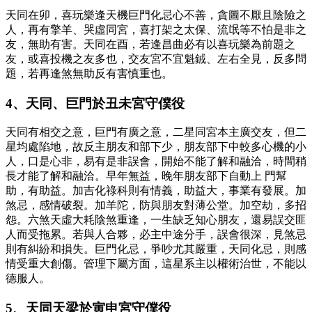
天同在卯，喜玩樂逢天機巨門化忌心不善，貪圖不厭且陰險之
人，再有擎羊、哭虛同宮，喜打架之太保、流氓等不怕是非之
友，無助有害。天同在酉，若逢昌曲必有以喜玩樂為前題之
友，或喜投機之友多也，交友宮不宜魁銊、左右全見，反多問
題，若再逢煞無助反有害慎重也。
4、天同、巨門於丑未宮守僕役
天同有相交之意，巨門有廣之意，二星同宮本主廣交友，但二
星均處陷地，故反主朋友和部下少，朋友部下中較多心機的小
人，口是心非，易有是非誤會，開始不能了解和融洽，時間稍
長才能了解和融洽。早年無益，晚年朋友部下自動上 門幫
助，有助益。加吉化祿科則有情義，助益大，事業有發展。加
煞忌，感情破裂。加羊陀，防與朋友對薄公堂。加空劫，多招
怨。六煞天虛大耗陰煞重逢，一生缺乏知心朋友，還易誤交匪
人而受拖累。若與人合夥，必主中途分手，誤會很深，見煞忌
則有糾紛和損失。巨門化忌，爭吵尤其嚴重，天同化忌，則感
情受重大創傷。管理下屬方面，這星系主以權術治世，不能以
德服人。
5、天同天梁於寅申宮守僕役