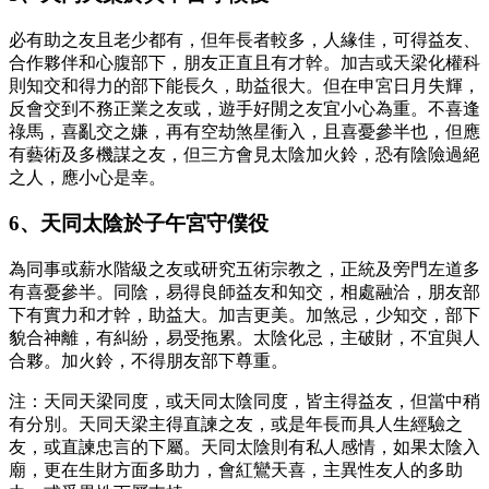
必有助之友且老少都有，但年長者較多，人緣佳，可得益友、
合作夥伴和心腹部下，朋友正直且有才幹。加吉或天梁化權科
則知交和得力的部下能長久，助益很大。但在申宮日月失輝，
反會交到不務正業之友或，遊手好閒之友宜小心為重。不喜逢
祿馬，喜亂交之嫌，再有空劫煞星衝入，且喜憂參半也，但應
有藝術及多機謀之友，但三方會見太陰加火鈴，恐有陰險過絕
之人，應小心是幸。
6、天同太陰於子午宮守僕役
為同事或薪水階級之友或研究五術宗教之，正統及旁門左道多
有喜憂參半。同陰，易得良師益友和知交，相處融洽，朋友部
下有實力和才幹，助益大。加吉更美。加煞忌，少知交，部下
貌合神離，有糾紛，易受拖累。太陰化忌，主破財，不宜與人
合夥。加火鈴，不得朋友部下尊重。
注：天同天梁同度，或天同太陰同度，皆主得益友，但當中稍
有分別。天同天梁主得直諫之友，或是年長而具人生經驗之
友，或直諫忠言的下屬。天同太陰則有私人感情，如果太陰入
廟，更在生財方面多助力，會紅鸞天喜，主異性友人的多助